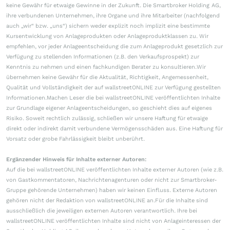
keine Gewähr für etwaige Gewinne in der Zukunft. Die Smartbroker Holding AG,
ihre verbundenen Unternehmen, ihre Organe und ihre Mitarbeiter (nachfolgend
auch „wir“ bzw. „uns“) sichern weder explizit noch implizit eine bestimmte
Kursentwicklung von Anlageprodukten oder Anlageproduktklassen zu. Wir
empfehlen, vor jeder Anlageentscheidung die zum Anlageprodukt gesetzlich zur
Verfügung zu stellenden Informationen (z.B. den Verkaufsprospekt) zur
Kenntnis zu nehmen und einen fachkundigen Berater zu konsultieren.Wir
übernehmen keine Gewähr für die Aktualität, Richtigkeit, Angemessenheit,
Qualität und Vollständigkeit der auf wallstreetONLINE zur Verfügung gestellten
Informationen.Machen Leser die bei wallstreetONLINE veröffentlichten Inhalte
zur Grundlage eigener Anlageentscheidungen, so geschieht dies auf eigenes
Risiko. Soweit rechtlich zulässig, schließen wir unsere Haftung für etwaige
direkt oder indirekt damit verbundene Vermögensschäden aus. Eine Haftung für
Vorsatz oder grobe Fahrlässigkeit bleibt unberührt.
Ergänzender Hinweis für Inhalte externer Autoren:
Auf die bei wallstreetONLINE veröffentlichten Inhalte externer Autoren (wie z.B.
von Gastkommentatoren, Nachrichtenagenturen oder nicht zur Smartbroker-
Gruppe gehörende Unternehmen) haben wir keinen Einfluss. Externe Autoren
gehören nicht der Redaktion von wallstreetONLINE an.Für die Inhalte sind
ausschließlich die jeweiligen externen Autoren verantwortlich. Ihre bei
wallstreetONLINE veröffentlichten Inhalte sind nicht von Anlageinteressen der