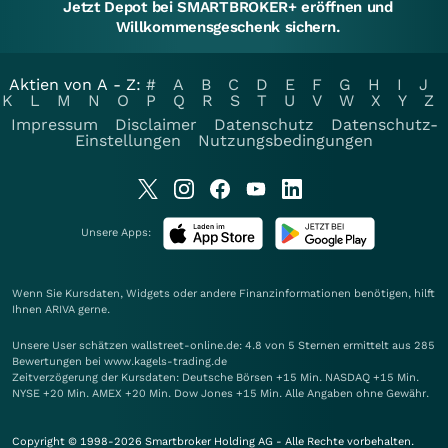
Jetzt Depot bei SMARTBROKER+ eröffnen und
Willkommensgeschenk sichern.
Aktien von A - Z:
#
A
B
C
D
E
F
G
H
I
J
K
L
M
N
O
P
Q
R
S
T
U
V
W
X
Y
Z
Impressum
Disclaimer
Datenschutz
Datenschutz-
Einstellungen
Nutzungsbedingungen
Unsere Apps:
Wenn Sie Kursdaten, Widgets oder andere Finanzinformationen benötigen, hilft
Ihnen
ARIVA
gerne.
Unsere User schätzen wallstreet-online.de: 4.8 von 5 Sternen ermittelt aus 285
Bewertungen bei www.kagels-trading.de
Zeitverzögerung der Kursdaten: Deutsche Börsen +15 Min. NASDAQ +15 Min.
NYSE +20 Min. AMEX +20 Min. Dow Jones +15 Min. Alle Angaben ohne Gewähr.
Copyright © 1998-2026 Smartbroker Holding AG - Alle Rechte vorbehalten.