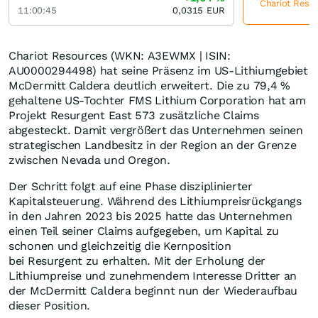
Chariot Resou
11:00:45
0,0315
EUR
Chariot Resources (WKN: A3EWMX | ISIN:
AU0000294498) hat seine Präsenz im US-Lithiumgebiet
McDermitt Caldera deutlich erweitert. Die zu 79,4 %
gehaltene US-Tochter FMS Lithium Corporation hat am
Projekt Resurgent East 573 zusätzliche Claims
abgesteckt. Damit vergrößert das Unternehmen seinen
strategischen Landbesitz in der Region an der Grenze
zwischen Nevada und Oregon.
Der Schritt folgt auf eine Phase disziplinierter
Kapitalsteuerung. Während des Lithiumpreisrückgangs
in den Jahren 2023 bis 2025 hatte das Unternehmen
einen Teil seiner Claims aufgegeben, um Kapital zu
schonen und gleichzeitig die Kernposition
bei Resurgent zu erhalten. Mit der Erholung der
Lithiumpreise und zunehmendem Interesse Dritter an
der McDermitt Caldera beginnt nun der Wiederaufbau
dieser Position.