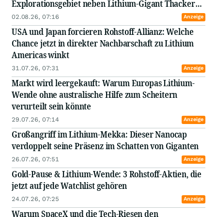
Explorationsgebiet neben Lithium-Gigant Thacker
Pass
02.08.26, 07:16
Anzeige
USA und Japan forcieren Rohstoff-Allianz: Welche
Chance jetzt in direkter Nachbarschaft zu Lithium
Americas winkt
31.07.26, 07:31
Anzeige
Markt wird leergekauft: Warum Europas Lithium-
Wende ohne australische Hilfe zum Scheitern
verurteilt sein könnte
29.07.26, 07:14
Anzeige
Großangriff im Lithium-Mekka: Dieser Nanocap
verdoppelt seine Präsenz im Schatten von Giganten
26.07.26, 07:51
Anzeige
Gold-Pause & Lithium-Wende: 3 Rohstoff-Aktien, die
jetzt auf jede Watchlist gehören
24.07.26, 07:25
Anzeige
Warum SpaceX und die Tech-Riesen den