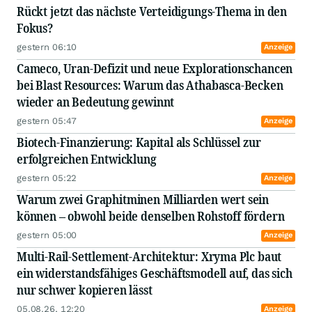
Rückt jetzt das nächste Verteidigungs-Thema in den
Fokus?
gestern 06:10
Anzeige
Cameco, Uran-Defizit und neue Explorationschancen
bei Blast Resources: Warum das Athabasca-Becken
wieder an Bedeutung gewinnt
gestern 05:47
Anzeige
Biotech-Finanzierung: Kapital als Schlüssel zur
erfolgreichen Entwicklung
gestern 05:22
Anzeige
Warum zwei Graphitminen Milliarden wert sein
können – obwohl beide denselben Rohstoff fördern
gestern 05:00
Anzeige
Multi-Rail-Settlement-Architektur: Xryma Plc baut
ein widerstandsfähiges Geschäftsmodell auf, das sich
nur schwer kopieren lässt
05.08.26, 12:20
Anzeige