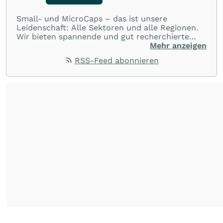
Small- und MicroCaps – das ist unsere
Leidenschaft: Alle Sektoren und alle Regionen.
Wir bieten spannende und gut recherchierte
Einblicke in branchen- und marktbezogene
Mehr anzeigen
Nachrichten. Unsere Journalisten verfügen über
RSS-Feed abonnieren
umfangreiche Erfahrungen in der Branche und
berichten über ihre jeweiligen Sektoren, damit
Sie die neuesten Nachrichten von einigen der
besten Reporter des Landes erhalten.