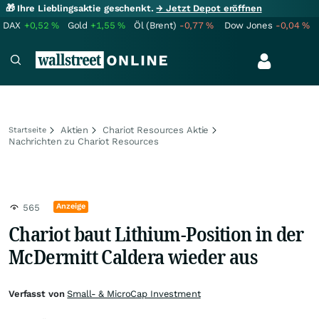
🎁 Ihre Lieblingsaktie geschenkt.
→ Jetzt Depot eröffnen
DAX
+0,52
%
Gold
+1,55
%
Öl (Brent)
-0,77
%
Dow Jones
-0,04
%
Aktien
Chariot Resources Aktie
Startseite
Nachrichten zu Chariot Resources
Anzeige
565
Chariot baut Lithium-Position in der
McDermitt Caldera wieder aus
Verfasst von
Small- & MicroCap Investment