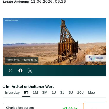
11.06.2026, 06:26
Letzte Änderung
Foto: small-microcap.eu
1 im Artikel enthaltener Wert
Intraday
5T
1M
3M
1J
3J
5J
10J
Max
Chariot Resources
+1,64
%