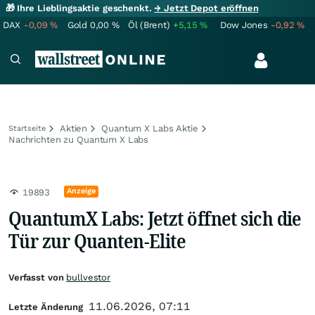
🎁 Ihre Lieblingsaktie geschenkt.
→ Jetzt Depot eröffnen
DAX
-0,09
%
Gold
0,00
%
Öl (Brent)
+5,15
%
Dow Jones
-0,92
%
Aktien
Quantum X Labs Aktie
Startseite
Nachrichten zu Quantum X Labs
Anzeige
19893
QuantumX Labs: Jetzt öffnet sich die
Tür zur Quanten-Elite
Verfasst von
bullvestor
11.06.2026, 07:11
Letzte Änderung