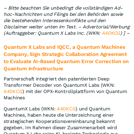
– Bitte beachten Sie unbedingt die vollständigen Ad-
hoc-Nachrichten und Filings bei den Behörden sowie
die bestehenden Interessenkonflikte und den
Disclaimer weiter unten im Text. – Advertorial/Werbung
(Auftraggeber: Quantum X Labs Inc. (WKN:
A40KCG
) ] –
Quantum X Labs and IQCC, a Quantum Machines
Company, Sign Strategic Collaboration Agreement
to Evaluate AI-Based Quantum Error Correction on
Quantum Infrastructure
Partnerschaft integriert den patentierten Deep
Transformer Decoder von QuantumX Labs (WKN:
A40KCG
) mit der OPX-Kontrollplattform von Quantum
Machines
QuantumX Labs (WKN:
A40KCG
) und Quantum
Machines, haben heute die Unterzeichnung einer
strategischen Kooperationsvereinbarung bekannt
gegeben. Im Rahmen dieser Zusammenarbeit wird
Quantum X Labs seine KI-basierte Technologie zur