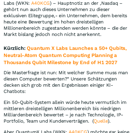
Labs (WKN:
A40KCG
) – Hauptnotiz an der ,Nasdaq –
gehört nun auch dieses Unternehmen zu dieser
exklusiven Elitegruppe,- ein Unternehmen, dem bereits
heute eine Bewertung im hohen dreistelligen
Millionenbereich zugestanden werden könnte – die der
Markt bislang jedoch noch nicht anerkennt.
Kürzlich:
Quantum X Labs Launches a 50+ Qubits,
Neutral-Atom Quantum Computing Planning a
Thousands Qubit Milestone by End of H1 2027
Die Masterfrage ist nun: Mit welcher Summe muss man
diesen Computer bewerten?“ Unsere Schätzungen
decken sich grob mit den Ergebnissen einiger KI-
Chatbots:
Ein 50-Qubit-System allein würde heute vermutlich im
mittleren dreistelligen Millionenbereich bis niedrigen
Milliardenbereich bewertet – je nach Technologie, IP-
Portfolio, Team und Kundenverträgen. (
Quelle
).
Aber QuantumX Labs (WKN:
A40KCG
) möchte gar keine