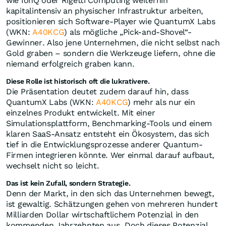
wie IonQ oder Rigetti Computing weiterhin
kapitalintensiv an physischer Infrastruktur arbeiten,
positionieren sich Software-Player wie QuantumX Labs
(WKN:
A40KCG
) als mögliche „Pick-and-Shovel“-
Gewinner. Also jene Unternehmen, die nicht selbst nach
Gold graben – sondern die Werkzeuge liefern, ohne die
niemand erfolgreich graben kann.
Diese Rolle ist historisch oft die lukrativere.
Die Präsentation deutet zudem darauf hin, dass
QuantumX Labs (WKN:
A40KCG
) mehr als nur ein
einzelnes Produkt entwickelt. Mit einer
Simulationsplattform, Benchmarking-Tools und einem
klaren SaaS-Ansatz entsteht ein Ökosystem, das sich
tief in die Entwicklungsprozesse anderer Quantum-
Firmen integrieren könnte. Wer einmal darauf aufbaut,
wechselt nicht so leicht.
Das ist kein Zufall, sondern Strategie.
Denn der Markt, in den sich das Unternehmen bewegt,
ist gewaltig. Schätzungen gehen von mehreren hundert
Milliarden Dollar wirtschaftlichem Potenzial in den
kommenden Jahrzehnten aus. Doch dieses Potenzial