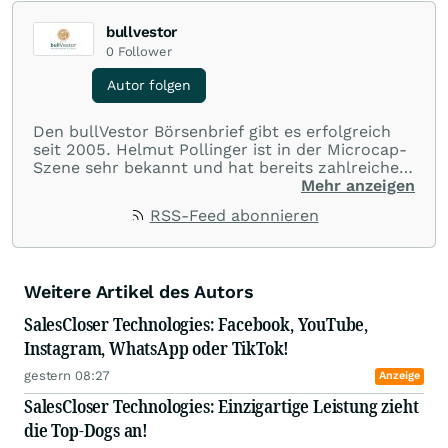
bullvestor
0
Follower
Autor folgen
Den bullVestor Börsenbrief gibt es erfolgreich
seit 2005. Helmut Pollinger ist in der Microcap-
Szene sehr bekannt und hat bereits zahlreiche
Erfolgsunternehmen identifiziert. Sein
Mehr anzeigen
Börsenbrief zeichnet sich insbesondere durch
RSS-Feed abonnieren
Helmuts Expertise im Rohstoff- und
Technologiesektor aus. So entdeckte er als einer
der ersten Erfolgsstories wie Moto Goldmines
(Übernahme durch einen Major um rund 500
Weitere Artikel des Autors
Mio. kanadische Dollar) oder Exeter Resource
(Spin-Out Übernahme um 414 Mio. kanadische
SalesCloser Technologies: Facebook, YouTube,
Dollar).
Instagram, WhatsApp oder TikTok!
gestern 08:27
Anzeige
SalesCloser Technologies: Einzigartige Leistung zieht
die Top-Dogs an!