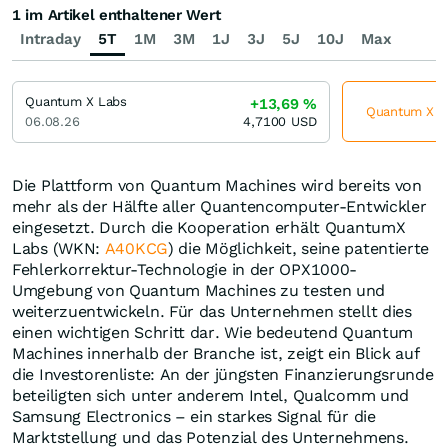
1 im Artikel enthaltener Wert
Intraday
5T
1M
3M
1J
3J
5J
10J
Max
Quantum X Labs
+13,69
%
Quantum X La
06.08.26
4,7100
USD
Die Plattform von Quantum Machines wird bereits von
mehr als der Hälfte aller Quantencomputer-Entwickler
eingesetzt. Durch die Kooperation erhält QuantumX
Labs (WKN:
A40KCG
) die Möglichkeit, seine patentierte
Fehlerkorrektur-Technologie in der OPX1000-
Umgebung von Quantum Machines zu testen und
weiterzuentwickeln. Für das Unternehmen stellt dies
einen wichtigen Schritt dar. Wie bedeutend Quantum
Machines innerhalb der Branche ist, zeigt ein Blick auf
die Investorenliste: An der jüngsten Finanzierungsrunde
beteiligten sich unter anderem Intel, Qualcomm und
Samsung Electronics – ein starkes Signal für die
Marktstellung und das Potenzial des Unternehmens.