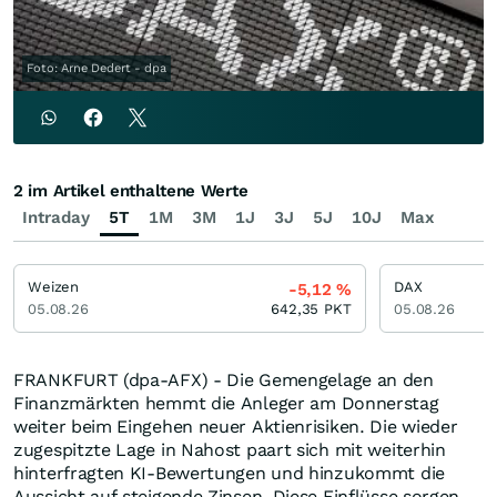
Foto: Arne Dedert - dpa
2 im Artikel enthaltene Werte
Intraday
5T
1M
3M
1J
3J
5J
10J
Max
Weizen
DAX
-5,12
%
05.08.26
642,35
PKT
05.08.26
FRANKFURT (dpa-AFX) - Die Gemengelage an den
Finanzmärkten hemmt die Anleger am Donnerstag
weiter beim Eingehen neuer Aktienrisiken. Die wieder
zugespitzte Lage in Nahost paart sich mit weiterhin
hinterfragten KI-Bewertungen und hinzukommt die
Aussicht auf steigende Zinsen. Diese Einflüsse sorgen