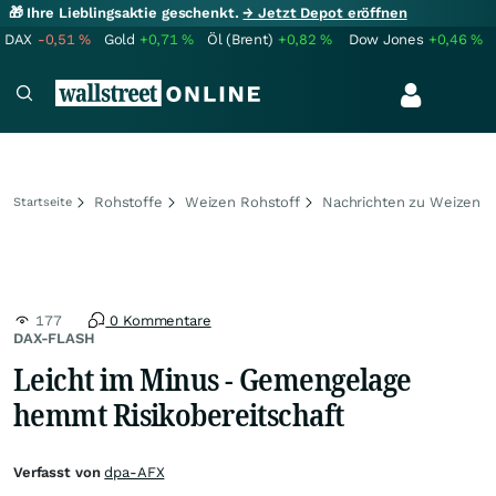
🎁 Ihre Lieblingsaktie geschenkt.
→ Jetzt Depot eröffnen
DAX
-0,51
%
Gold
+0,71
%
Öl (Brent)
+0,82
%
Dow Jones
+0,46
%
Rohstoffe
Weizen Rohstoff
Nachrichten zu Weizen
Startseite
177
0 Kommentare
DAX-FLASH
Leicht im Minus - Gemengelage
hemmt Risikobereitschaft
Verfasst von
dpa-AFX