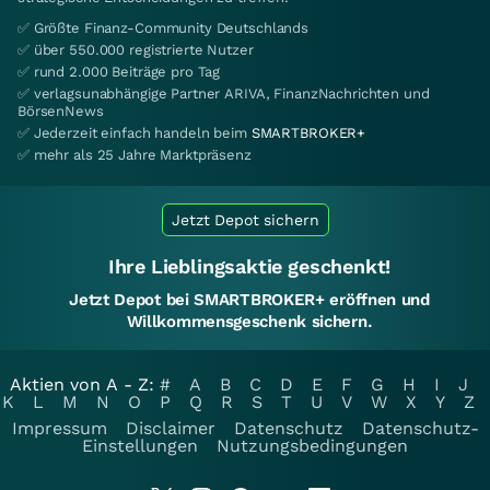
✅ Größte Finanz-Community Deutschlands
✅ über 550.000 registrierte Nutzer
✅ rund 2.000 Beiträge pro Tag
✅ verlagsunabhängige Partner ARIVA, FinanzNachrichten und
BörsenNews
✅ Jederzeit einfach handeln beim
SMARTBROKER+
✅ mehr als 25 Jahre Marktpräsenz
Jetzt Depot sichern
Ihre Lieblingsaktie geschenkt!
Jetzt Depot bei SMARTBROKER+ eröffnen und
Willkommensgeschenk sichern.
Aktien von A - Z:
#
A
B
C
D
E
F
G
H
I
J
K
L
M
N
O
P
Q
R
S
T
U
V
W
X
Y
Z
Impressum
Disclaimer
Datenschutz
Datenschutz-
Einstellungen
Nutzungsbedingungen