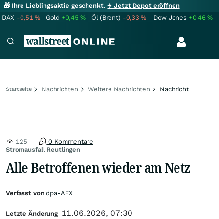
🎁 Ihre Lieblingsaktie geschenkt.
→ Jetzt Depot eröffnen
DAX
-0,51
%
Gold
+0,45
%
Öl (Brent)
-0,33
%
Dow Jones
+0,46
%
Nachrichten
Weitere Nachrichten
Nachricht
Startseite
125
0 Kommentare
Stromausfall Reutlingen
Alle Betroffenen wieder am Netz
Verfasst von
dpa-AFX
11.06.2026, 07:30
Letzte Änderung