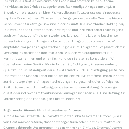
individuelle Situation des einzelnen Lesers und ersetzen keine auf seine
individuellen Bedürfnisse ausgerichtete, fachkundige Anlageberatung.Der
Erwerb von Wertpapieren birgt Risiken, die zum Totalverlust des eingesetzten
Kapitals führen können. Etwaige in der Vergangenheit erzielte Gewinne bieten
keine Gewähr für etwaige Gewinne in der Zukunft. Die Smartbroker Holding AG,
ihre verbundenen Unternehmen, ihre Organe und ihre Mitarbeiter (nachfolgend
auch „wir“ bzw. „uns“) sichern weder explizit noch implizit eine bestimmte
Kursentwicklung von Anlageprodukten oder Anlageproduktklassen zu. Wir
empfehlen, vor jeder Anlageentscheidung die zum Anlageprodukt gesetzlich zur
Verfügung zu stellenden Informationen (z.B. den Verkaufsprospekt) zur
Kenntnis zu nehmen und einen fachkundigen Berater zu konsultieren.Wir
übernehmen keine Gewähr für die Aktualität, Richtigkeit, Angemessenheit,
Qualität und Vollständigkeit der auf wallstreetONLINE zur Verfügung gestellten
Informationen.Machen Leser die bei wallstreetONLINE veröffentlichten Inhalte
zur Grundlage eigener Anlageentscheidungen, so geschieht dies auf eigenes
Risiko. Soweit rechtlich zulässig, schließen wir unsere Haftung für etwaige
direkt oder indirekt damit verbundene Vermögensschäden aus. Eine Haftung für
Vorsatz oder grobe Fahrlässigkeit bleibt unberührt.
Ergänzender Hinweis für Inhalte externer Autoren:
Auf die bei wallstreetONLINE veröffentlichten Inhalte externer Autoren (wie z.B.
von Gastkommentatoren, Nachrichtenagenturen oder nicht zur Smartbroker-
Gruppe gehörende Unternehmen) haben wir keinen Einfluss. Externe Autoren