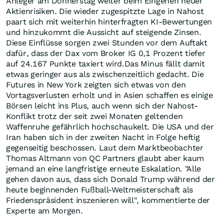
Anleger am Donnerstag weiter beim Eingehen neuer
Aktienrisiken. Die wieder zugespitzte Lage in Nahost
paart sich mit weiterhin hinterfragten KI-Bewertungen
und hinzukommt die Aussicht auf steigende Zinsen.
Diese Einflüsse sorgen zwei Stunden vor dem Auftakt
dafür, dass der Dax vom Broker IG 0,1 Prozent tiefer
auf 24.167 Punkte taxiert wird.Das Minus fällt damit
etwas geringer aus als zwischenzeitlich gedacht. Die
Futures in New York zeigten sich etwas von den
Vortagsverlusten erholt und in Asien schaffen es einige
Börsen leicht ins Plus, auch wenn sich der Nahost-
Konflikt trotz der seit zwei Monaten geltenden
Waffenruhe gefährlich hochschaukelt. Die USA und der
Iran haben sich in der zweiten Nacht in Folge heftig
gegenseitig beschossen. Laut dem Marktbeobachter
Thomas Altmann von QC Partners glaubt aber kaum
jemand an eine langfristige erneute Eskalation. "Alle
gehen davon aus, dass sich Donald Trump während der
heute beginnenden Fußball-Weltmeisterschaft als
Friedenspräsident inszenieren will", kommentierte der
Experte am Morgen.