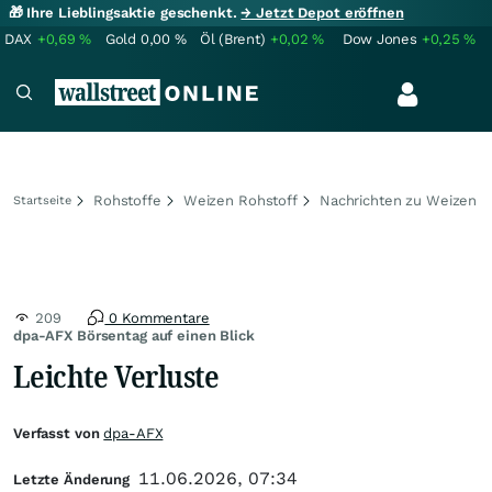
🎁 Ihre Lieblingsaktie geschenkt.
→ Jetzt Depot eröffnen
DAX
+0,69
%
Gold
0,00
%
Öl (Brent)
+0,02
%
Dow Jones
+0,25
%
Rohstoffe
Weizen Rohstoff
Nachrichten zu Weizen
Startseite
209
0 Kommentare
dpa-AFX Börsentag auf einen Blick
Leichte Verluste
Verfasst von
dpa-AFX
11.06.2026, 07:34
Letzte Änderung