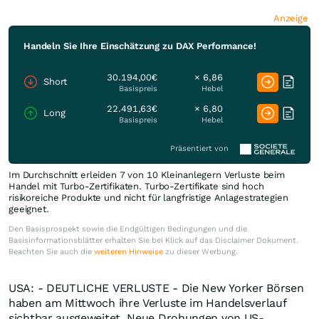
Anzeige
Handeln Sie Ihre Einschätzung zu DAX Performance!
30.194,00€
× 6,86
Short
Basispreis
Hebel
22.491,63€
× 6,80
Long
Basispreis
Hebel
Präsentiert von
Im Durchschnitt erleiden 7 von 10 Kleinanlegern Verluste beim
Handel mit Turbo-Zertifikaten. Turbo-Zertifikate sind hoch
risikoreiche Produkte und nicht für langfristige Anlagestrategien
geeignet.
Den Basisprospekt sowie die Endgültigen Bedingungen und die
Basisinformationsblätter erhalten Sie bei Klick auf das Disclaimer Dokument.
Beachten Sie auch die
weiteren Hinweise
zu dieser Werbung.
USA: - DEUTLICHE VERLUSTE - Die New Yorker Börsen
haben am Mittwoch ihre Verluste im Handelsverlauf
sichtbar ausgeweitet. Neue Drohungen von US-