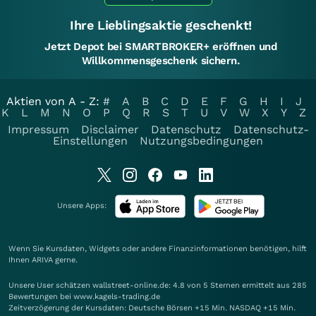
Ihre Lieblingsaktie geschenkt!
Jetzt Depot bei SMARTBROKER+ eröffnen und
Willkommensgeschenk sichern.
Aktien von A - Z:
#
A
B
C
D
E
F
G
H
I
J
K
L
M
N
O
P
Q
R
S
T
U
V
W
X
Y
Z
Impressum
Disclaimer
Datenschutz
Datenschutz-
Einstellungen
Nutzungsbedingungen
Unsere Apps:
Wenn Sie Kursdaten, Widgets oder andere Finanzinformationen benötigen, hilft
Ihnen
ARIVA
gerne.
Unsere User schätzen wallstreet-online.de: 4.8 von 5 Sternen ermittelt aus 285
Bewertungen bei www.kagels-trading.de
Zeitverzögerung der Kursdaten: Deutsche Börsen +15 Min. NASDAQ +15 Min.