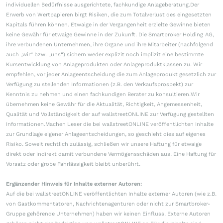
individuellen Bedürfnisse ausgerichtete, fachkundige Anlageberatung.Der
Erwerb von Wertpapieren birgt Risiken, die zum Totalverlust des eingesetzten
Kapitals führen können. Etwaige in der Vergangenheit erzielte Gewinne bieten
keine Gewähr für etwaige Gewinne in der Zukunft. Die Smartbroker Holding AG,
ihre verbundenen Unternehmen, ihre Organe und ihre Mitarbeiter (nachfolgend
auch „wir“ bzw. „uns“) sichern weder explizit noch implizit eine bestimmte
Kursentwicklung von Anlageprodukten oder Anlageproduktklassen zu. Wir
empfehlen, vor jeder Anlageentscheidung die zum Anlageprodukt gesetzlich zur
Verfügung zu stellenden Informationen (z.B. den Verkaufsprospekt) zur
Kenntnis zu nehmen und einen fachkundigen Berater zu konsultieren.Wir
übernehmen keine Gewähr für die Aktualität, Richtigkeit, Angemessenheit,
Qualität und Vollständigkeit der auf wallstreetONLINE zur Verfügung gestellten
Informationen.Machen Leser die bei wallstreetONLINE veröffentlichten Inhalte
zur Grundlage eigener Anlageentscheidungen, so geschieht dies auf eigenes
Risiko. Soweit rechtlich zulässig, schließen wir unsere Haftung für etwaige
direkt oder indirekt damit verbundene Vermögensschäden aus. Eine Haftung für
Vorsatz oder grobe Fahrlässigkeit bleibt unberührt.
Ergänzender Hinweis für Inhalte externer Autoren:
Auf die bei wallstreetONLINE veröffentlichten Inhalte externer Autoren (wie z.B.
von Gastkommentatoren, Nachrichtenagenturen oder nicht zur Smartbroker-
Gruppe gehörende Unternehmen) haben wir keinen Einfluss. Externe Autoren