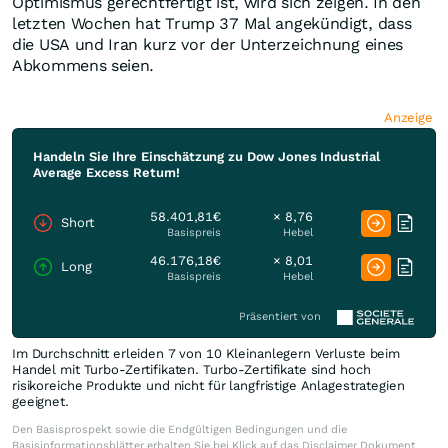
Optimismus gerechtfertigt ist, wird sich zeigen. In den
letzten Wochen hat Trump 37 Mal angekündigt, dass
die USA und Iran kurz vor der Unterzeichnung eines
Abkommens seien.
Anzeige
Handeln Sie Ihre Einschätzung zu Dow Jones Industrial
Average Excess Return!
58.401,81€
× 8,76
Short
Basispreis
Hebel
46.176,18€
× 8,01
Long
Basispreis
Hebel
Präsentiert von
Im Durchschnitt erleiden 7 von 10 Kleinanlegern Verluste beim
Handel mit Turbo-Zertifikaten. Turbo-Zertifikate sind hoch
risikoreiche Produkte und nicht für langfristige Anlagestrategien
geeignet.
Den Basisprospekt sowie die Endgültigen Bedingungen und die
Basisinformationsblätter erhalten Sie bei Klick auf das Disclaimer Dokument.