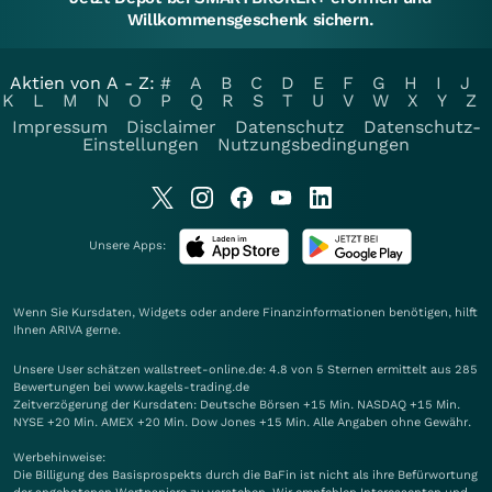
Willkommensgeschenk sichern.
Aktien von A - Z:
#
A
B
C
D
E
F
G
H
I
J
K
L
M
N
O
P
Q
R
S
T
U
V
W
X
Y
Z
Impressum
Disclaimer
Datenschutz
Datenschutz-
Einstellungen
Nutzungsbedingungen
Unsere Apps:
Wenn Sie Kursdaten, Widgets oder andere Finanzinformationen benötigen, hilft
Ihnen
ARIVA
gerne.
Unsere User schätzen wallstreet-online.de: 4.8 von 5 Sternen ermittelt aus 285
Bewertungen bei www.kagels-trading.de
Zeitverzögerung der Kursdaten: Deutsche Börsen +15 Min. NASDAQ +15 Min.
NYSE +20 Min. AMEX +20 Min. Dow Jones +15 Min. Alle Angaben ohne Gewähr.
Werbehinweise:
Die Billigung des Basisprospekts durch die BaFin ist nicht als ihre Befürwortung