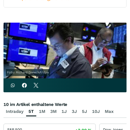
Foto: Richard Drew/AP/dpa
10 im Artikel enthaltene Werte
Intraday
5T
1M
3M
1J
3J
5J
10J
Max
S&P 500
Dow Jones