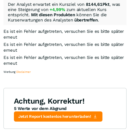
Der Analyst erwartet ein Kursziel von
8144,61
Pkt
, was
eine Steigerung von
+4,99%
zum aktuellen Kurs
entspricht.
Mit diesen Produkten
können Sie die
Kurserwartungen des Analysten
übertreffen
.
Es ist ein Fehler aufgetreten, versuchen Sie es bitte später
erneut
Es ist ein Fehler aufgetreten, versuchen Sie es bitte später
erneut
Es ist ein Fehler aufgetreten, versuchen Sie es bitte später
erneut
Werbung
Disclaimer
Achtung, Korrektur!
5 Werte vor dem Abgrund
Knock-Out-Suche
Optionsschein-Suche
Zertifikate-Suche
Jetzt Report kostenlos herunterladen!