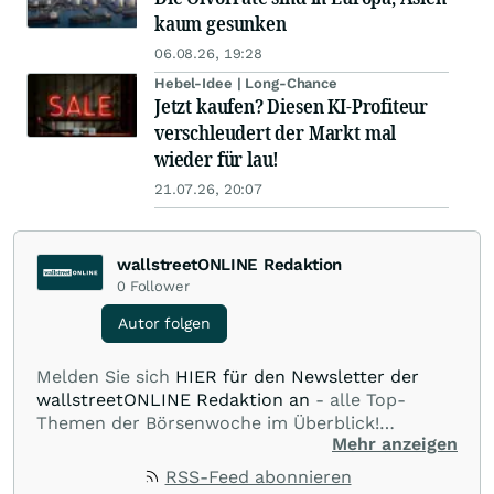
kaum gesunken
06.08.26, 19:28
Hebel-Idee | Long-Chance
Jetzt kaufen? Diesen KI-Profiteur
verschleudert der Markt mal
wieder für lau!
21.07.26, 20:07
wallstreetONLINE Redaktion
0
Follower
Autor folgen
Melden Sie sich
HIER für den Newsletter der
wallstreetONLINE Redaktion an
- alle Top-
Themen der Börsenwoche im Überblick!
Mehr anzeigen
Verpassen Sie kein wichtiges Anleger-Thema!
Für
Beiträge auf diesem journalistischen Channel ist
RSS-Feed abonnieren
die Chefredaktion der wallstreetONLINE