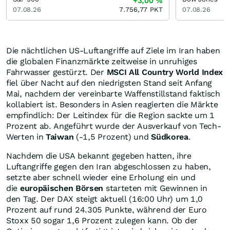
+3,00
%
07.08.26
7.756,77
PKT
07.08.26
Die nächtlichen US-Luftangriffe auf Ziele im Iran haben
die globalen Finanzmärkte zeitweise in unruhiges
Fahrwasser gestürzt. Der
MSCI All Country World Index
fiel über Nacht auf den niedrigsten Stand seit Anfang
Mai, nachdem der vereinbarte Waffenstillstand faktisch
kollabiert ist. Besonders in Asien reagierten die Märkte
empfindlich: Der Leitindex für die Region sackte um 1
Prozent ab. Angeführt wurde der Ausverkauf von Tech-
Werten in
Taiwan
(-1,5 Prozent) und
Südkorea
.
Nachdem die USA bekannt gegeben hatten, ihre
Luftangriffe gegen den Iran abgeschlossen zu haben,
setzte aber schnell wieder eine Erholung ein und
die
europäischen Börsen
starteten mit Gewinnen in
den Tag. Der DAX steigt aktuell (16:00 Uhr) um 1,0
Prozent auf rund 24.305 Punkte, während der Euro
Stoxx 50 sogar 1,6 Prozent zulegen kann. Ob der