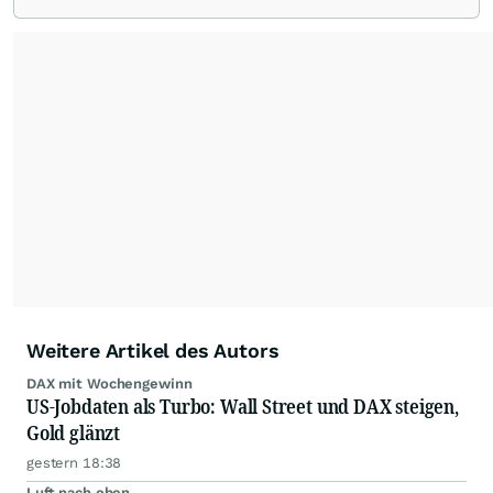
Redaktion verantwortlich.
Die Fachjournalisten
der wallstreetONLINE Redaktion berichten hier
mit ihren Kolleginnen und Kollegen aus den
Partnerredaktionen exklusiv, fundiert,
ausgewogen sowie unabhängig für den Anleger.
Die Zentralredaktion recherchiert intensiv, um
Anlegern der Kategorie Selbstentscheider
relevante Informationen für ihre
Anlageentscheidungen liefern zu können.
NEU:
Podcast "Börse, Baby!"
Weitere Artikel des Autors
DAX mit Wochengewinn
US-Jobdaten als Turbo: Wall Street und DAX steigen,
Gold glänzt
gestern 18:38
Luft nach oben