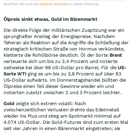
Beachten Sie auch die
weiteren Hinweise
zu dieser Werbung.
Ölpreis sinkt etwas, Gold im Bärenmarkt
Die direkte Folge der militärischen Zuspitzung war ein
sprunghafter Anstieg der Energiepreise. Nachdem
Teheran als Reaktion auf die Angriffe die Schließung der
strategisch kritischen Straße von Hormus verkündete,
kletterte die Rohölbörse deutlich. Öl der Sorte
Brent
verteuerte sich um bis zu 3,4 Prozent und notierte
zeitweise bei über 96 US-Dollar pro Barrel. Für die
US-
Sorte WTI
ging es um bis zu 3,8 Prozent auf über 93
US-Dollar aufwärts. Im Donnerstagshandel büßten die
Ölpreise einen Teil dieser Gewinne wieder ein und
notierten zuletzt zwischen 2 und 3 Prozent leichter.
Gold
zeigte sich extrem volatil: Nach
zwischenzeitlichen Verlusten drehte das Edelmetall
wieder ins Plus und stieg am Spotmarkt minimal auf
4.074 US-Dollar. Die Gold-Futures sind zum ersten Mal
seit vier Jahren in einen Bärenmarkt eingetreten; sie