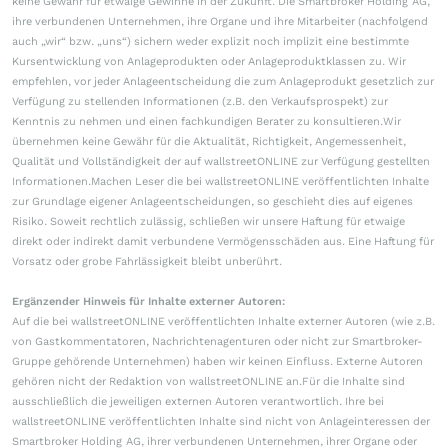
keine Gewähr für etwaige Gewinne in der Zukunft. Die Smartbroker Holding AG,
ihre verbundenen Unternehmen, ihre Organe und ihre Mitarbeiter (nachfolgend
auch „wir“ bzw. „uns“) sichern weder explizit noch implizit eine bestimmte
Kursentwicklung von Anlageprodukten oder Anlageproduktklassen zu. Wir
empfehlen, vor jeder Anlageentscheidung die zum Anlageprodukt gesetzlich zur
Verfügung zu stellenden Informationen (z.B. den Verkaufsprospekt) zur
Kenntnis zu nehmen und einen fachkundigen Berater zu konsultieren.Wir
übernehmen keine Gewähr für die Aktualität, Richtigkeit, Angemessenheit,
Qualität und Vollständigkeit der auf wallstreetONLINE zur Verfügung gestellten
Informationen.Machen Leser die bei wallstreetONLINE veröffentlichten Inhalte
zur Grundlage eigener Anlageentscheidungen, so geschieht dies auf eigenes
Risiko. Soweit rechtlich zulässig, schließen wir unsere Haftung für etwaige
direkt oder indirekt damit verbundene Vermögensschäden aus. Eine Haftung für
Vorsatz oder grobe Fahrlässigkeit bleibt unberührt.
Ergänzender Hinweis für Inhalte externer Autoren:
Auf die bei wallstreetONLINE veröffentlichten Inhalte externer Autoren (wie z.B.
von Gastkommentatoren, Nachrichtenagenturen oder nicht zur Smartbroker-
Gruppe gehörende Unternehmen) haben wir keinen Einfluss. Externe Autoren
gehören nicht der Redaktion von wallstreetONLINE an.Für die Inhalte sind
ausschließlich die jeweiligen externen Autoren verantwortlich. Ihre bei
wallstreetONLINE veröffentlichten Inhalte sind nicht von Anlageinteressen der
Smartbroker Holding AG, ihrer verbundenen Unternehmen, ihrer Organe oder