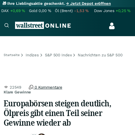
🎁 Ihre Lieblingsaktie geschenkt.
→ Jetzt Depot eröffnen
DAX
+0,69
%
Gold
0,00
%
Öl (Brent)
-1,53
%
Dow Jones
+0,25
%
Indizes
S&P 500 Index
Nachrichten zu S&P 500
Startseite
22549
0 Kommentare
Klare Gewinne
Europabörsen steigen deutlich,
Ölpreis gibt einen Teil seiner
Gewinne wieder ab