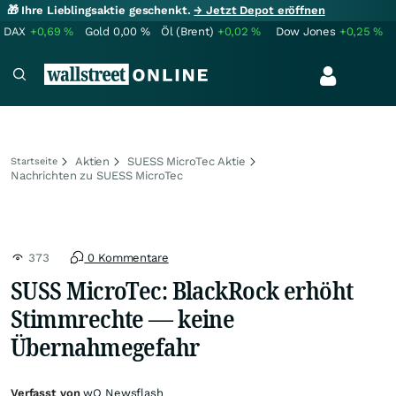
🎁 Ihre Lieblingsaktie geschenkt.
→ Jetzt Depot eröffnen
DAX
+0,69
%
Gold
0,00
%
Öl (Brent)
+0,02
%
Dow Jones
+0,25
%
Aktien
SUESS MicroTec Aktie
Startseite
Nachrichten zu SUESS MicroTec
373
0 Kommentare
SUSS MicroTec: BlackRock erhöht
Stimmrechte — keine
Übernahmegefahr
Verfasst von
wO Newsflash