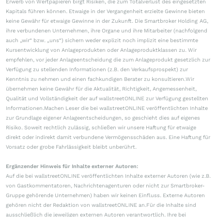
Erwerb von Wertpapieren birgt Risiken, die zum Totalverlust des eingesetzten
Kapitals führen können. Etwaige in der Vergangenheit erzielte Gewinne bieten
keine Gewähr für etwaige Gewinne in der Zukunft. Die Smartbroker Holding AG,
ihre verbundenen Unternehmen, ihre Organe und ihre Mitarbeiter (nachfolgend
auch „wir“ bzw. „uns“) sichern weder explizit noch implizit eine bestimmte
Kursentwicklung von Anlageprodukten oder Anlageproduktklassen zu. Wir
empfehlen, vor jeder Anlageentscheidung die zum Anlageprodukt gesetzlich zur
Verfügung zu stellenden Informationen (z.B. den Verkaufsprospekt) zur
Kenntnis zu nehmen und einen fachkundigen Berater zu konsultieren.Wir
übernehmen keine Gewähr für die Aktualität, Richtigkeit, Angemessenheit,
Qualität und Vollständigkeit der auf wallstreetONLINE zur Verfügung gestellten
Informationen.Machen Leser die bei wallstreetONLINE veröffentlichten Inhalte
zur Grundlage eigener Anlageentscheidungen, so geschieht dies auf eigenes
Risiko. Soweit rechtlich zulässig, schließen wir unsere Haftung für etwaige
direkt oder indirekt damit verbundene Vermögensschäden aus. Eine Haftung für
Vorsatz oder grobe Fahrlässigkeit bleibt unberührt.
Ergänzender Hinweis für Inhalte externer Autoren:
Auf die bei wallstreetONLINE veröffentlichten Inhalte externer Autoren (wie z.B.
von Gastkommentatoren, Nachrichtenagenturen oder nicht zur Smartbroker-
Gruppe gehörende Unternehmen) haben wir keinen Einfluss. Externe Autoren
gehören nicht der Redaktion von wallstreetONLINE an.Für die Inhalte sind
ausschließlich die jeweiligen externen Autoren verantwortlich. Ihre bei