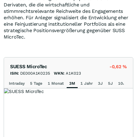
Derivaten, die die wirtschaftliche und
stimmrechtsrelevante Reichweite des Engagements
erhöhen. Für Anleger signalisiert die Entwicklung eher
eine Feinjustierung institutioneller Portfolios als eine
strategische Positionsvergrößerung gegenüber SUSS
MicroTec.
SUESS MicroTec
-0,62
%
ISIN:
DE000A1K0235
WKN:
A1K023
Intraday
5 Tage
1 Monat
3M
1 Jahr
3J
5J
10J
Ma