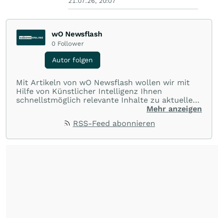
21.07.26, 20:07
wO Newsflash
0
Follower
Autor folgen
Mit Artikeln von wO Newsflash wollen wir mit
Hilfe von Künstlicher Intelligenz Ihnen
schnellstmöglich relevante Inhalte zu aktuellen
Ereignissen rund um Börse, Finanzmärkte aus
Mehr anzeigen
aller Welt und Community bereitstellen.
RSS-Feed abonnieren