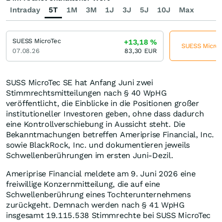
Intraday
5T
1M
3M
1J
3J
5J
10J
Max
SUESS MicroTec
+13,18
%
SUESS MicroTe
07.08.26
83,30
EUR
SUSS MicroTec SE hat Anfang Juni zwei
Stimmrechtsmitteilungen nach § 40 WpHG
veröffentlicht, die Einblicke in die Positionen großer
institutioneller Investoren geben, ohne dass dadurch
eine Kontrollverschiebung in Aussicht steht. Die
Bekanntmachungen betreffen Ameriprise Financial, Inc.
sowie BlackRock, Inc. und dokumentieren jeweils
Schwellenberührungen im ersten Juni‑Dezil.
Ameriprise Financial meldete am 9. Juni 2026 eine
freiwillige Konzernmitteilung, die auf eine
Schwellenberührung eines Tochterunternehmens
zurückgeht. Demnach werden nach § 41 WpHG
insgesamt 19.115.538 Stimmrechte bei SUSS MicroTec