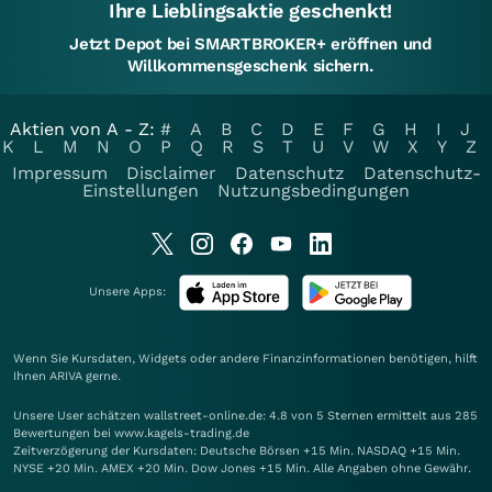
Ihre Lieblingsaktie geschenkt!
Jetzt Depot bei SMARTBROKER+ eröffnen und
Willkommensgeschenk sichern.
Aktien von A - Z:
#
A
B
C
D
E
F
G
H
I
J
K
L
M
N
O
P
Q
R
S
T
U
V
W
X
Y
Z
Impressum
Disclaimer
Datenschutz
Datenschutz-
Einstellungen
Nutzungsbedingungen
Unsere Apps:
Wenn Sie Kursdaten, Widgets oder andere Finanzinformationen benötigen, hilft
Ihnen
ARIVA
gerne.
Unsere User schätzen wallstreet-online.de: 4.8 von 5 Sternen ermittelt aus 285
Bewertungen bei www.kagels-trading.de
Zeitverzögerung der Kursdaten: Deutsche Börsen +15 Min. NASDAQ +15 Min.
NYSE +20 Min. AMEX +20 Min. Dow Jones +15 Min. Alle Angaben ohne Gewähr.