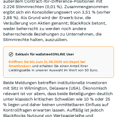
außerdem Contract‑for‑Difference‑Positionen mit
2.226 Stimmrechten (0,01 %). Zusammengenommen
ergibt sich ein Konsolidierungswert von 3,51 % (vorher
2,88 %). Als Grund wird der Erwerb bzw. die
Veräußerung von Aktien genannt; BlackRock betont,
weder beherrscht zu werden noch andere
beherrschende Beziehungen zu Unternehmen, die
Stimmrechte halten, auszuüben.
Exklusiv für wallstreetONLINE User
Eröffnen Sie bis zum 31.08.2026 ein Depot bei
Smartbroker+
und erhalten Sie einen Anteil Ihrer
Lieblingsaktie in unserer Auswahl im Wert von 50 Euro.
Beide Meldungen betreffen institutionelle Investoren
mit Sitz in Wilmington, Delaware (USA). Ökonomisch
relevant ist vor allem, dass beide Beteiligungen deutlich
unter klassisch kritischen Schwellen wie 10 % oder 25
% liegen und daher keinen unmittelbaren Einfluss auf
Kontrollfragen erwarten lassen. Auffällig ist jedoch
BlackRocks Nutzung von Wertpapierleihe und