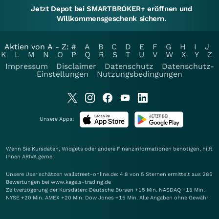
Jetzt Depot bei SMARTBROKER+ eröffnen und
Willkommensgeschenk sichern.
Aktien von A - Z:
#
A
B
C
D
E
F
G
H
I
J
K
L
M
N
O
P
Q
R
S
T
U
V
W
X
Y
Z
Impressum
Disclaimer
Datenschutz
Datenschutz-
Einstellungen
Nutzungsbedingungen
Unsere Apps:
Wenn Sie Kursdaten, Widgets oder andere Finanzinformationen benötigen, hilft
Ihnen
ARIVA
gerne.
Unsere User schätzen wallstreet-online.de: 4.8 von 5 Sternen ermittelt aus 285
Bewertungen bei www.kagels-trading.de
Zeitverzögerung der Kursdaten: Deutsche Börsen +15 Min. NASDAQ +15 Min.
NYSE +20 Min. AMEX +20 Min. Dow Jones +15 Min. Alle Angaben ohne Gewähr.