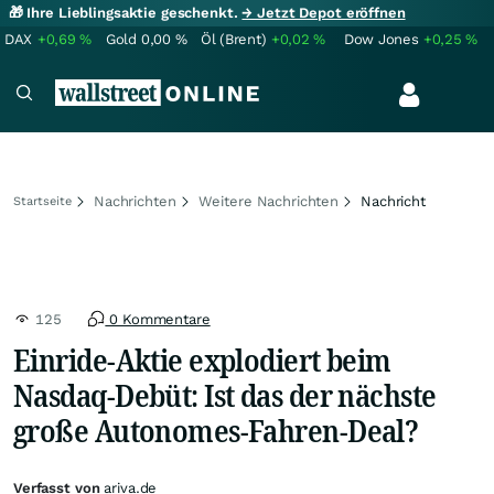
🎁 Ihre Lieblingsaktie geschenkt.
→ Jetzt Depot eröffnen
DAX
+0,69
%
Gold
0,00
%
Öl (Brent)
+0,02
%
Dow Jones
+0,25
%
Nachrichten
Weitere Nachrichten
Nachricht
Startseite
125
0 Kommentare
Einride-Aktie explodiert beim
Nasdaq-Debüt: Ist das der nächste
große Autonomes-Fahren-Deal?
Verfasst von
ariva.de