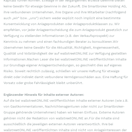
Kapitals führen können. Etwaige in der Vergangenheit erzielte Gewinne bieten
keine Gewähr für etwaige Gewinne in der Zukunft. Die Smartbroker Holding AG,
ihre verbundenen Unternehmen, ihre Organe und ihre Mitarbeiter (nachfolgend
auch „wir“ bzw. „uns“) sichern weder explizit noch implizit eine bestimmte
Kursentwicklung von Anlageprodukten oder Anlageproduktklassen zu. Wir
empfehlen, vor jeder Anlageentscheidung die zum Anlageprodukt gesetzlich zur
Verfügung zu stellenden Informationen (z.B. den Verkaufsprospekt) zur
Kenntnis zu nehmen und einen fachkundigen Berater zu konsultieren.Wir
übernehmen keine Gewähr für die Aktualität, Richtigkeit, Angemessenheit,
Qualität und Vollständigkeit der auf wallstreetONLINE zur Verfügung gestellten
Informationen.Machen Leser die bei wallstreetONLINE veröffentlichten Inhalte
zur Grundlage eigener Anlageentscheidungen, so geschieht dies auf eigenes
Risiko. Soweit rechtlich zulässig, schließen wir unsere Haftung für etwaige
direkt oder indirekt damit verbundene Vermögensschäden aus. Eine Haftung für
Vorsatz oder grobe Fahrlässigkeit bleibt unberührt.
Ergänzender Hinweis für Inhalte externer Autoren:
Auf die bei wallstreetONLINE veröffentlichten Inhalte externer Autoren (wie z.B.
von Gastkommentatoren, Nachrichtenagenturen oder nicht zur Smartbroker-
Gruppe gehörende Unternehmen) haben wir keinen Einfluss. Externe Autoren
gehören nicht der Redaktion von wallstreetONLINE an.Für die Inhalte sind
ausschließlich die jeweiligen externen Autoren verantwortlich. Ihre bei
wallstreetONLINE veröffentlichten Inhalte sind nicht von Anlageinteressen der