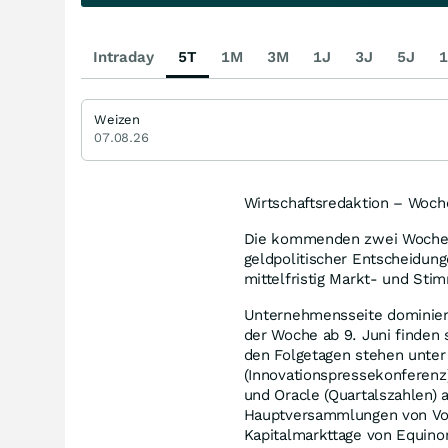
Intraday
5T
1M
3M
1J
3J
5J
1
Weizen
07.08.26
Wirtschaftsredaktion – Woche
Die kommenden zwei Wochen
geldpolitischer Entscheidung
mittelfristig Markt- und Sti
Unternehmensseite dominier
der Woche ab 9. Juni finden
den Folgetagen stehen unter
(Innovationspressekonferenz)
und Oracle (Quartalszahlen) 
Hauptversammlungen von Volk
Kapitalmarkttage von Equino