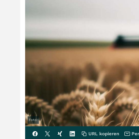
Foto:
URL kopieren
Per