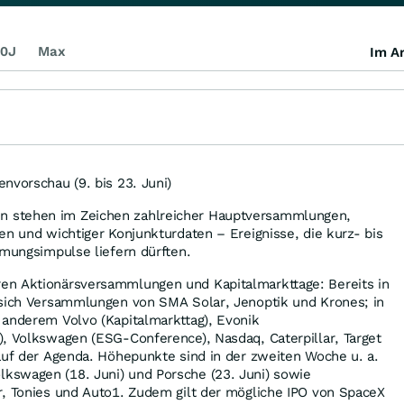
0J
Max
Im Ar
nvorschau (9. bis 23. Juni)
 stehen im Zeichen zahlreicher Hauptversammlungen,
en und wichtiger Konjunkturdaten – Ereignisse, die kurz- bis
mmungsimpulse liefern dürften.
en Aktionärsversammlungen und Kapitalmarkttage: Bereits in
 sich Versammlungen von SMA Solar, Jenoptik und Krones; in
 anderem Volvo (Kapitalmarkttag), Evonik
, Volkswagen (ESG-Conference), Nasdaq, Caterpillar, Target
auf der Agenda. Höhepunkte sind in der zweiten Woche u. a.
swagen (18. Juni) und Porsche (23. Juni) sowie
r, Tonies und Auto1. Zudem gilt der mögliche IPO von SpaceX