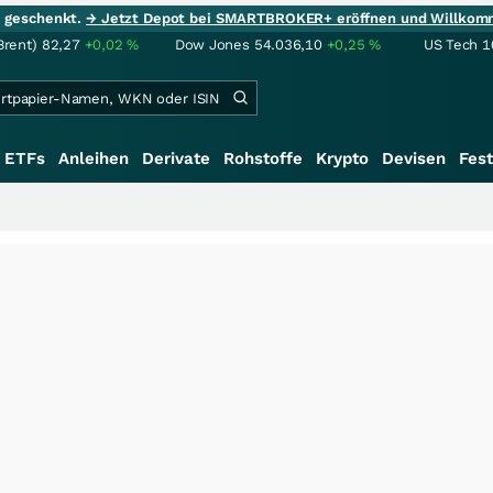
ie geschenkt.
→ Jetzt Depot bei SMARTBROKER+ eröffnen und Willkom
Brent)
82,27
+0,02
%
Dow Jones
54.036,10
+0,25
%
US Tech 1
ETFs
Anleihen
Derivate
Rohstoffe
Krypto
Devisen
Fest