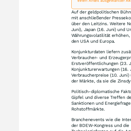
einen Anteil ausgewählter Ak
Auf der geldpolitischen Bühn
mit anschließender Pressekon
über den Leitzins. Weitere 
Juni), Japan (16. Juni) und U
Währungsvolatilität erhöhen
den USA und Europa.
Konjunkturdaten liefern zusä
Verbraucher- und Erzeugerpr
Erstveröffentlichungen (23. 
Konjunkturerwartungen (16. J
Verbraucherpreise (10. Juni)
der Märkte, da sie die Zinsd
Politisch-diplomatische Fakt
Gipfel und diverse Treffen 
Sanktionen und Energiefragen
Rohstoffmärkte.
Branchenevents wie die Inter
der BDEW-Kongress und die B