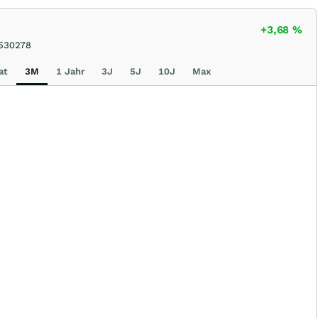
+3,68
%
530278
at
3M
1 Jahr
3J
5J
10J
Max