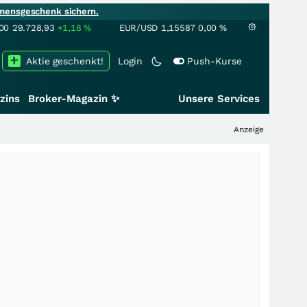
mensgeschenk sichern.
00
29.728,93
+1,18
%
EUR/USD
1,15587
0,00
%
Aktie geschenkt!
Login
Push-Kurse
zins
Broker-Magazin ✨
Unsere Services
Anzeige