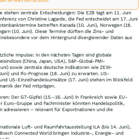
tien im Wert von 50 Euro!
e stehen zentrale Entscheidungen: Die EZB tagt am 11. Juni
ferenz von Christine Lagarde, die Fed entscheidet am 17. Juni
Notenbanktermine betreffen Kanada (10. Juni), Norwegen (18.
ngarn (10. Juni). Diese Termine dürften die Zins- und
, insbesondere vor dem Hintergrund divergierender Daten aus
tzliche Impulse: In den nächsten Tagen sind globale
eisindizes (China, Japan, USA), S&P-Global-PMI-
Juni) sowie zentrale deutsche Indikatoren wie ZEW-
uni) und Ifo-Prognose (18. Juni) zu erwarten. US-
 und US-Einzelhandelsumsätze (17. Juni) stehen im Blickfeld
ynamik der Fed mitprägen.
oren: Der G7-Gipfel (15.–16. Juni) in Frankreich sowie EU-
der Euro-Gruppe und Fachminister könnten Handelspolitik,
 adressieren – relevant für Exportnationen und die
nationale Luft- und Raumfahrtausstellung ILA (bis 14. Juni),
osch Connected World bringen Industrie-, Energie- und