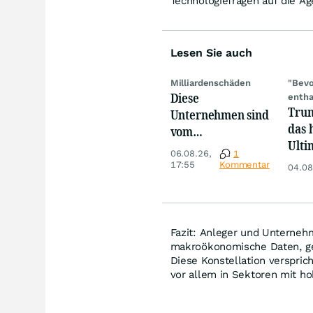
Technologiefragen auf die Ag
Lesen Sie auch
Milliardenschäden
"Bevo
Diese
enth
Trum
Unternehmen sind
das 
vom
Ulti
Niedrigwasser
06.08.26,
1
häng
besonders
17:55
Kommentar
04.08
Satz
betroffen
Wash
Fazit: Anleger und Unterneh
makroökonomische Daten, ge
Diese Konstellation verspric
vor allem in Sektoren mit ho