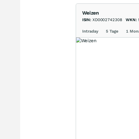
Weizen
ISIN:
XD0002742308
WKN:
Intraday
5 Tage
1 Mon