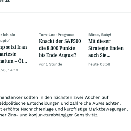
enda.
r ich sie
Tom-Lee-Prognose
Börse, Baby!
Knackt der S&P500
Mit dieser
aupte"
p setzt Iran
die 8.000 Punkte
Strategie finden
härteste
bis Ende August?
auch Sie
matum – Öl
zuverlässig
vor 1 Stunde
heute 08:58
t an jedem
unterbewertete
.26, 14:18
 aus
Aktien!
ington
menslenker sollten in den nächsten zwei Wochen auf
ldpolitische Entscheidungen und zahlreiche AGMs achten.
ht erhöhte Nachrichtenlage und kurzfristige Marktbewegungen,
her Zins- und konjunkturabhängiger Sensitivität.