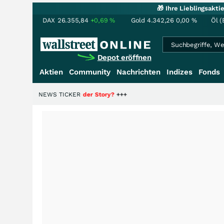
🎁 Ihre Lieblingsakt
DAX
26.355,84
+0,69
%
Gold
4.342,26
0,00
%
Öl (
Depot eröffnen
Aktien
Community
Nachrichten
Indizes
Fonds
die Hälfte der Story?
NEWS TICKER
+++