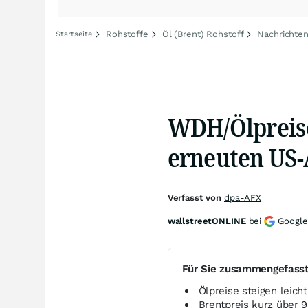
Rohstoffe
Öl (Brent) Rohstoff
Nachrichten
Startseite
WDH/Ölpreise
erneuten US-
Verfasst von
dpa-AFX
wallstreetONLINE
bei
Google
Für Sie zusammengefass
Ölpreise steigen leich
Brentpreis kurz über 