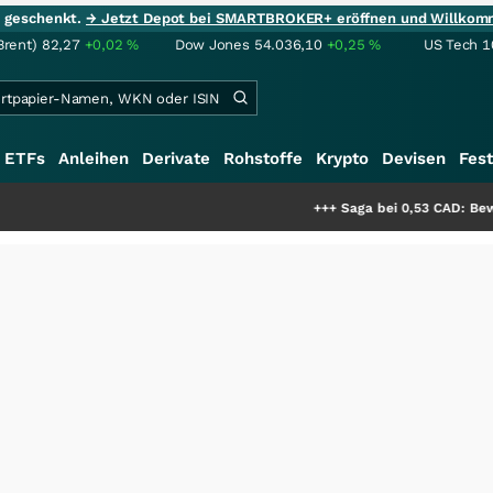
ie geschenkt.
→ Jetzt Depot bei SMARTBROKER+ eröffnen und Willkom
Brent)
82,27
+0,02
%
Dow Jones
54.036,10
+0,25
%
US Tech 1
ETFs
Anleihen
Derivate
Rohstoffe
Krypto
Devisen
Fest
+++
Saga bei 0,53 CAD: Bewertet der Markt n