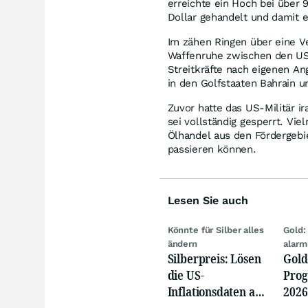
erreichte ein Hoch bei über
Dollar gehandelt und damit e
Im zähen Ringen über eine V
Waffenruhe zwischen den USA
Streitkräfte nach eigenen A
in den Golfstaaten Bahrain u
Zuvor hatte das US-Militär 
sei vollständig gesperrt. Vi
Ölhandel aus den Fördergebi
passieren können.
Lesen Sie auch
Könnte für Silber alles
Gold:
ändern
alarm
Silberpreis: Lösen
Gold
die US-
Prog
Inflationsdaten am
2026
Mittwoch eine
jetz