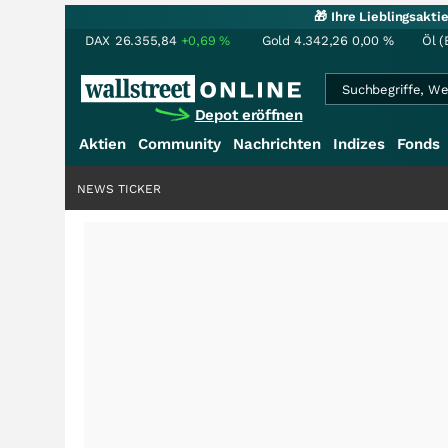
🎁 Ihre Lieblingsakt
DAX
26.355,84
+0,69
%
Gold
4.342,26
0,00
%
Öl (
Depot eröffnen
Aktien
Community
Nachrichten
Indizes
Fonds
NEWS TICKER