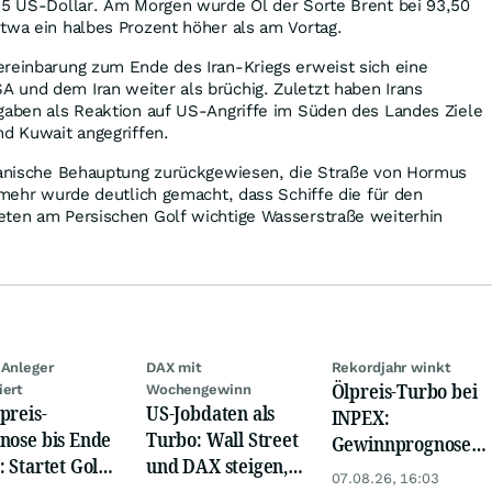
 95 US-Dollar. Am Morgen wurde Öl der Sorte Brent bei 93,50
twa ein halbes Prozent höher als am Vortag.
ereinbarung zum Ende des Iran-Kriegs erweist sich eine
 und dem Iran weiter als brüchig. Zuletzt haben Irans
ngaben als Reaktion auf US-Angriffe im Süden des Landes Ziele
nd Kuwait angegriffen.
iranische Behauptung zurückgewiesen, die Straße von Hormus
elmehr wurde deutlich gemacht, dass Schiffe die für den
eten am Persischen Golf wichtige Wasserstraße weiterhin
 Anleger
DAX mit
Rekordjahr winkt
Ölpreis-Turbo bei
iert
Wochengewinn
preis-
US-Jobdaten als
INPEX:
nose bis Ende
Turbo: Wall Street
Gewinnprognose
: Startet Gold
und DAX steigen,
schießt auf
07.08.26, 16:03
t eine neue
Gold glänzt