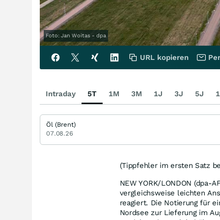
Foto: Jan Woitas - dpa
URL kopieren
Per
Intraday
5T
1M
3M
1J
3J
5J
1
Öl (Brent)
07.08.26
(Tippfehler im ersten Satz b
NEW YORK/LONDON (dpa-AFX) 
vergleichsweise leichten Ans
reagiert. Die Notierung für e
Nordsee zur Lieferung im Aug