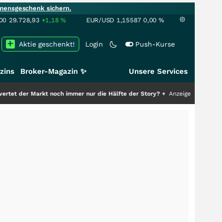
mensgeschenk sichern.
00
29.728,93
+1,18
%
EUR/USD
1,15587
0,00
%
Aktie geschenkt!
Login
Push-Kurse
zins
Broker-Magazin ✨
Unsere Services
och immer nur die Hälfte der Story?
+++
Anzeige