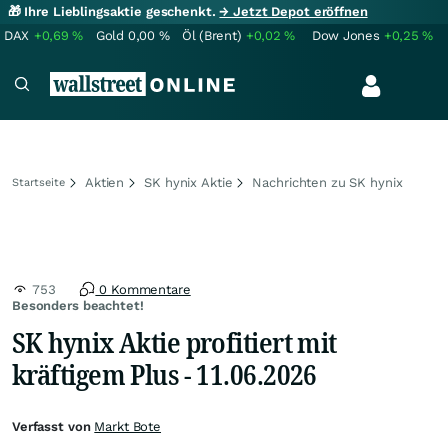
🎁 Ihre Lieblingsaktie geschenkt.
→ Jetzt Depot eröffnen
DAX
+0,69
%
Gold
0,00
%
Öl (Brent)
+0,02
%
Dow Jones
+0,25
%
Aktien
SK hynix Aktie
Nachrichten zu SK hynix
Startseite
753
0 Kommentare
Besonders beachtet!
SK hynix Aktie profitiert mit
kräftigem Plus - 11.06.2026
Verfasst von
Markt Bote