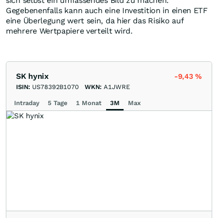
sich selbst ein umfassendes Bild zu machen.
Gegebenenfalls kann auch eine Investition in einen ETF
eine Überlegung wert sein, da hier das Risiko auf
mehrere Wertpapiere verteilt wird.
SK hynix
-9,43
%
ISIN:
US78392B1070
WKN:
A1JWRE
Intraday
5 Tage
1 Monat
3M
Max