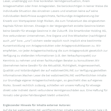
Leser, unabhängig von ihrer konkreten Vermögenssituation, ihrem
Anlageverhalten oder ihren Anlagezielen. Sie berücksichtigen in keiner Weise die
individuelle Situation des einzelnen Lesers und ersetzen keine auf seine
individuellen Bedürfnisse ausgerichtete, fachkundige Anlageberatung.Der
Erwerb von Wertpapieren birgt Risiken, die zum Totalverlust des eingesetzten
Kapitals führen können. Etwaige in der Vergangenheit erzielte Gewinne bieten
keine Gewähr für etwaige Gewinne in der Zukunft. Die Smartbroker Holding AG,
ihre verbundenen Unternehmen, ihre Organe und ihre Mitarbeiter (nachfolgend
auch „wir“ bzw. „uns“) sichern weder explizit noch implizit eine bestimmte
Kursentwicklung von Anlageprodukten oder Anlageproduktklassen zu. Wir
empfehlen, vor jeder Anlageentscheidung die zum Anlageprodukt gesetzlich zur
Verfügung zu stellenden Informationen (z.B. den Verkaufsprospekt) zur
Kenntnis zu nehmen und einen fachkundigen Berater zu konsultieren.Wir
übernehmen keine Gewähr für die Aktualität, Richtigkeit, Angemessenheit,
Qualität und Vollständigkeit der auf wallstreetONLINE zur Verfügung gestellten
Informationen.Machen Leser die bei wallstreetONLINE veröffentlichten Inhalte
zur Grundlage eigener Anlageentscheidungen, so geschieht dies auf eigenes
Risiko. Soweit rechtlich zulässig, schließen wir unsere Haftung für etwaige
direkt oder indirekt damit verbundene Vermögensschäden aus. Eine Haftung für
Vorsatz oder grobe Fahrlässigkeit bleibt unberührt.
Ergänzender Hinweis für Inhalte externer Autoren:
Auf die bei wallstreetONLINE veröffentlichten Inhalte externer Autoren (wie z.B.