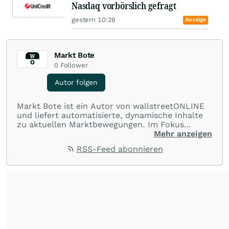
Nasdaq vorbörslich gefragt
gestern 10:28
Anzeige
Markt Bote
0
Follower
Autor folgen
Markt Bote ist ein Autor von wallstreetONLINE
und liefert automatisierte, dynamische Inhalte
zu aktuellen Marktbewegungen. Im Fokus
stehen Tops und Flops, Branchentrends und
Mehr anzeigen
Impulse aus der Community. Ob Tech-Aktien,
RSS-Feed abonnieren
Rohstoffe oder Krypto – die Beiträge sind kurz,
prägnant und regen zur Diskussion an, sodass
Leser schnell einen Überblick gewinnen und
eigene Marktideen entwickeln können.