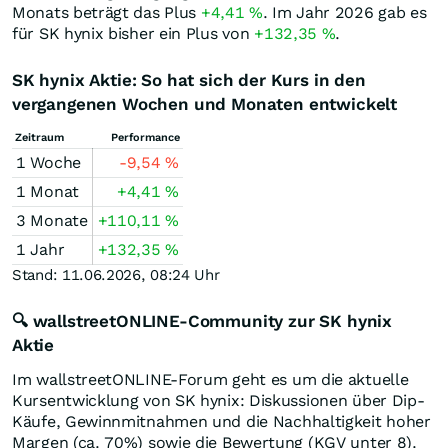
Monats beträgt das Plus
+4,41
%
. Im Jahr 2026 gab es
für SK hynix bisher ein Plus von
+132,35
%
.
SK hynix Aktie: So hat sich der Kurs in den
vergangenen Wochen und Monaten entwickelt
Zeitraum
Performance
1 Woche
-9,54
%
1 Monat
+4,41
%
3 Monate
+110,11
%
1 Jahr
+132,35
%
Stand: 11.06.2026, 08:24 Uhr
🔍 wallstreetONLINE-Community zur SK hynix
Aktie
Im wallstreetONLINE-Forum geht es um die aktuelle
Kursentwicklung von SK hynix: Diskussionen über Dip-
Käufe, Gewinnmitnahmen und die Nachhaltigkeit hoher
Margen (ca. 70%) sowie die Bewertung (KGV unter 8).