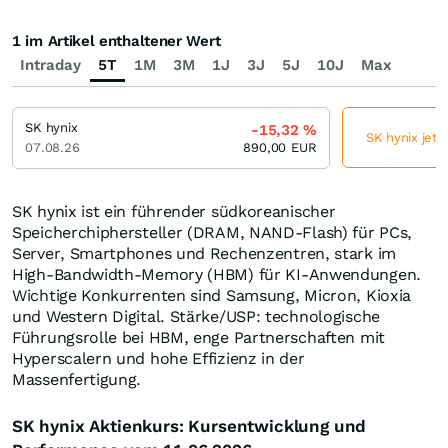
1 im Artikel enthaltener Wert
Intraday
5T
1M
3M
1J
3J
5J
10J
Max
SK hynix
-15,32
%
SK hynix jetz
07.08.26
890,00
EUR
SK hynix ist ein führender südkoreanischer
Speicherchiphersteller (DRAM, NAND-Flash) für PCs,
Server, Smartphones und Rechenzentren, stark im
High-Bandwidth-Memory (HBM) für KI-Anwendungen.
Wichtige Konkurrenten sind Samsung, Micron, Kioxia
und Western Digital. Stärke/USP: technologische
Führungsrolle bei HBM, enge Partnerschaften mit
Hyperscalern und hohe Effizienz in der
Massenfertigung.
SK hynix Aktienkurs: Kursentwicklung und