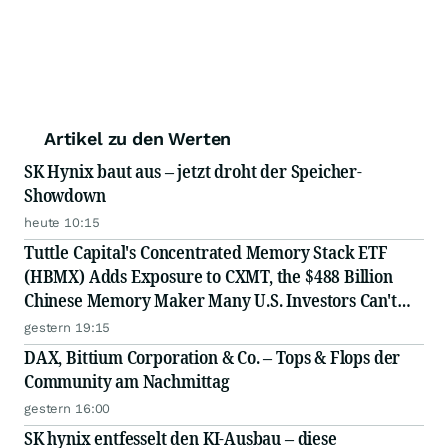
Artikel zu den Werten
SK Hynix baut aus – jetzt droht der Speicher-
Showdown
heute 10:15
Tuttle Capital's Concentrated Memory Stack ETF
(HBMX) Adds Exposure to CXMT, the $488 Billion
Chinese Memory Maker Many U.S. Investors Can't
Access Directly
gestern 19:15
DAX, Bittium Corporation & Co. – Tops & Flops der
Community am Nachmittag
gestern 16:00
SK hynix entfesselt den KI-Ausbau – diese