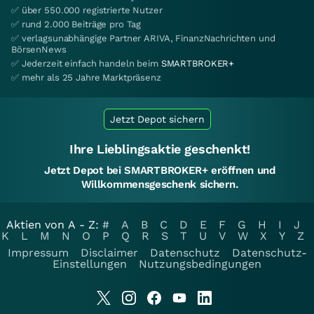
✅ über 550.000 registrierte Nutzer
✅ rund 2.000 Beiträge pro Tag
✅ verlagsunabhängige Partner ARIVA, FinanzNachrichten und
BörsenNews
✅ Jederzeit einfach handeln beim
SMARTBROKER+
✅ mehr als 25 Jahre Marktpräsenz
Jetzt Depot sichern
Ihre Lieblingsaktie geschenkt!
Jetzt Depot bei SMARTBROKER+ eröffnen und
Willkommensgeschenk sichern.
Aktien von A - Z:
#
A
B
C
D
E
F
G
H
I
J
K
L
M
N
O
P
Q
R
S
T
U
V
W
X
Y
Z
Impressum
Disclaimer
Datenschutz
Datenschutz-
Einstellungen
Nutzungsbedingungen