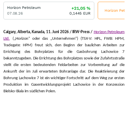
Horizon Petroleum
+21,05
%
Horizon Petro
07.08.26
0,1445
EUR
Calgary, Alberta, Kanada, 11. Juni 2026 / IRW-Press /
Horizon Petroleum
Ltd.
(„Horizon“ oder das „Unternehmen“) (TSX-V: HPL, FWB: HPM,
Tradegate: HPM) freut sich, den Beginn der baulichen Arbeiten zur
Errichtung des Bohrplatzes für die Gasbohrung Lachowice 7
bekanntzugeben. Die Errichtung des Bohrplatzes sowie der Zufahrtsstraße
stellt die ersten bedeutenden Feldarbeiten zur Vorbereitung auf die
Ankunft der im Juli erwarteten Bohranlage dar. Die Reaktivierung der
Bohrung Lachowice 7 ist ein wichtiger Fortschritt auf dem Weg zur ersten
Produktion im Gasentwicklungsprojekt Lachowice in der Konzession
Bielsko-Biala im südlichen Polen.