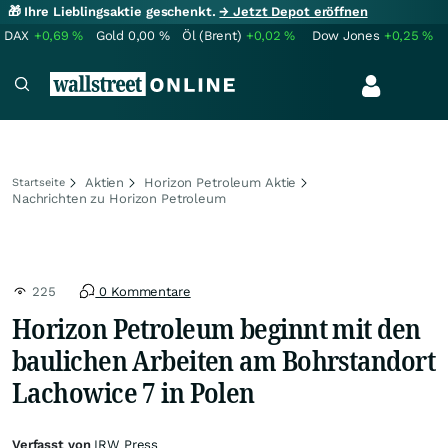
🎁 Ihre Lieblingsaktie geschenkt.
→ Jetzt Depot eröffnen
DAX
+0,69
%
Gold
0,00
%
Öl (Brent)
+0,02
%
Dow Jones
+0,25
%
Aktien
Horizon Petroleum Aktie
Startseite
Nachrichten zu Horizon Petroleum
225
0 Kommentare
Horizon Petroleum beginnt mit den
baulichen Arbeiten am Bohrstandort
Lachowice 7 in Polen
Verfasst von
IRW Press