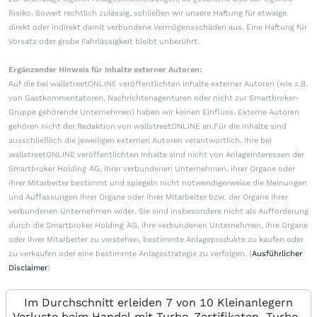
Risiko. Soweit rechtlich zulässig, schließen wir unsere Haftung für etwaige
direkt oder indirekt damit verbundene Vermögensschäden aus. Eine Haftung für
Vorsatz oder grobe Fahrlässigkeit bleibt unberührt.
Ergänzender Hinweis für Inhalte externer Autoren:
Auf die bei wallstreetONLINE veröffentlichten Inhalte externer Autoren (wie z.B.
von Gastkommentatoren, Nachrichtenagenturen oder nicht zur Smartbroker-
Gruppe gehörende Unternehmen) haben wir keinen Einfluss. Externe Autoren
gehören nicht der Redaktion von wallstreetONLINE an.Für die Inhalte sind
ausschließlich die jeweiligen externen Autoren verantwortlich. Ihre bei
wallstreetONLINE veröffentlichten Inhalte sind nicht von Anlageinteressen der
Smartbroker Holding AG, ihrer verbundenen Unternehmen, ihrer Organe oder
ihrer Mitarbeiter bestimmt und spiegeln nicht notwendigerweise die Meinungen
und Auffassungen ihrer Organe oder ihrer Mitarbeiter bzw. der Organe ihrer
verbundenen Unternehmen wider. Sie sind insbesondere nicht als Aufforderung
durch die Smartbroker Holding AG, ihre verbundenen Unternehmen, ihre Organe
oder ihrer Mitarbeiter zu verstehen, bestimmte Anlageprodukte zu kaufen oder
zu verkaufen oder eine bestimmte Anlagestrategie zu verfolgen. (
Ausführlicher
Disclaimer
)
Im Durchschnitt erleiden 7 von 10 Kleinanlegern
Verluste beim Handel mit Turbo-Zertifikaten. Turbo-