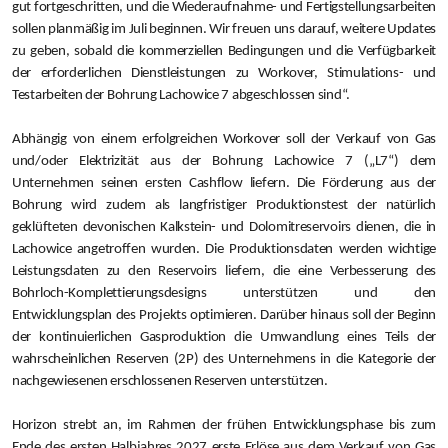
gut fortgeschritten, und die Wiederaufnahme- und Fertigstellungsarbeiten
sollen planmäßig im Juli beginnen. Wir freuen uns darauf, weitere Updates
zu geben, sobald die kommerziellen Bedingungen und die Verfügbarkeit
der erforderlichen Dienstleistungen zu Workover, Stimulations- und
Testarbeiten der Bohrung Lachowice 7 abgeschlossen sind“.
Abhängig von einem erfolgreichen Workover soll der Verkauf von Gas
und/oder Elektrizität aus der Bohrung Lachowice 7 („L7“) dem
Unternehmen seinen ersten Cashflow liefern. Die Förderung aus der
Bohrung wird zudem als langfristiger Produktionstest der natürlich
geklüfteten devonischen Kalkstein- und Dolomitreservoirs dienen, die in
Lachowice angetroffen wurden. Die Produktionsdaten werden wichtige
Leistungsdaten zu den Reservoirs liefern, die eine Verbesserung des
Bohrloch-Komplettierungsdesigns unterstützen und den
Entwicklungsplan des Projekts optimieren. Darüber hinaus soll der Beginn
der kontinuierlichen Gasproduktion die Umwandlung eines Teils der
wahrscheinlichen Reserven (2P) des Unternehmens in die Kategorie der
nachgewiesenen erschlossenen Reserven unterstützen.
Horizon strebt an, im Rahmen der frühen Entwicklungsphase bis zum
Ende des ersten Halbjahres 2027 erste Erlöse aus dem Verkauf von Gas