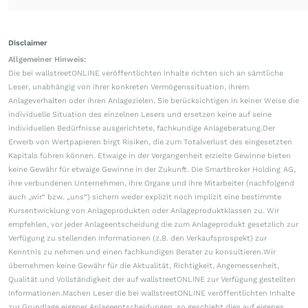
Disclaimer
Allgemeiner Hinweis:
Die bei wallstreetONLINE veröffentlichten Inhalte richten sich an sämtliche
Leser, unabhängig von ihrer konkreten Vermögenssituation, ihrem
Anlageverhalten oder ihren Anlagezielen. Sie berücksichtigen in keiner Weise die
individuelle Situation des einzelnen Lesers und ersetzen keine auf seine
individuellen Bedürfnisse ausgerichtete, fachkundige Anlageberatung.Der
Erwerb von Wertpapieren birgt Risiken, die zum Totalverlust des eingesetzten
Kapitals führen können. Etwaige in der Vergangenheit erzielte Gewinne bieten
keine Gewähr für etwaige Gewinne in der Zukunft. Die Smartbroker Holding AG,
ihre verbundenen Unternehmen, ihre Organe und ihre Mitarbeiter (nachfolgend
auch „wir“ bzw. „uns“) sichern weder explizit noch implizit eine bestimmte
Kursentwicklung von Anlageprodukten oder Anlageproduktklassen zu. Wir
empfehlen, vor jeder Anlageentscheidung die zum Anlageprodukt gesetzlich zur
Verfügung zu stellenden Informationen (z.B. den Verkaufsprospekt) zur
Kenntnis zu nehmen und einen fachkundigen Berater zu konsultieren.Wir
übernehmen keine Gewähr für die Aktualität, Richtigkeit, Angemessenheit,
Qualität und Vollständigkeit der auf wallstreetONLINE zur Verfügung gestellten
Informationen.Machen Leser die bei wallstreetONLINE veröffentlichten Inhalte
zur Grundlage eigener Anlageentscheidungen, so geschieht dies auf eigenes