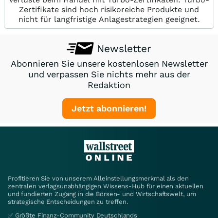
Zertifikate sind hoch risikoreiche Produkte und
nicht für langfristige Anlagestrategien geeignet.
Newsletter
Abonnieren Sie unsere kostenlosen Newsletter
und verpassen Sie nichts mehr aus der
Redaktion
Jetzt abonnieren!
Profitieren Sie von unserem Alleinstellungsmerkmal als den
zentralen verlagsunabhängigen Wissens-Hub für einen aktuellen
und fundierten Zugang in die Börsen- und Wirtschaftswelt, um
strategische Entscheidungen zu treffen.
✅ Größte Finanz-Community Deutschlands