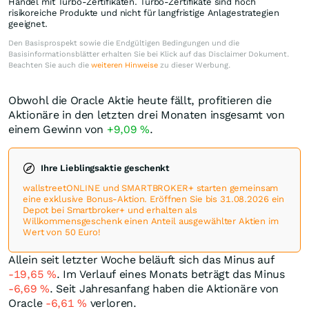
Handel mit Turbo-Zertifikaten. Turbo-Zertifikate sind hoch
risikoreiche Produkte und nicht für langfristige Anlagestrategien
geeignet.
Den Basisprospekt sowie die Endgültigen Bedingungen und die
Basisinformationsblätter erhalten Sie bei Klick auf das Disclaimer Dokument.
Beachten Sie auch die
weiteren Hinweise
zu dieser Werbung.
Obwohl die Oracle Aktie heute fällt, profitieren die
Aktionäre in den letzten drei Monaten insgesamt von
einem Gewinn von
+9,09
%
.
Ihre Lieblingsaktie geschenkt
wallstreetONLINE und SMARTBROKER+ starten gemeinsam
eine exklusive Bonus-Aktion. Eröffnen Sie bis 31.08.2026 ein
Depot bei Smartbroker+ und erhalten als
Willkommensgeschenk einen Anteil ausgewählter Aktien im
Wert von 50 Euro!
Allein seit letzter Woche beläuft sich das Minus auf
-19,65
%
. Im Verlauf eines Monats beträgt das Minus
-6,69
%
. Seit Jahresanfang haben die Aktionäre von
Oracle
-6,61
%
verloren.