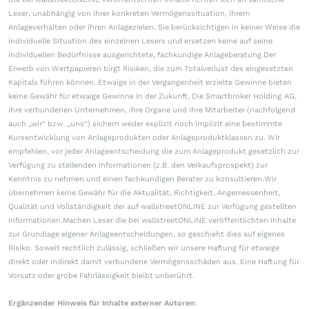
Leser, unabhängig von ihrer konkreten Vermögenssituation, ihrem
Anlageverhalten oder ihren Anlagezielen. Sie berücksichtigen in keiner Weise die
individuelle Situation des einzelnen Lesers und ersetzen keine auf seine
individuellen Bedürfnisse ausgerichtete, fachkundige Anlageberatung.Der
Erwerb von Wertpapieren birgt Risiken, die zum Totalverlust des eingesetzten
Kapitals führen können. Etwaige in der Vergangenheit erzielte Gewinne bieten
keine Gewähr für etwaige Gewinne in der Zukunft. Die Smartbroker Holding AG,
ihre verbundenen Unternehmen, ihre Organe und ihre Mitarbeiter (nachfolgend
auch „wir“ bzw. „uns“) sichern weder explizit noch implizit eine bestimmte
Kursentwicklung von Anlageprodukten oder Anlageproduktklassen zu. Wir
empfehlen, vor jeder Anlageentscheidung die zum Anlageprodukt gesetzlich zur
Verfügung zu stellenden Informationen (z.B. den Verkaufsprospekt) zur
Kenntnis zu nehmen und einen fachkundigen Berater zu konsultieren.Wir
übernehmen keine Gewähr für die Aktualität, Richtigkeit, Angemessenheit,
Qualität und Vollständigkeit der auf wallstreetONLINE zur Verfügung gestellten
Informationen.Machen Leser die bei wallstreetONLINE veröffentlichten Inhalte
zur Grundlage eigener Anlageentscheidungen, so geschieht dies auf eigenes
Risiko. Soweit rechtlich zulässig, schließen wir unsere Haftung für etwaige
direkt oder indirekt damit verbundene Vermögensschäden aus. Eine Haftung für
Vorsatz oder grobe Fahrlässigkeit bleibt unberührt.
Ergänzender Hinweis für Inhalte externer Autoren: