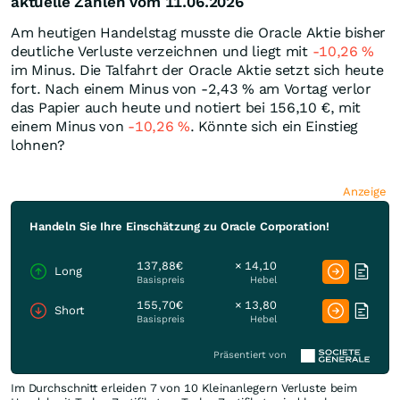
aktuelle Zahlen vom 11.06.2026
Am heutigen Handelstag musste die Oracle Aktie bisher
deutliche Verluste verzeichnen und liegt mit
-10,26
%
im Minus. Die Talfahrt der Oracle Aktie setzt sich heute
fort. Nach einem Minus von -2,43
%
am Vortag verlor
das Papier auch heute und notiert bei 156,10
€
, mit
einem Minus von
-10,26
%
. Könnte sich ein Einstieg
lohnen?
Anzeige
Handeln Sie Ihre Einschätzung zu Oracle Corporation!
137,88€
× 14,10
Long
Basispreis
Hebel
155,70€
× 13,80
Short
Basispreis
Hebel
Präsentiert von
Im Durchschnitt erleiden 7 von 10 Kleinanlegern Verluste beim