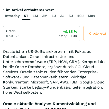
1 im Artikel enthaltener Wert
Intraday
5T
1M
3M
1J
3J
5J
10J
Max
Oracle
+9,15
%
Oracle jetzt 
07.08.26
127,10
EUR
Oracle ist ein US-Softwarekonzern mit Fokus auf
Datenbanken, Cloud-Infrastruktur und
Unternehmenssoftware (ERP, HCM, CRM). Kernprodukt
ist die Oracle Database, ergänzt durch OCI-Cloud-
Services. Oracle zählt zu den führenden Enterprise-
Software- und Datenbankanbietern. Wichtige
Konkurrenten: Microsoft, SAP, AWS, IBM, Google Cloud.
Stärken: starke Legacy-Kundenbasis, tiefe Integration,
hohe Wechselkosten.
Oracle aktuelle Analyse: Kursentwicklung und