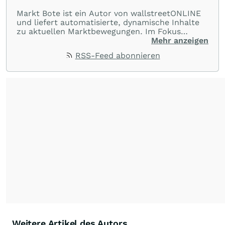
Markt Bote ist ein Autor von wallstreetONLINE
und liefert automatisierte, dynamische Inhalte
zu aktuellen Marktbewegungen. Im Fokus
stehen Tops und Flops, Branchentrends und
Mehr anzeigen
Impulse aus der Community. Ob Tech-Aktien,
RSS-Feed abonnieren
Rohstoffe oder Krypto – die Beiträge sind kurz,
prägnant und regen zur Diskussion an, sodass
Leser schnell einen Überblick gewinnen und
eigene Marktideen entwickeln können.
Weitere Artikel des Autors