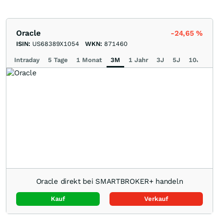
Oracle
-24,65
%
ISIN:
US68389X1054
WKN:
871460
Intraday
5 Tage
1 Monat
3M
1 Jahr
3J
5J
10J
Ma
Oracle direkt bei SMARTBROKER+ handeln
Kauf
Verkauf