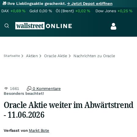
🎁 Ihre Lieblingsaktie geschenkt.
→ Jetzt Depot eröffnen
DAX
+0,69
%
Gold
0,00
%
Öl (Brent)
+0,02
%
Dow Jones
+0,25
%
Aktien
Oracle Aktie
Nachrichten zu Oracle
Startseite
1661
0 Kommentare
Besonders beachtet!
Oracle Aktie weiter im Abwärtstrend
- 11.06.2026
Verfasst von
Markt Bote