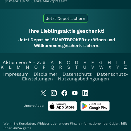
✅ mehr als 25 Jahre Marktpräsenz
Jetzt Depot sichern
Ihre Lieblingsaktie geschenkt!
Jetzt Depot bei SMARTBROKER+ eröffnen und
Willkommensgeschenk sichern.
Aktien von A - Z:
#
A
B
C
D
E
F
G
H
I
J
K
L
M
N
O
P
Q
R
S
T
U
V
W
X
Y
Z
Impressum
Disclaimer
Datenschutz
Datenschutz-
Einstellungen
Nutzungsbedingungen
Unsere Apps:
Wenn Sie Kursdaten, Widgets oder andere Finanzinformationen benötigen, hilft
Ihnen
ARIVA
gerne.