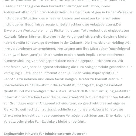
Die bei wallstreetONLINE veröffentlichten Inhalte richten sich an sämtliche
Leser, unabhängig von ihrer konkreten Vermögenssituation, ihrem
Anlageverhalten oder ihren Anlagezielen. Sie berücksichtigen in keiner Weise die
individuelle Situation des einzelnen Lesers und ersetzen keine auf seine
individuellen Bedürfnisse ausgerichtete, fachkundige Anlageberatung.Der
Erwerb von Wertpapieren birgt Risiken, die zum Totalverlust des eingesetzten
Kapitals führen können. Etwaige in der Vergangenheit erzielte Gewinne bieten
keine Gewähr für etwaige Gewinne in der Zukunft. Die Smartbroker Holding AG,
ihre verbundenen Unternehmen, ihre Organe und ihre Mitarbeiter (nachfolgend
auch „wir“ bzw. „uns“) sichern weder explizit noch implizit eine bestimmte
Kursentwicklung von Anlageprodukten oder Anlageproduktklassen zu. Wir
empfehlen, vor jeder Anlageentscheidung die zum Anlageprodukt gesetzlich zur
Verfügung zu stellenden Informationen (z.B. den Verkaufsprospekt) zur
Kenntnis zu nehmen und einen fachkundigen Berater zu konsultieren.Wir
übernehmen keine Gewähr für die Aktualität, Richtigkeit, Angemessenheit,
Qualität und Vollständigkeit der auf wallstreetONLINE zur Verfügung gestellten
Informationen.Machen Leser die bei wallstreetONLINE veröffentlichten Inhalte
zur Grundlage eigener Anlageentscheidungen, so geschieht dies auf eigenes
Risiko. Soweit rechtlich zulässig, schließen wir unsere Haftung für etwaige
direkt oder indirekt damit verbundene Vermögensschäden aus. Eine Haftung für
Vorsatz oder grobe Fahrlässigkeit bleibt unberührt.
Ergänzender Hinweis für Inhalte externer Autoren: