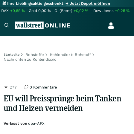
🎁 Ihre Lieblingsaktie geschenkt.
→ Jetzt Depot eröffnen
DAX
+0,69
%
Gold
0,00
%
Öl (Brent)
+0,02
%
Dow Jones
+0,25
%
Rohstoffe
Kohlendioxid Rohstoff
Startseite
Nachrichten zu Kohlendioxid
277
0 Kommentare
EU will Preissprünge beim Tanken
und Heizen vermeiden
Verfasst von
dpa-AFX