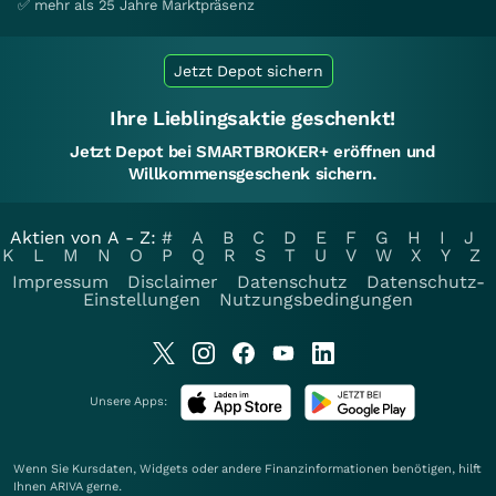
✅ mehr als 25 Jahre Marktpräsenz
Jetzt Depot sichern
Ihre Lieblingsaktie geschenkt!
Jetzt Depot bei SMARTBROKER+ eröffnen und
Willkommensgeschenk sichern.
Aktien von A - Z:
#
A
B
C
D
E
F
G
H
I
J
K
L
M
N
O
P
Q
R
S
T
U
V
W
X
Y
Z
Impressum
Disclaimer
Datenschutz
Datenschutz-
Einstellungen
Nutzungsbedingungen
Unsere Apps:
Wenn Sie Kursdaten, Widgets oder andere Finanzinformationen benötigen, hilft
Ihnen
ARIVA
gerne.