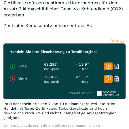
Zertifikate müssen bestimmte Unternehmen für den
Ausstoß klimaschädlicher Gase wie Kohlendioxid (CO2)
erwerben.
Zentrales Klimaschutzinstrument der EU
Anzeige
Handeln Sie Ihre Einschätzung zu TotalEnergies!
69,28€
× 13,97
Long
Basispreis
Hebel
79,08€
× 13,71
Short
Basispreis
Hebel
Präsentiert von
Im Durchschnitt erleiden 7 von 10 Kleinanlegern Verluste beim
Handel mit Turbo-Zertifikaten. Turbo-Zertifikate sind hoch
risikoreiche Produkte und nicht für langfristige Anlagestrategien
geeignet.
Den Basisprospekt sowie die Endgültigen Bedingungen und die