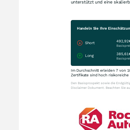
unterstützt und eine skalier
Handeln Sie Ihre Einschätzu
492,92
Short
Basispre
385,61
Long
Basispre
Im Durchschnitt erleiden 7 von 1
Zertifikate sind hoch risikoreich
Den Basisprospekt sowie die Endgültig
Disclaimer Dokument. Beachten Sie a