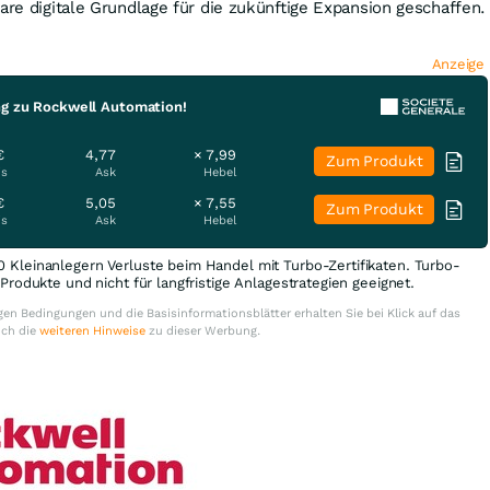
bare digitale Grundlage für die zukünftige Expansion geschaffen.
Anzeige
ng zu Rockwell Automation!
€
4,77
× 7,99
Zum Produkt
is
Ask
Hebel
€
5,05
× 7,55
Zum Produkt
is
Ask
Hebel
0 Kleinanlegern Verluste beim Handel mit Turbo-Zertifikaten. Turbo-
e Produkte und nicht für langfristige Anlagestrategien geeignet.
en Bedingungen und die Basisinformationsblätter erhalten Sie bei Klick auf das
uch die
weiteren Hinweise
zu dieser Werbung.