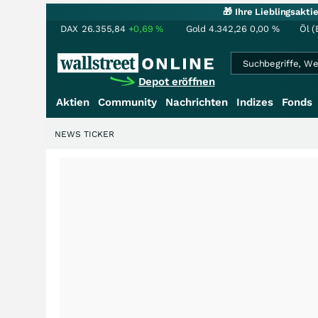
🎁 Ihre Lieblingsakt
DAX
26.355,84
+0,69
%
Gold
4.342,26
0,00
%
Öl (
Depot eröffnen
Aktien
Community
Nachrichten
Indizes
Fonds
NEWS TICKER