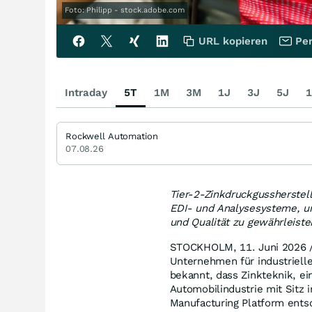
Foto: Philipp - stock.adobe.com
URL kopieren
Per
Intraday
5T
1M
3M
1J
3J
5J
1
Rockwell Automation
07.08.26
Tier-2-Zinkdruckgussherstell
EDI- und Analysesysteme, um
und Qualität zu gewährleiste
STOCKHOLM
,
11. Juni 2026
/
Unternehmen für industrielle
bekannt, dass Zinkteknik, ein
Automobilindustrie mit Sitz 
Manufacturing Platform ents