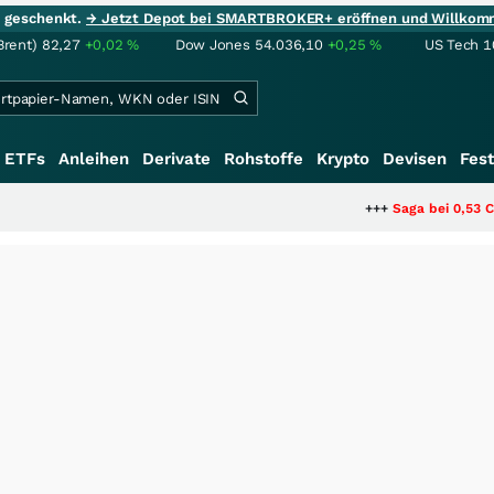
ie geschenkt.
→ Jetzt Depot bei SMARTBROKER+ eröffnen und Willkom
Brent)
82,27
+0,02
%
Dow Jones
54.036,10
+0,25
%
US Tech 1
ETFs
Anleihen
Derivate
Rohstoffe
Krypto
Devisen
Fest
+++
Saga bei 0,53 CAD: Bewertet der 