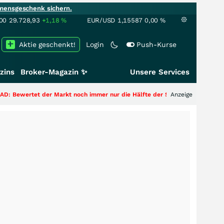
mensgeschenk sichern.
00
29.728,93
+1,18
%
EUR/USD
1,15587
0,00
%
Aktie geschenkt!
Login
Push-Kurse
zins
Broker-Magazin ✨
Unsere Services
Markt noch immer nur die Hälfte der Story?
+++
Anzeige