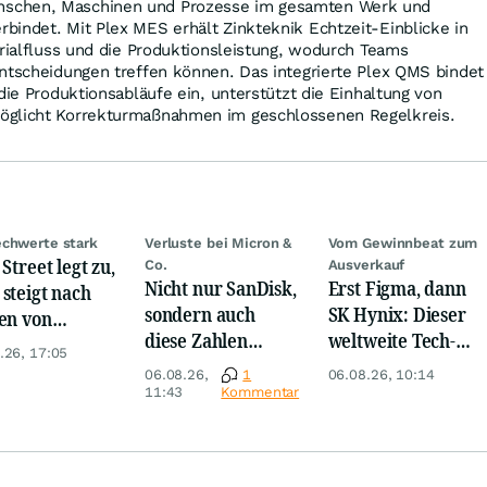
schen, Maschinen und Prozesse im gesamten Werk und
indet. Mit Plex MES erhält Zinkteknik Echtzeit-Einblicke in
erialfluss und die Produktionsleistung, wodurch Teams
ntscheidungen treffen können. Das integrierte Plex QMS bindet
die Produktionsabläufe ein, unterstützt die Einhaltung von
öglicht Korrekturmaßnahmen im geschlossenen Regelkreis.
chwerte stark
Verluste bei Micron &
Vom Gewinnbeat zum
Street legt zu,
Co.
Ausverkauf
Nicht nur SanDisk,
Erst Figma, dann
steigt nach
sondern auch
SK Hynix: Dieser
en von
diese Zahlen
weltweite Tech-
kom, Henkel
.26, 17:05
sorgen jetzt für
Crash vernichtet
06.08.26,
1
06.08.26, 10:14
Ärger!
Milliarden
11:43
Kommentar