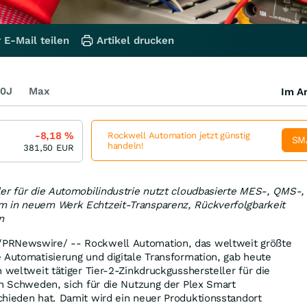
 E-Mail teilen
Artikel drucken
0J
Max
Im Ar
-8,18
%
Rockwell Automation jetzt günstig
SM
handeln!
381,50
EUR
er für die Automobilindustrie nutzt cloudbasierte MES-, QMS-,
 in neuem Werk Echtzeit-Transparenz, Rückverfolgbarkeit
n
PRNewswire/ -- Rockwell Automation, das weltweit größte
 Automatisierung und digitale Transformation, gab heute
 weltweit tätiger Tier-2-Zinkdruckgusshersteller für die
in Schweden, sich für die Nutzung der Plex Smart
chieden hat. Damit wird ein neuer Produktionsstandort