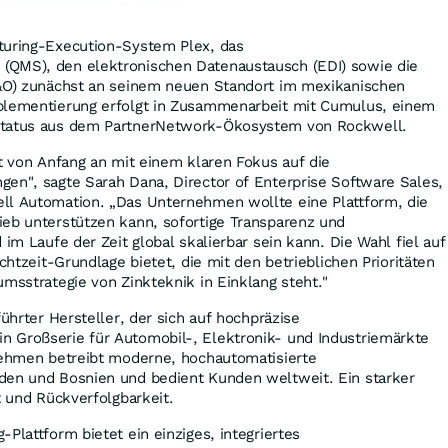
turing-Execution-System Plex, das
(QMS), den elektronischen Datenaustausch (EDI) sowie die
&O) zunächst an seinem neuen Standort im mexikanischen
plementierung erfolgt in Zusammenarbeit mit Cumulus, einem
Status aus dem PartnerNetwork-Ökosystem von Rockwell.
kt von Anfang an mit einem klaren Fokus auf die
en", sagte Sarah Dana, Director of Enterprise Software Sales,
ll Automation. „Das Unternehmen wollte eine Plattform, die
ieb unterstützen kann, sofortige Transparenz und
 im Laufe der Zeit global skalierbar sein kann. Die Wahl fiel auf
Echtzeit-Grundlage bietet, die mit den betrieblichen Prioritäten
umsstrategie von Zinkteknik in Einklang steht."
führter Hersteller, der sich auf hochpräzise
 Großserie für Automobil-, Elektronik- und Industriemärkte
rnehmen betreibt moderne, hochautomatisierte
den und Bosnien und bedient Kunden weltweit. Ein starker
t und Rückverfolgbarkeit.
Plattform bietet ein einziges, integriertes