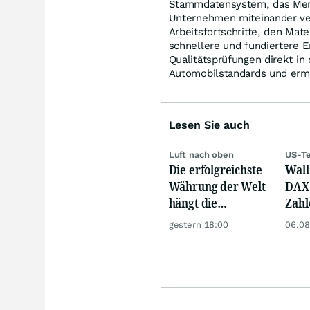
Stammdatensystem, das Men
Unternehmen miteinander verb
Arbeitsfortschritte, den Mat
schnellere und fundiertere E
Qualitätsprüfungen direkt in 
Automobilstandards und erm
Lesen Sie auch
Luft nach oben
US-Te
Die erfolgreichste
Wall 
Währung der Welt
DAX 
hängt die
Zahl
Konkurrenz ab
Tele
gestern 18:00
06.08