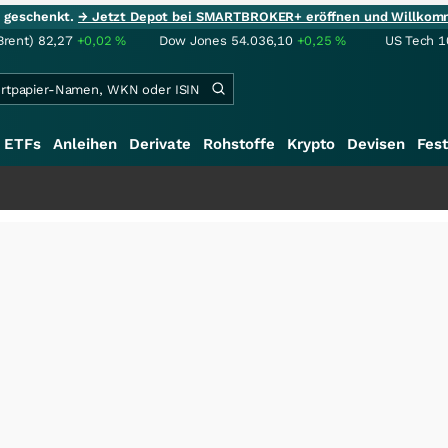
ie geschenkt.
→ Jetzt Depot bei SMARTBROKER+ eröffnen und Willkom
Brent)
82,27
+0,02
%
Dow Jones
54.036,10
+0,25
%
US Tech 1
ETFs
Anleihen
Derivate
Rohstoffe
Krypto
Devisen
Fest