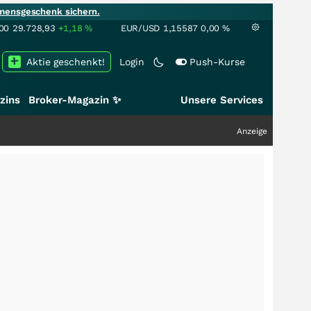
mensgeschenk sichern.
00
29.728,93
+1,18
%
EUR/USD
1,15587
0,00
%
Aktie geschenkt!
Login
Push-Kurse
zins
Broker-Magazin ✨
Unsere Services
Anzeige