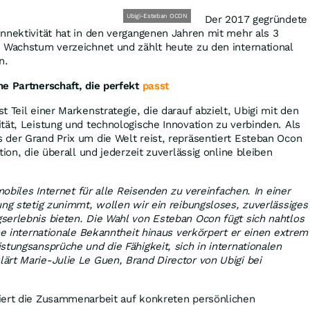
Ubigi-Esteban OCON
Der 2017 gegründete
nnektivität hat in den vergangenen Jahren mit mehr als 3
s Wachstum verzeichnet und zählt heute zu den international
n.
e Partnerschaft, die perfekt
passt
 Teil einer Markenstrategie, die darauf abzielt, Ubigi mit den
tät, Leistung und technologische Innovation zu verbinden. Als
der Grand Prix um die Welt reist, repräsentiert Esteban Ocon
tion, die überall und jederzeit zuverlässig online bleiben
 mobiles Internet für alle Reisenden zu vereinfachen. In einer
ung stetig zunimmt, wollen wir ein reibungsloses, zuverlässiges
serlebnis bieten. Die Wahl von Esteban Ocon fügt sich nahtlos
ine internationale Bekanntheit hinaus verkörpert er einen extrem
stungsansprüche und die Fähigkeit, sich in internationalen
rt Marie-Julie Le Guen, Brand Director von Ubigi bei
iert die Zusammenarbeit auf konkreten persönlichen