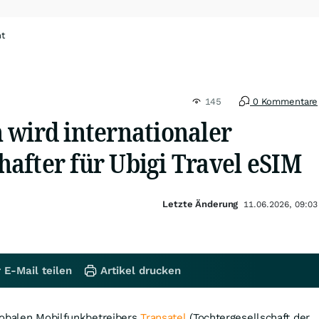
ht
145
0 Kommentare
 wird internationaler
after für Ubigi Travel eSIM
Letzte Änderung
11.06.2026, 09:03
 E-Mail teilen
Artikel drucken
lobalen Mobilfunkbetreibers
Transatel
(Tochtergesellschaft der