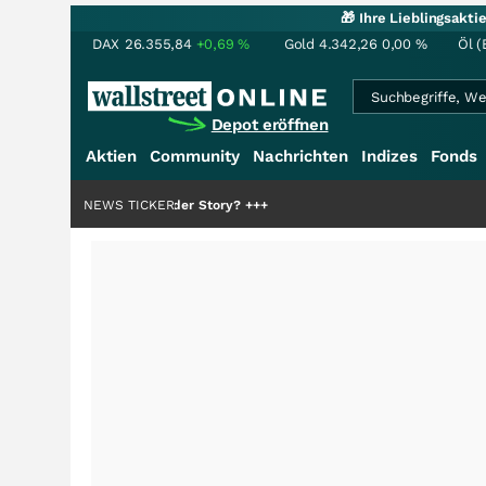
🎁 Ihre Lieblingsakt
DAX
26.355,84
+0,69
%
Gold
4.342,26
0,00
%
Öl (
Depot eröffnen
Aktien
Community
Nachrichten
Indizes
Fonds
nur die Hälfte der Story?
NEWS TICKER
+++