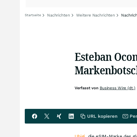
Nachrichten
Weitere Nachrichten
Nachric
Startseite
Esteban Ocon
Markenbotsch
Verfasst von
Business Wire (dt.)
URL kopieren
Per
Ubigi
, die eSIM-Marke des g