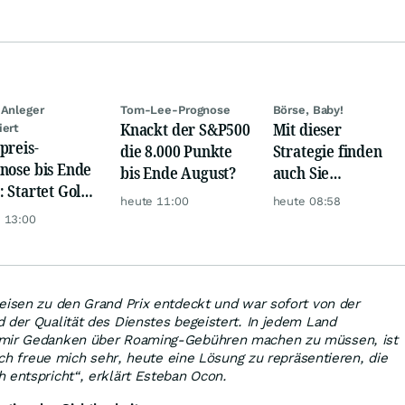
 Anleger
Tom-Lee-Prognose
Börse, Baby!
Knackt der S&P500
Mit dieser
iert
preis-
die 8.000 Punkte
Strategie finden
nose bis Ende
bis Ende August?
auch Sie
: Startet Gold
zuverlässig
heute 11:00
heute 08:58
t eine neue
unterbewertete
 13:00
ye?
Aktien!
eisen zu den Grand Prix entdeckt und war sofort von der
 der Qualität des Dienstes begeistert. In jedem Land
 mir Gedanken über Roaming-Gebühren machen zu müssen, ist
 Ich freue mich sehr, heute eine Lösung zu repräsentieren, die
 entspricht“, erklärt Esteban Ocon.