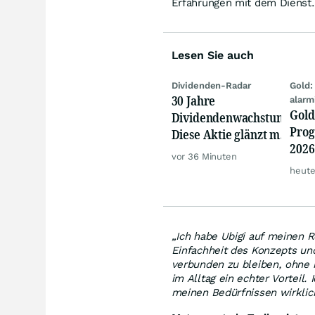
Erfahrungen mit dem Dienst.
Lesen Sie auch
Dividenden-Radar
Gold:
30 Jahre
alarm
Gold
Dividendenwachstum:
Prog
Diese Aktie glänzt mit
2026
Traum-Renditen
vor 36 Minuten
jetz
heute
Rall
„Ich habe Ubigi auf meinen R
Einfachheit des Konzepts und
verbunden zu bleiben, ohne
im Alltag ein echter Vorteil.
meinen Bedürfnissen wirklich