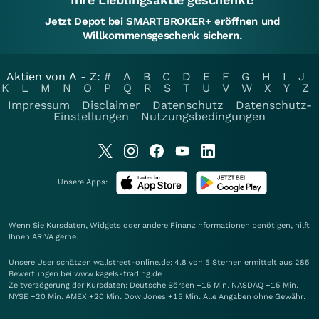
Jetzt Depot bei SMARTBROKER+ eröffnen und
Willkommensgeschenk sichern.
Aktien von A - Z:
#
A
B
C
D
E
F
G
H
I
J
K
L
M
N
O
P
Q
R
S
T
U
V
W
X
Y
Z
Impressum
Disclaimer
Datenschutz
Datenschutz-
Einstellungen
Nutzungsbedingungen
Unsere Apps:
Wenn Sie Kursdaten, Widgets oder andere Finanzinformationen benötigen, hilft
Ihnen
ARIVA
gerne.
Unsere User schätzen wallstreet-online.de: 4.8 von 5 Sternen ermittelt aus 285
Bewertungen bei www.kagels-trading.de
Zeitverzögerung der Kursdaten: Deutsche Börsen +15 Min. NASDAQ +15 Min.
NYSE +20 Min. AMEX +20 Min. Dow Jones +15 Min. Alle Angaben ohne Gewähr.