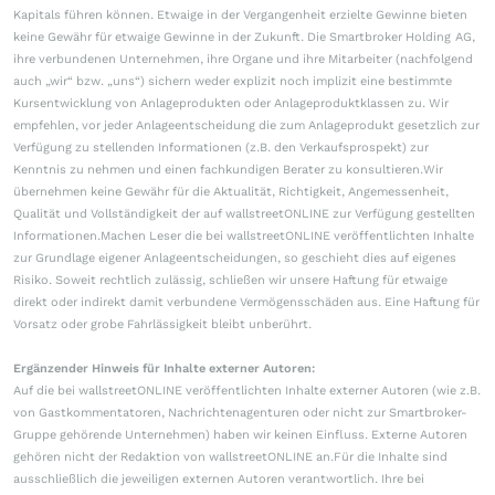
Kapitals führen können. Etwaige in der Vergangenheit erzielte Gewinne bieten
keine Gewähr für etwaige Gewinne in der Zukunft. Die Smartbroker Holding AG,
ihre verbundenen Unternehmen, ihre Organe und ihre Mitarbeiter (nachfolgend
auch „wir“ bzw. „uns“) sichern weder explizit noch implizit eine bestimmte
Kursentwicklung von Anlageprodukten oder Anlageproduktklassen zu. Wir
empfehlen, vor jeder Anlageentscheidung die zum Anlageprodukt gesetzlich zur
Verfügung zu stellenden Informationen (z.B. den Verkaufsprospekt) zur
Kenntnis zu nehmen und einen fachkundigen Berater zu konsultieren.Wir
übernehmen keine Gewähr für die Aktualität, Richtigkeit, Angemessenheit,
Qualität und Vollständigkeit der auf wallstreetONLINE zur Verfügung gestellten
Informationen.Machen Leser die bei wallstreetONLINE veröffentlichten Inhalte
zur Grundlage eigener Anlageentscheidungen, so geschieht dies auf eigenes
Risiko. Soweit rechtlich zulässig, schließen wir unsere Haftung für etwaige
direkt oder indirekt damit verbundene Vermögensschäden aus. Eine Haftung für
Vorsatz oder grobe Fahrlässigkeit bleibt unberührt.
Ergänzender Hinweis für Inhalte externer Autoren:
Auf die bei wallstreetONLINE veröffentlichten Inhalte externer Autoren (wie z.B.
von Gastkommentatoren, Nachrichtenagenturen oder nicht zur Smartbroker-
Gruppe gehörende Unternehmen) haben wir keinen Einfluss. Externe Autoren
gehören nicht der Redaktion von wallstreetONLINE an.Für die Inhalte sind
ausschließlich die jeweiligen externen Autoren verantwortlich. Ihre bei