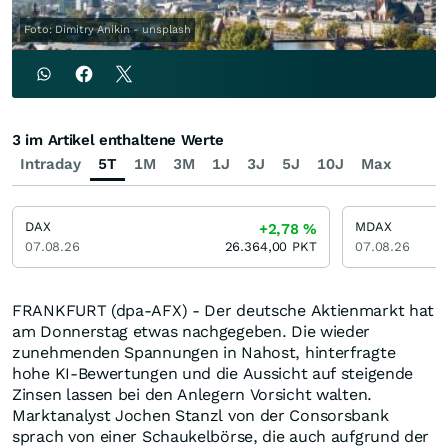
Foto: Dimitry Anikin - unsplash
3 im Artikel enthaltene Werte
Intraday
5T
1M
3M
1J
3J
5J
10J
Max
DAX
MDAX
+2,78
%
07.08.26
26.364,00
PKT
07.08.26
FRANKFURT (dpa-AFX) - Der deutsche Aktienmarkt hat
am Donnerstag etwas nachgegeben. Die wieder
zunehmenden Spannungen in Nahost, hinterfragte
hohe KI-Bewertungen und die Aussicht auf steigende
Zinsen lassen bei den Anlegern Vorsicht walten.
Marktanalyst Jochen Stanzl von der Consorsbank
sprach von einer Schaukelbörse, die auch aufgrund der