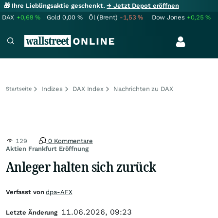
🎁 Ihre Lieblingsaktie geschenkt.
→ Jetzt Depot eröffnen
DAX
+0,69
%
Gold
0,00
%
Öl (Brent)
-1,53
%
Dow Jones
+0,25
%
Indizes
DAX Index
Nachrichten zu DAX
Startseite
129
0 Kommentare
Aktien Frankfurt Eröffnung
Anleger halten sich zurück
Verfasst von
dpa-AFX
11.06.2026, 09:23
Letzte Änderung