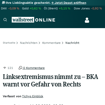
🎁 Ihre Lieblingsaktie geschenkt.
→ Jetzt Depot eröffnen
DAX
-0,09
%
Gold
+0,62
%
Öl (Brent)
+5,15
%
Dow Jones
-0,92
%
Nachrichten
Kommentare
Nachricht
Startseite
121
0 Kommentare
Linksextremismus nimmt zu – BKA
warnt vor Gefahr von Rechts
Verfasst von
Tichys Einblick