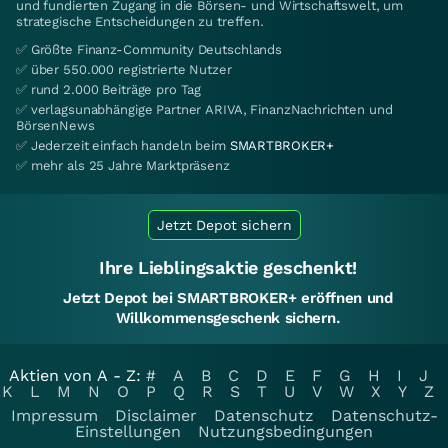
und fundierten Zugang in die Börsen- und Wirtschaftswelt, um
strategische Entscheidungen zu treffen.
✅ Größte Finanz-Community Deutschlands
✅ über 550.000 registrierte Nutzer
✅ rund 2.000 Beiträge pro Tag
✅ verlagsunabhängige Partner ARIVA, FinanzNachrichten und
BörsenNews
✅ Jederzeit einfach handeln beim
SMARTBROKER+
✅ mehr als 25 Jahre Marktpräsenz
Jetzt Depot sichern
Ihre Lieblingsaktie geschenkt!
Jetzt Depot bei SMARTBROKER+ eröffnen und
Willkommensgeschenk sichern.
Aktien von A - Z:
#
A
B
C
D
E
F
G
H
I
J
K
L
M
N
O
P
Q
R
S
T
U
V
W
X
Y
Z
Impressum
Disclaimer
Datenschutz
Datenschutz-
Einstellungen
Nutzungsbedingungen