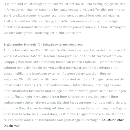
Qualität und Vollständigkeit der auf wallstreetONLINE zur Verfügung gestellten
Informationen.Machen Leser die bei wallstreetONLINE veröffentlichten Inhalte
zur Grundlage eigener Anlageentscheidungen, so geschieht dies auf eigenes
Risiko. Soweit rechtlich zulässig, schließen wir unsere Haftung für etwaige
direkt oder indirekt damit verbundene Vermögensschäden aus. Eine Haftung für
Vorsatz oder grobe Fahrlässigkeit bleibt unberührt.
Ergänzender Hinweis für Inhalte externer Autoren:
Auf die bei wallstreetONLINE veröffentlichten Inhalte externer Autoren (wie z.B.
von Gastkommentatoren, Nachrichtenagenturen oder nicht zur Smartbroker-
Gruppe gehörende Unternehmen) haben wir keinen Einfluss. Externe Autoren
gehören nicht der Redaktion von wallstreetONLINE an.Für die Inhalte sind
ausschließlich die jeweiligen externen Autoren verantwortlich. Ihre bei
wallstreetONLINE veröffentlichten Inhalte sind nicht von Anlageinteressen der
Smartbroker Holding AG, ihrer verbundenen Unternehmen, ihrer Organe oder
ihrer Mitarbeiter bestimmt und spiegeln nicht notwendigerweise die Meinungen
und Auffassungen ihrer Organe oder ihrer Mitarbeiter bzw. der Organe ihrer
verbundenen Unternehmen wider. Sie sind insbesondere nicht als Aufforderung
durch die Smartbroker Holding AG, ihre verbundenen Unternehmen, ihre Organe
oder ihrer Mitarbeiter zu verstehen, bestimmte Anlageprodukte zu kaufen oder
zu verkaufen oder eine bestimmte Anlagestrategie zu verfolgen. (
Ausführlicher
Disclaimer
)