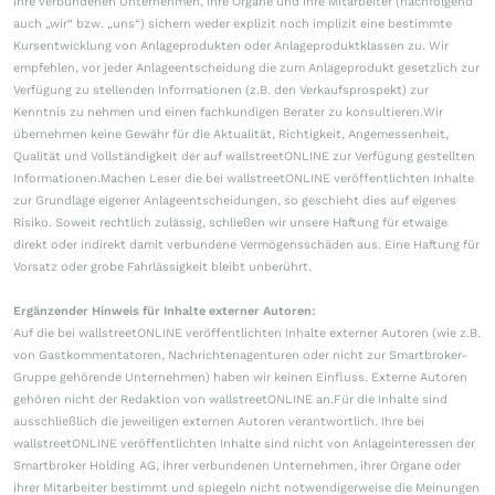
ihre verbundenen Unternehmen, ihre Organe und ihre Mitarbeiter (nachfolgend
auch „wir“ bzw. „uns“) sichern weder explizit noch implizit eine bestimmte
Kursentwicklung von Anlageprodukten oder Anlageproduktklassen zu. Wir
empfehlen, vor jeder Anlageentscheidung die zum Anlageprodukt gesetzlich zur
Verfügung zu stellenden Informationen (z.B. den Verkaufsprospekt) zur
Kenntnis zu nehmen und einen fachkundigen Berater zu konsultieren.Wir
übernehmen keine Gewähr für die Aktualität, Richtigkeit, Angemessenheit,
Qualität und Vollständigkeit der auf wallstreetONLINE zur Verfügung gestellten
Informationen.Machen Leser die bei wallstreetONLINE veröffentlichten Inhalte
zur Grundlage eigener Anlageentscheidungen, so geschieht dies auf eigenes
Risiko. Soweit rechtlich zulässig, schließen wir unsere Haftung für etwaige
direkt oder indirekt damit verbundene Vermögensschäden aus. Eine Haftung für
Vorsatz oder grobe Fahrlässigkeit bleibt unberührt.
Ergänzender Hinweis für Inhalte externer Autoren:
Auf die bei wallstreetONLINE veröffentlichten Inhalte externer Autoren (wie z.B.
von Gastkommentatoren, Nachrichtenagenturen oder nicht zur Smartbroker-
Gruppe gehörende Unternehmen) haben wir keinen Einfluss. Externe Autoren
gehören nicht der Redaktion von wallstreetONLINE an.Für die Inhalte sind
ausschließlich die jeweiligen externen Autoren verantwortlich. Ihre bei
wallstreetONLINE veröffentlichten Inhalte sind nicht von Anlageinteressen der
Smartbroker Holding AG, ihrer verbundenen Unternehmen, ihrer Organe oder
ihrer Mitarbeiter bestimmt und spiegeln nicht notwendigerweise die Meinungen