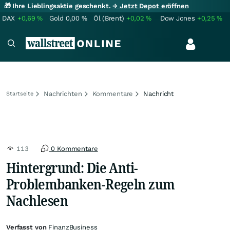
🎁 Ihre Lieblingsaktie geschenkt.
→ Jetzt Depot eröffnen
DAX
+0,69
%
Gold
0,00
%
Öl (Brent)
+0,02
%
Dow Jones
+0,25
%
Nachrichten
Kommentare
Nachricht
Startseite
113
0 Kommentare
Hintergrund: Die Anti-
Problembanken-Regeln zum
Nachlesen
Verfasst von
FinanzBusiness