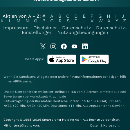
Aktien von A - Z:
#
A
B
C
D
E
F
G
H
I
J
K
L
M
N
O
P
Q
R
S
T
U
V
W
X
Y
Z
Impressum
Disclaimer
Datenschutz
Datenschutz-
Einstellungen
Nutzungsbedingungen
Unsere Apps:
Wenn Sie Kursdaten, Widgets oder andere Finanzinformationen benötigen, hilft
Ihnen
ARIVA
gerne.
Unsere User schätzen wallstreet-online.de: 4.8 von 5 Sternen ermittelt aus 285
Bewertungen bei www.kagels-trading.de
Zeitverzögerung der Kursdaten: Deutsche Börsen +15 Min. NASDAQ +15 Min.
NYSE +20 Min. AMEX +20 Min. Dow Jones +15 Min. Alle Angaben ohne Gewähr.
Copyright © 1998-2026 Smartbroker Holding AG - Alle Rechte vorbehalten.
Mit Unterstützung von:
Daten & Kurse von: