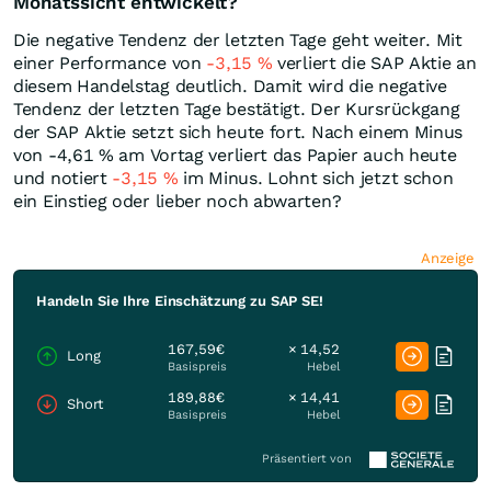
Monatssicht entwickelt?
Die negative Tendenz der letzten Tage geht weiter. Mit
einer Performance von
-3,15
%
verliert die SAP Aktie an
diesem Handelstag deutlich. Damit wird die negative
Tendenz der letzten Tage bestätigt. Der Kursrückgang
der SAP Aktie setzt sich heute fort. Nach einem Minus
von -4,61
%
am Vortag verliert das Papier auch heute
und notiert
-3,15
%
im Minus. Lohnt sich jetzt schon
ein Einstieg oder lieber noch abwarten?
Anzeige
Handeln Sie Ihre Einschätzung zu SAP SE!
167,59€
× 14,52
Long
Basispreis
Hebel
189,88€
× 14,41
Short
Basispreis
Hebel
Präsentiert von