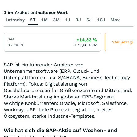
1 im Artikel enthaltener Wert
Intraday
5T
1M
3M
1J
3J
5J
10J
Max
SAP
+14,33
%
SAP jetzt gün
07.08.26
178,66
EUR
SAP ist ein führender Anbieter von
Unternehmenssoftware (ERP, Cloud- und
Datenplattformen, u.a. S/4HANA, Business Technology
Platform). Fokus: Digitalisierung von
Geschäftsprozessen für Großkonzerne und Mittelstand.
Starke Marktstellung im globalen ERP-Segment.
Wichtige Konkurrenten: Oracle, Microsoft, Salesforce,
Workday. USP: tiefe Prozessintegration, breites
Ökosystem, starke Industrie-Templates.
Wie hat sich die SAP-Aktie auf Wochen- und