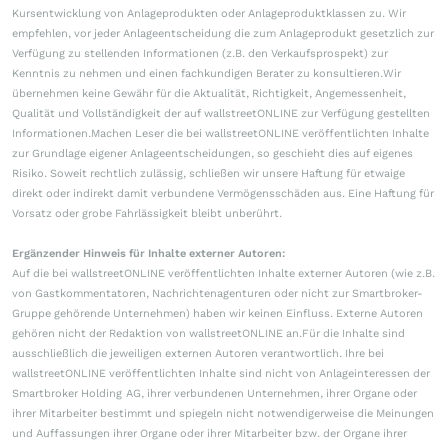
Kursentwicklung von Anlageprodukten oder Anlageproduktklassen zu. Wir
empfehlen, vor jeder Anlageentscheidung die zum Anlageprodukt gesetzlich zur
Verfügung zu stellenden Informationen (z.B. den Verkaufsprospekt) zur
Kenntnis zu nehmen und einen fachkundigen Berater zu konsultieren.Wir
übernehmen keine Gewähr für die Aktualität, Richtigkeit, Angemessenheit,
Qualität und Vollständigkeit der auf wallstreetONLINE zur Verfügung gestellten
Informationen.Machen Leser die bei wallstreetONLINE veröffentlichten Inhalte
zur Grundlage eigener Anlageentscheidungen, so geschieht dies auf eigenes
Risiko. Soweit rechtlich zulässig, schließen wir unsere Haftung für etwaige
direkt oder indirekt damit verbundene Vermögensschäden aus. Eine Haftung für
Vorsatz oder grobe Fahrlässigkeit bleibt unberührt.
Ergänzender Hinweis für Inhalte externer Autoren:
Auf die bei wallstreetONLINE veröffentlichten Inhalte externer Autoren (wie z.B.
von Gastkommentatoren, Nachrichtenagenturen oder nicht zur Smartbroker-
Gruppe gehörende Unternehmen) haben wir keinen Einfluss. Externe Autoren
gehören nicht der Redaktion von wallstreetONLINE an.Für die Inhalte sind
ausschließlich die jeweiligen externen Autoren verantwortlich. Ihre bei
wallstreetONLINE veröffentlichten Inhalte sind nicht von Anlageinteressen der
Smartbroker Holding AG, ihrer verbundenen Unternehmen, ihrer Organe oder
ihrer Mitarbeiter bestimmt und spiegeln nicht notwendigerweise die Meinungen
und Auffassungen ihrer Organe oder ihrer Mitarbeiter bzw. der Organe ihrer