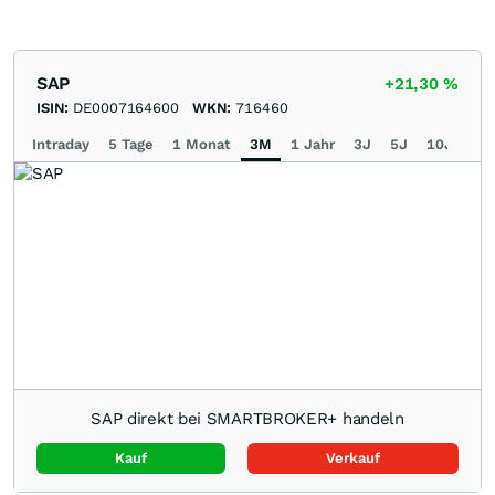
SAP
+21,30
%
ISIN:
DE0007164600
WKN:
716460
Intraday
5 Tage
1 Monat
3M
1 Jahr
3J
5J
10J
Ma
SAP direkt bei SMARTBROKER+ handeln
Kauf
Verkauf