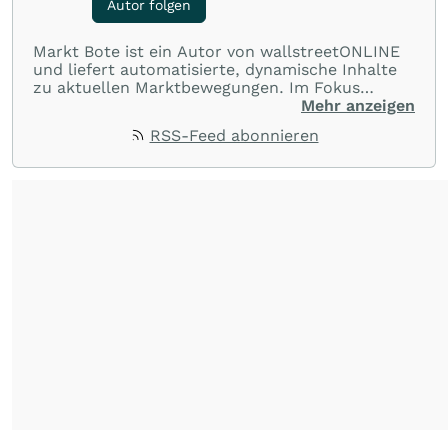
Autor folgen
Markt Bote ist ein Autor von wallstreetONLINE
und liefert automatisierte, dynamische Inhalte
zu aktuellen Marktbewegungen. Im Fokus
stehen Tops und Flops, Branchentrends und
Mehr anzeigen
Impulse aus der Community. Ob Tech-Aktien,
RSS-Feed abonnieren
Rohstoffe oder Krypto – die Beiträge sind kurz,
prägnant und regen zur Diskussion an, sodass
Leser schnell einen Überblick gewinnen und
eigene Marktideen entwickeln können.