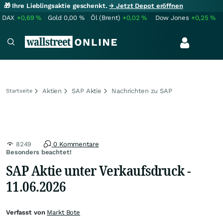
🎁 Ihre Lieblingsaktie geschenkt.
→ Jetzt Depot eröffnen
DAX
+0,69
%
Gold
0,00
%
Öl (Brent)
+0,02
%
Dow Jones
+0,25
%
Aktien
SAP Aktie
Nachrichten zu SAP
Startseite
8249
0 Kommentare
Besonders beachtet!
SAP Aktie unter Verkaufsdruck -
11.06.2026
Verfasst von
Markt Bote