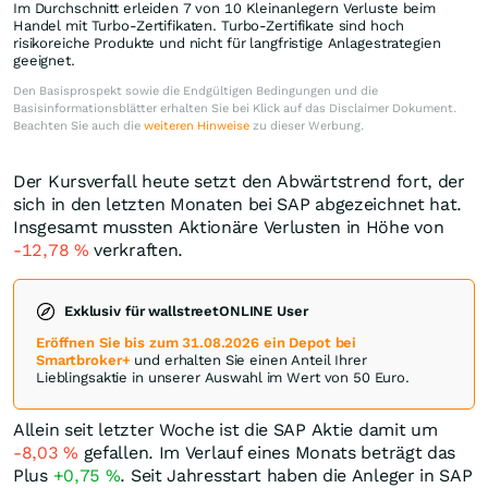
Im Durchschnitt erleiden 7 von 10 Kleinanlegern Verluste beim
Handel mit Turbo-Zertifikaten. Turbo-Zertifikate sind hoch
risikoreiche Produkte und nicht für langfristige Anlagestrategien
geeignet.
Den Basisprospekt sowie die Endgültigen Bedingungen und die
Basisinformationsblätter erhalten Sie bei Klick auf das Disclaimer Dokument.
Beachten Sie auch die
weiteren Hinweise
zu dieser Werbung.
Der Kursverfall heute setzt den Abwärtstrend fort, der
sich in den letzten Monaten bei SAP abgezeichnet hat.
Insgesamt mussten Aktionäre Verlusten in Höhe von
-12,78
%
verkraften.
Exklusiv für wallstreetONLINE User
Eröffnen Sie bis zum 31.08.2026 ein Depot bei
Smartbroker+
und erhalten Sie einen Anteil Ihrer
Lieblingsaktie in unserer Auswahl im Wert von 50 Euro.
Allein seit letzter Woche ist die SAP Aktie damit um
-8,03
%
gefallen. Im Verlauf eines Monats beträgt das
Plus
+0,75
%
. Seit Jahresstart haben die Anleger in SAP