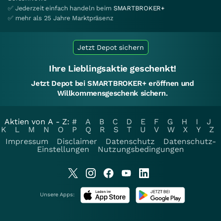
✅ Jederzeit einfach handeln beim
SMARTBROKER+
✅ mehr als 25 Jahre Marktpräsenz
Jetzt Depot sichern
Ihre Lieblingsaktie geschenkt!
Jetzt Depot bei SMARTBROKER+ eröffnen und
Willkommensgeschenk sichern.
Aktien von A - Z:
#
A
B
C
D
E
F
G
H
I
J
K
L
M
N
O
P
Q
R
S
T
U
V
W
X
Y
Z
Impressum
Disclaimer
Datenschutz
Datenschutz-
Einstellungen
Nutzungsbedingungen
Unsere Apps: