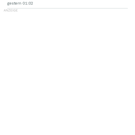
Betriebs von Kupferminen mittels IOWN APN
gestern 01:02