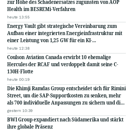
zur Höhe des Schadenersatzes zugunsten von AOP
Health im BESREMi-Verfahren
heute 13:55
Energy Vault gibt strategische Vereinbarung zum
Aufbau einer integrierten Energieinfrastruktur mit
einer Leistung von 1,25 GW für ein KI-
Rechenzentrum eines Hyperscalers bekannt – in
heute 12:38
Zusammenarbeit mit einem führenden EPC...
Coulson Aviation Canada erwirbt 10 ehemalige
Hercules der RCAF und verdoppelt damit seine C-
130H-Flotte
heute 00:19
Die Khimji Ramdas Group entscheidet sich für Rimini
Street, um die SAP-Supportkosten zu senken, mehr
als 700 individuelle Anpassungen zu sichern und die
Einsparungen in Innovationen zu reinvestieren
gestern 10:39
BWI Group expandiert nach Südamerika und stärkt
ihre globale Präsenz