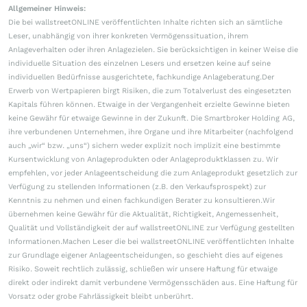
Allgemeiner Hinweis:
Die bei wallstreetONLINE veröffentlichten Inhalte richten sich an sämtliche
Leser, unabhängig von ihrer konkreten Vermögenssituation, ihrem
Anlageverhalten oder ihren Anlagezielen. Sie berücksichtigen in keiner Weise die
individuelle Situation des einzelnen Lesers und ersetzen keine auf seine
individuellen Bedürfnisse ausgerichtete, fachkundige Anlageberatung.Der
Erwerb von Wertpapieren birgt Risiken, die zum Totalverlust des eingesetzten
Kapitals führen können. Etwaige in der Vergangenheit erzielte Gewinne bieten
keine Gewähr für etwaige Gewinne in der Zukunft. Die Smartbroker Holding AG,
ihre verbundenen Unternehmen, ihre Organe und ihre Mitarbeiter (nachfolgend
auch „wir“ bzw. „uns“) sichern weder explizit noch implizit eine bestimmte
Kursentwicklung von Anlageprodukten oder Anlageproduktklassen zu. Wir
empfehlen, vor jeder Anlageentscheidung die zum Anlageprodukt gesetzlich zur
Verfügung zu stellenden Informationen (z.B. den Verkaufsprospekt) zur
Kenntnis zu nehmen und einen fachkundigen Berater zu konsultieren.Wir
übernehmen keine Gewähr für die Aktualität, Richtigkeit, Angemessenheit,
Qualität und Vollständigkeit der auf wallstreetONLINE zur Verfügung gestellten
Informationen.Machen Leser die bei wallstreetONLINE veröffentlichten Inhalte
zur Grundlage eigener Anlageentscheidungen, so geschieht dies auf eigenes
Risiko. Soweit rechtlich zulässig, schließen wir unsere Haftung für etwaige
direkt oder indirekt damit verbundene Vermögensschäden aus. Eine Haftung für
Vorsatz oder grobe Fahrlässigkeit bleibt unberührt.