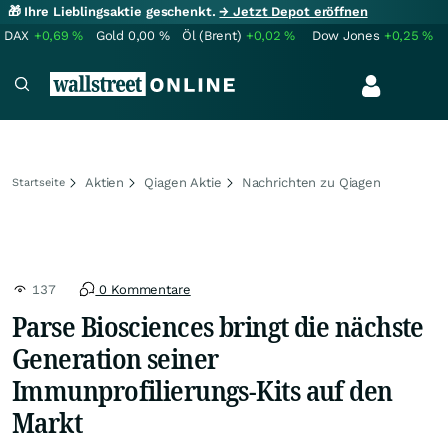
🎁 Ihre Lieblingsaktie geschenkt.
→ Jetzt Depot eröffnen
DAX
+0,69
%
Gold
0,00
%
Öl (Brent)
+0,02
%
Dow Jones
+0,25
%
Aktien
Qiagen Aktie
Nachrichten zu Qiagen
Startseite
137
0 Kommentare
Parse Biosciences bringt die nächste
Generation seiner
Immunprofilierungs-Kits auf den
Markt