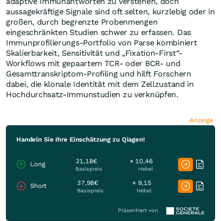
adaptive Immunantworten zu verstehen, doch
aussagekräftige Signale sind oft selten, kurzlebig oder in
großen, durch begrenzte Probenmengen
eingeschränkten Studien schwer zu erfassen. Das
Immunprofilierungs-Portfolio von Parse kombiniert
Skalierbarkeit, Sensitivität und „Fixation-First“-
Workflows mit gepaartem TCR- oder BCR- und
Gesamttranskriptom-Profiling und hilft Forschern
dabei, die klonale Identität mit dem Zellzustand in
Hochdurchsatz-Immunstudien zu verknüpfen.
Anzeige
Handeln Sie Ihre Einschätzung zu Qiagen!
31,18€
× 10,46
Long
Basispreis
Hebel
37,98€
× 9,15
Short
Basispreis
Hebel
Präsentiert von