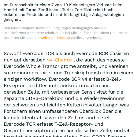
Im Durchschnitt erleiden 7 von 10 Kleinanlegern Verluste beim
Handel mit Turbo-Zertifikaten. Turbo-Zertifikate sind hoch
risikoreiche Produkte und nicht für langfristige Anlagestrategien
geeignet.
Den Basisprospekt sowie die Endgültigen Bedingungen und die
Basisinformationsblätter erhalten Sie bei Klick auf das Disclaimer Dokument.
Beachten Sie auch die
weiteren Hinweise
zu dieser Werbung.
Sowohl Evercode TCR als auch Evercode BCR basieren
nun auf derselben
v4-Chemie
, die auch das neueste
Evercode Whole Transcriptome antreibt, und vereinen
so Immunrepertoire- und Transkriptomstudien in einem
einzigen Workflow. Evercode BCR v4 erfasst B-Zell-
Rezeptor- und Gesamttranskriptomdaten aus
derselben Zelle, mit verbesserter Sensitivität für die
gepaarte CDR3-Detektion und die Wiedergewinnung
der schweren und leichten Ketten in voller Länge, was
Forschern einen umfassenderen Überblick über die
klonale Identität sowie den Zellzustand bietet.
Evercode TCR erfasst T-Zell-Rezeptor- und
Gesamttranskriptomdaten aus derselben Zelle, und v4
bewahrt die empfindliche Alpha-Beta-CDR3-Paarung,