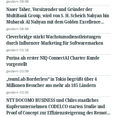
gestern 09:09
Naser Taher, Vorsitzender und Gründer der
MultiBank Group, wird von S. H. Scheich Nahyan bin
Mubarak Al Nahyan mit dem Golden Excellence
Award für herausragende Leistungen in den
gestern 08:58
Bereichen FinTech, digitale Vermögenswerte und
Cleverbridge stärkt Wachstumsdienstleistungen
Blockchain ausgezeichnet
durch Influencer-Marketing für Softwaremarken
gestern 03:18
Purina als erster NIQ ConnectAI Charter-Kunde
vorgestellt
gestern 03:09
„teamLab Borderless“ in Tokio begrüßt über 4
Millionen Besucher aus mehr als 185 Ländern
gestern 03:05
NTT DOCOMO BUSINESS und Chiles staatliches
Kupferunternehmen CODELCO starten Studie und
Proof of Concept zur Effizienzsteigerung des Remote-