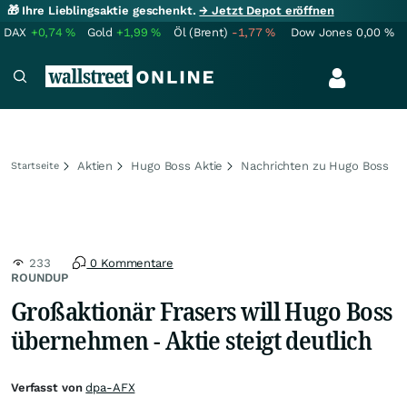
🎁 Ihre Lieblingsaktie geschenkt.
→ Jetzt Depot eröffnen
DAX
+0,74
%
Gold
+1,99
%
Öl (Brent)
-1,77
%
Dow Jones
0,00
%
Aktien
Hugo Boss Aktie
Nachrichten zu Hugo Boss
Startseite
233
0 Kommentare
ROUNDUP
Großaktionär Frasers will Hugo Boss
übernehmen - Aktie steigt deutlich
Verfasst von
dpa-AFX