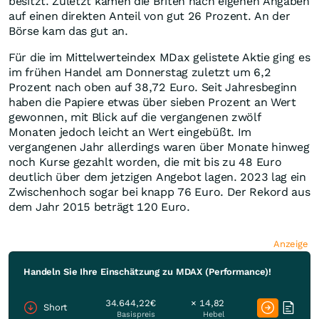
besitzt. Zuletzt kamen die Briten nach eigenen Angaben
auf einen direkten Anteil von gut 26 Prozent. An der
Börse kam das gut an.
Für die im Mittelwerteindex MDax gelistete Aktie ging es
im frühen Handel am Donnerstag zuletzt um 6,2
Prozent nach oben auf 38,72 Euro. Seit Jahresbeginn
haben die Papiere etwas über sieben Prozent an Wert
gewonnen, mit Blick auf die vergangenen zwölf
Monaten jedoch leicht an Wert eingebüßt. Im
vergangenen Jahr allerdings waren über Monate hinweg
noch Kurse gezahlt worden, die mit bis zu 48 Euro
deutlich über dem jetzigen Angebot lagen. 2023 lag ein
Zwischenhoch sogar bei knapp 76 Euro. Der Rekord aus
dem Jahr 2015 beträgt 120 Euro.
Anzeige
Handeln Sie Ihre Einschätzung zu MDAX (Performance)!
34.644,22€
× 14,82
Short
Basispreis
Hebel