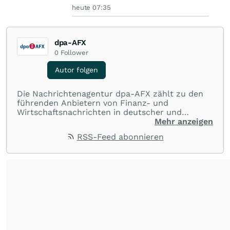
heute 07:35
dpa-AFX
0
Follower
Autor folgen
Die Nachrichtenagentur dpa-AFX zählt zu den
führenden Anbietern von Finanz- und
Wirtschaftsnachrichten in deutscher und
englischer Sprache. Gestützt auf ein
Mehr anzeigen
internationales Agentur-Netzwerk berichtet
RSS-Feed abonnieren
dpa-AFX unabhängig, zuverlässig und schnell
von allen wichtigen Finanzstandorten der Welt.
Die Nutzung der Inhalte in Form eines RSS-
Feeds ist ausschließlich für private und nicht
kommerzielle Internetangebote zulässig. Eine
dauerhafte Archivierung der dpa-AFX-
Nachrichten auf diesen Seiten ist nicht zulässig.
Alle Rechte bleiben vorbehalten. (dpa-AFX)