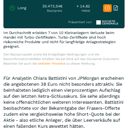
30.473,54€
× 14,62
Long
Basispreis
Hebel
Präsentiert von
Im Durchschnitt erleiden 7 von 10 Kleinanlegern Verluste beim
Handel mit Turbo-Zertifikaten. Turbo-Zertifikate sind hoch
risikoreiche Produkte und nicht für langfristige Anlagestrategien
geeignet.
Den Basisprospekt sowie die Endgültigen Bedingungen und die
Basisinformationsblätter erhalten Sie bei Klick auf das Disclaimer Dokument.
Beachten Sie auch die
weiteren Hinweise
zu dieser Werbung.
Für Analystin Chiara Battistini von JPMorgan erscheinen
die angebotenen 38 Euro nicht besonders attraktiv. Sie
beinhalteten lediglich einen vierprozentigen Aufschlag
auf den letzten Xetra-Schlusskurs. Sie sehe allerdings
keine offensichtlichen weiteren Interessenten. Battistini
beobachtete vor der Bekanntgabe der Frasers-Offerte
zudem eine vergleichsweise hohe Short-Quote bei der
Aktie - also etliche Anleger, die über Leerverkäufe auf
einen fallenden Kurs gewettet hätten.