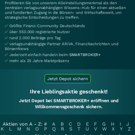
Profitieren Sie von unserem Alleinstellungsmerkmal als den
zentralen verlagsunabhängigen Wissens-Hub für einen aktuellen
und fundierten Zugang in die Börsen- und Wirtschaftswelt, um
strategische Entscheidungen zu treffen.
✅ Größte Finanz-Community Deutschlands
✅ über 550.000 registrierte Nutzer
✅ rund 2.000 Beiträge pro Tag
✅ verlagsunabhängige Partner ARIVA, FinanzNachrichten und
BörsenNews
✅ Jederzeit einfach handeln beim
SMARTBROKER+
✅ mehr als 25 Jahre Marktpräsenz
Jetzt Depot sichern
Ihre Lieblingsaktie geschenkt!
Jetzt Depot bei SMARTBROKER+ eröffnen und
Willkommensgeschenk sichern.
Aktien von A - Z:
#
A
B
C
D
E
F
G
H
I
J
K
L
M
N
O
P
Q
R
S
T
U
V
W
X
Y
Z