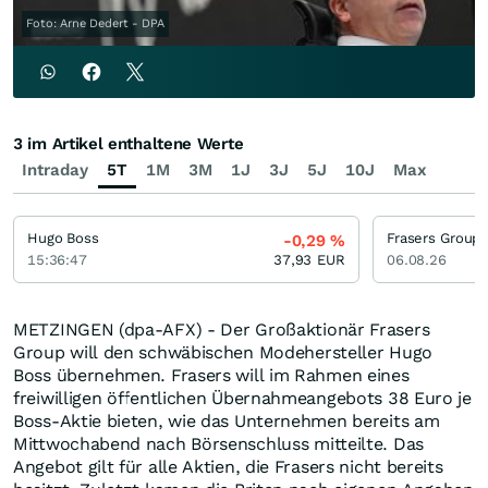
Foto: Arne Dedert - DPA
3 im Artikel enthaltene Werte
Intraday
5T
1M
3M
1J
3J
5J
10J
Max
Hugo Boss
Frasers Group
-0,29
%
15:36:47
37,93
EUR
06.08.26
METZINGEN (dpa-AFX) - Der Großaktionär Frasers
Group will den schwäbischen Modehersteller Hugo
Boss übernehmen. Frasers will im Rahmen eines
freiwilligen öffentlichen Übernahmeangebots 38 Euro je
Boss-Aktie bieten, wie das Unternehmen bereits am
Mittwochabend nach Börsenschluss mitteilte. Das
Angebot gilt für alle Aktien, die Frasers nicht bereits