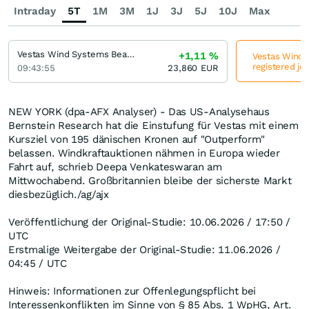
Intraday
5T
1M
3M
1J
3J
5J
10J
Max
Vestas Wind Systems Bearer and/or registered
+1,11
%
Vestas Wind 
registered je
09:43:55
23,860
EUR
NEW YORK (dpa-AFX Analyser) - Das US-Analysehaus
Bernstein Research hat die Einstufung für Vestas mit einem
Kursziel von 195 dänischen Kronen auf "Outperform"
belassen. Windkraftauktionen nähmen in Europa wieder
Fahrt auf, schrieb Deepa Venkateswaran am
Mittwochabend. Großbritannien bleibe der sicherste Markt
diesbezüglich./ag/ajx
Veröffentlichung der Original-Studie: 10.06.2026 / 17:50 /
UTC
Erstmalige Weitergabe der Original-Studie: 11.06.2026 /
04:45 / UTC
Hinweis: Informationen zur Offenlegungspflicht bei
Interessenkonflikten im Sinne von § 85 Abs. 1 WpHG, Art.