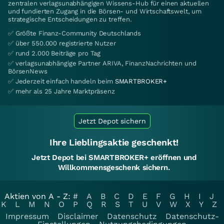
zentralen verlagsunabhängigen Wissens-Hub für einen aktuellen
und fundierten Zugang in die Börsen- und Wirtschaftswelt, um
strategische Entscheidungen zu treffen.
✅ Größte Finanz-Community Deutschlands
✅ über 550.000 registrierte Nutzer
✅ rund 2.000 Beiträge pro Tag
✅ verlagsunabhängige Partner ARIVA, FinanzNachrichten und
BörsenNews
✅ Jederzeit einfach handeln beim
SMARTBROKER+
✅ mehr als 25 Jahre Marktpräsenz
Jetzt Depot sichern
Ihre Lieblingsaktie geschenkt!
Jetzt Depot bei SMARTBROKER+ eröffnen und
Willkommensgeschenk sichern.
Aktien von A - Z:
#
A
B
C
D
E
F
G
H
I
J
K
L
M
N
O
P
Q
R
S
T
U
V
W
X
Y
Z
Impressum
Disclaimer
Datenschutz
Datenschutz-