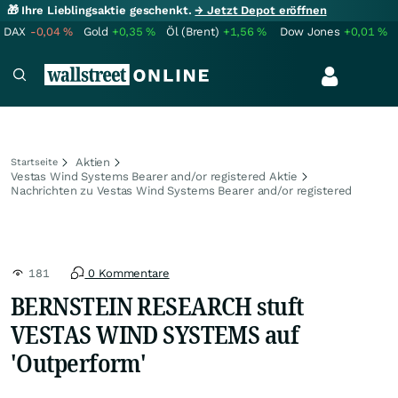
🎁 Ihre Lieblingsaktie geschenkt.
→ Jetzt Depot eröffnen
DAX
-0,04
%
Gold
+0,35
%
Öl (Brent)
+1,56
%
Dow Jones
+0,01
%
Aktien
Startseite
Vestas Wind Systems Bearer and/or registered Aktie
Nachrichten zu Vestas Wind Systems Bearer and/or registered
181
0 Kommentare
BERNSTEIN RESEARCH stuft
VESTAS WIND SYSTEMS auf
'Outperform'