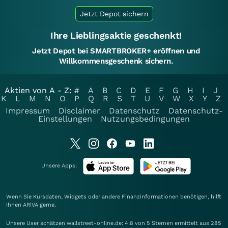
Jetzt Depot sichern
Ihre Lieblingsaktie geschenkt!
Jetzt Depot bei SMARTBROKER+ eröffnen und
Willkommensgeschenk sichern.
Aktien von A - Z:
#
A
B
C
D
E
F
G
H
I
J
K
L
M
N
O
P
Q
R
S
T
U
V
W
X
Y
Z
Impressum
Disclaimer
Datenschutz
Datenschutz-
Einstellungen
Nutzungsbedingungen
Unsere Apps:
Wenn Sie Kursdaten, Widgets oder andere Finanzinformationen benötigen, hilft
Ihnen
ARIVA
gerne.
Unsere User schätzen wallstreet-online.de: 4.8 von 5 Sternen ermittelt aus 285