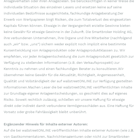
Anlageverhalten oder ihren Anlagezielen. Sie berücksichtigen in keiner Weise die
individuelle Situation des einzelnen Lesers und ersetzen keine auf seine
individuellen Bedürfnisse ausgerichtete, fachkundige Anlageberatung.Der
Erwerb von Wertpapieren birgt Risiken, die zum Totalverlust des eingesetzten
Kapitals führen können. Etwaige in der Vergangenheit erzielte Gewinne bieten
keine Gewähr für etwaige Gewinne in der Zukunft. Die Smartbroker Holding AG,
ihre verbundenen Unternehmen, ihre Organe und ihre Mitarbeiter (nachfolgend
auch „wir“ bzw. „uns“) sichern weder explizit noch implizit eine bestimmte
Kursentwicklung von Anlageprodukten oder Anlageproduktklassen zu. Wir
empfehlen, vor jeder Anlageentscheidung die zum Anlageprodukt gesetzlich zur
Verfügung zu stellenden Informationen (z.B. den Verkaufsprospekt) zur
Kenntnis zu nehmen und einen fachkundigen Berater zu konsultieren.Wir
übernehmen keine Gewähr für die Aktualität, Richtigkeit, Angemessenheit,
Qualität und Vollständigkeit der auf wallstreetONLINE zur Verfügung gestellten
Informationen.Machen Leser die bei wallstreetONLINE veröffentlichten Inhalte
zur Grundlage eigener Anlageentscheidungen, so geschieht dies auf eigenes
Risiko. Soweit rechtlich zulässig, schließen wir unsere Haftung für etwaige
direkt oder indirekt damit verbundene Vermögensschäden aus. Eine Haftung für
Vorsatz oder grobe Fahrlässigkeit bleibt unberührt.
Ergänzender Hinweis für Inhalte externer Autoren:
Auf die bei wallstreetONLINE veröffentlichten Inhalte externer Autoren (wie z.B.
von Gastkommentatoren, Nachrichtenagenturen oder nicht zur Smartbroker-