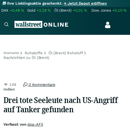
🎁 Ihre Lieblingsaktie geschenkt.
→ Jetzt Depot eröffnen
DAX
+0,48
%
Gold
+2,28
%
Öl (Brent)
+0,01
%
Dow Jones
+0,10
%
Rohstoffe
Öl (Brent) Rohstoff
Startseite
Nachrichten zu Öl (Brent)
149
0 Kommentare
Indien
Drei tote Seeleute nach US-Angriff
auf Tanker gefunden
Verfasst von
dpa-AFX