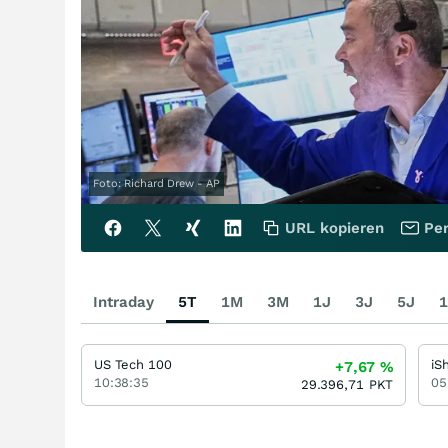
Foto: Richard Drew - AP
URL kopieren
Per
Intraday
5T
1M
3M
1J
3J
5J
1
US Tech 100
+7,67
%
10:38:35
05
29.396,71
PKT