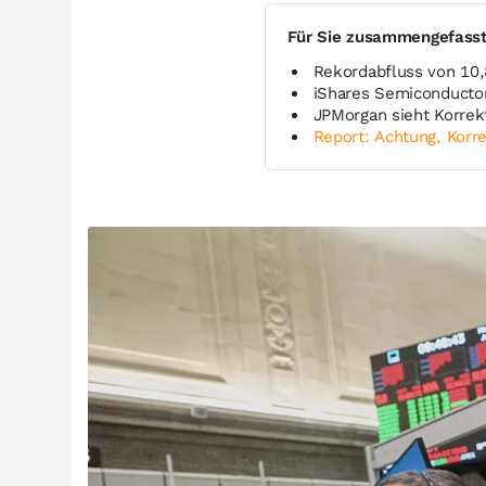
Für Sie zusammengefass
Rekordabfluss von 10
iShares Semiconductor
JPMorgan sieht Korrek
Report: Achtung, Korre