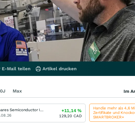
 E-Mail teilen
Artikel drucken
0J
Max
Im Ar
Handle mehr als 4,6 M
iShares Semiconductor Index ETF
+11,14
%
Zertifikate und Knock
.08.26
129,20
CAD
SMARTBROKER+