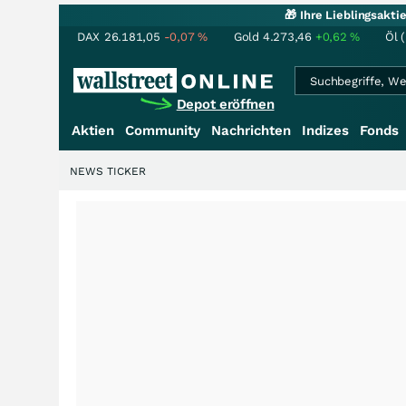
🎁 Ihre Lieblingsakt
DAX
26.181,05
-0,07
%
Gold
4.273,46
+0,62
%
Öl 
Depot eröffnen
Aktien
Community
Nachrichten
Indizes
Fonds
NEWS TICKER