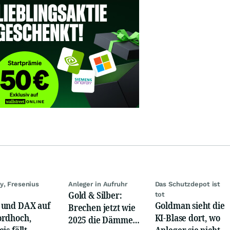
y, Fresenius
Anleger in Aufruhr
Das Schutzdepot ist
Gold & Silber:
tot
und DAX auf
Goldman sieht die
Brechen jetzt wie
rdhoch,
KI-Blase dort, wo
2025 die Dämme?
is fällt
Anleger sie nicht