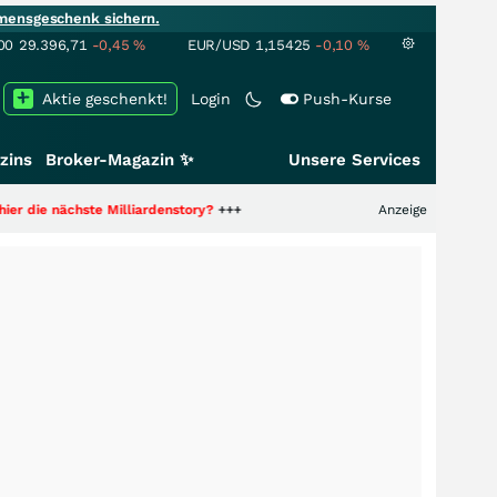
mensgeschenk sichern.
00
29.396,71
-0,45
%
EUR/USD
1,15425
-0,10
%
Aktie geschenkt!
Login
Push-Kurse
zins
Broker-Magazin ✨
Unsere Services
 Milliardenstory?
+++
Anzeige