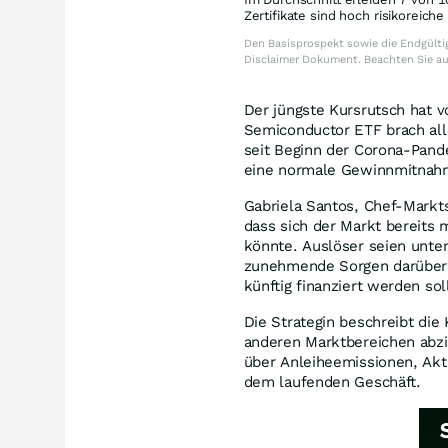
Zertifikate sind hoch risikoreich
Den Basisprospekt sowie die Endgültig
Disclaimer Dokument. Beachten Sie a
Der jüngste Kursrutsch hat v
Semiconductor ETF brach alle
seit Beginn der Corona-Pand
eine normale Gewinnmitnahm
Gabriela Santos, Chef-Markt
dass sich der Markt bereits 
könnte. Auslöser seien unt
zunehmende Sorgen darüber, w
künftig finanziert werden sol
Die Strategin beschreibt die 
anderen Marktbereichen abz
über Anleiheemissionen, Akt
dem laufenden Geschäft.