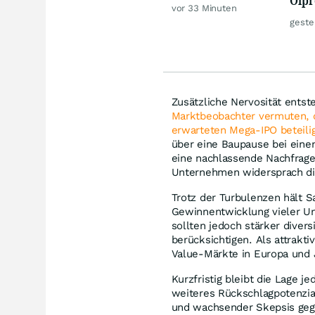
von Rheinmetall,
vor 33 Minuten
weit
Merck
geste
zu
Zusätzliche Nervosität ents
Marktbeobachter vermuten, da
erwarteten Mega-IPO beteili
über eine Baupause bei eine
eine nachlassende Nachfrage 
Unternehmen widersprach die
Trotz der Turbulenzen hält S
Gewinnentwicklung vieler Un
sollten jedoch stärker diver
berücksichtigen. Als attrakt
Value-Märkte in Europa und 
Kurzfristig bleibt die Lage 
weiteres Rückschlagpotenzia
und wachsender Skepsis gege