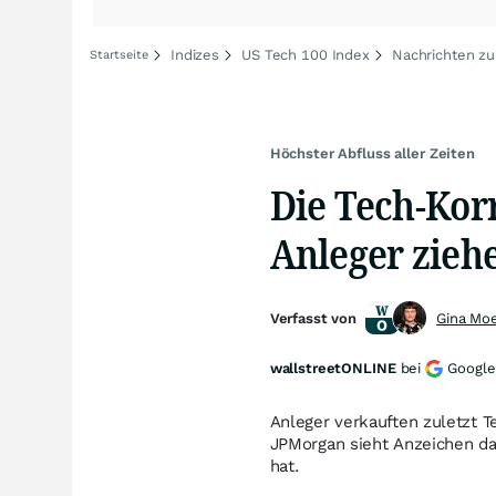
Indizes
US Tech 100 Index
Nachrichten zu
Startseite
Höchster Abfluss aller Zeiten
Die Tech-Kor
Anleger ziehe
Verfasst von
Gina Mo
wallstreetONLINE
bei
Google
Anleger verkauften zuletzt T
JPMorgan sieht Anzeichen da
hat.