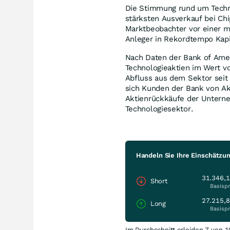
Die Stimmung rund um Techn
stärksten Ausverkauf bei Ch
Marktbeobachter vor einer mö
Anleger in Rekordtempo Kapi
Nach Daten der Bank of Amer
Technologieaktien im Wert v
Abfluss aus dem Sektor seit
sich Kunden der Bank von Ak
Aktienrückkäufe der Unterne
Technologiesektor.
Handeln Sie Ihre Einschätz
31.346,
Short
Basispr
27.215,
Long
Basispr
Im Durchschnitt erleiden 7 von 1