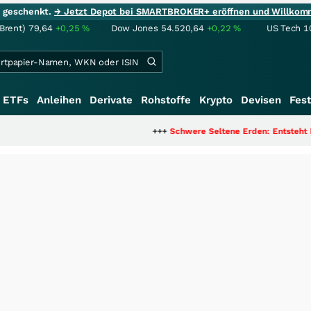
ie geschenkt.
→ Jetzt Depot bei SMARTBROKER+ eröffnen und Willkom
(Brent)
79,64
+0,25
%
Dow Jones
54.520,64
+0,22
%
US Tech 1
ETFs
Anleihen
Derivate
Rohstoffe
Krypto
Devisen
Fest
+++
Schwere Seltene Erden: Entsteht hier die nächste