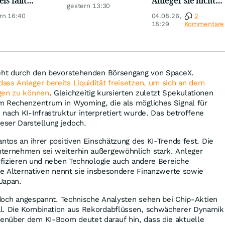
Minenaktien vor
gestern 13:30
er, Gold legt
suchen
Kursexplosion
rn 16:40
04.08.26,
2
18:29
Kommentare
teht durch den bevorstehenden Börsengang von SpaceX.
ss Anleger bereits Liquidität freisetzen, um sich an dem
gen zu können
. Gleichzeitig kursierten zuletzt Spekulationen
m Rechenzentrum in Wyoming, die als mögliches Signal für
nach KI-Infrastruktur interpretiert wurde. Das betroffene
ser Darstellung jedoch.
antos an ihrer positiven Einschätzung des KI-Trends fest. Die
ternehmen sei weiterhin außergewöhnlich stark. Anleger
sifizieren und neben Technologie auch andere Bereiche
ive Alternativen nennt sie insbesondere Finanzwerte sowie
Japan.
jedoch angespannt. Technische Analysten sehen bei Chip-Aktien
l. Die Kombination aus Rekordabflüssen, schwächerer Dynamik
nüber dem KI-Boom deutet darauf hin, dass die aktuelle