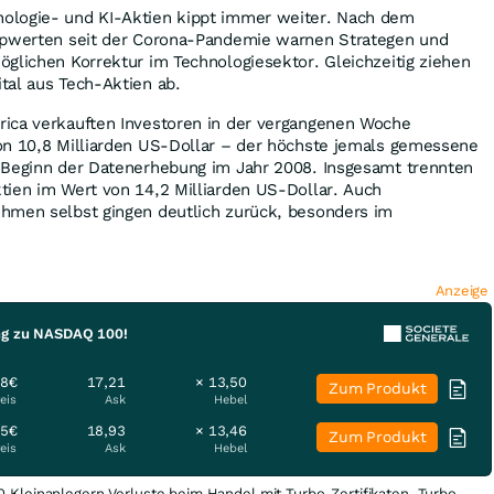
ologie- und KI-Aktien kippt immer weiter. Nach dem
ipwerten seit der Corona-Pandemie warnen Strategen und
glichen Korrektur im Technologiesektor. Gleichzeitig ziehen
tal aus Tech-Aktien ab.
ica verkauften Investoren in der vergangenen Woche
on 10,8 Milliarden US-Dollar – der höchste jemals gemessene
 Beginn der Datenerhebung im Jahr 2008. Insgesamt trennten
tien im Wert von 14,2 Milliarden US-Dollar. Auch
hmen selbst gingen deutlich zurück, besonders im
Anzeige
ung zu NASDAQ 100!
18€
17,21
× 13,50
Zum Produkt
eis
Ask
Hebel
85€
18,93
× 13,46
Zum Produkt
eis
Ask
Hebel
0 Kleinanlegern Verluste beim Handel mit Turbo-Zertifikaten. Turbo-