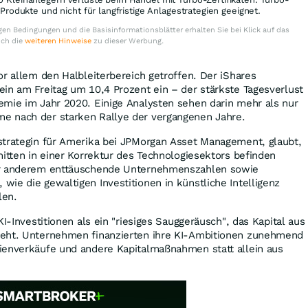
e Produkte und nicht für langfristige Anlagestrategien geeignet.
en Bedingungen und die Basisinformationsblätter erhalten Sie bei Klick auf das
uch die
weiteren Hinweise
zu dieser Werbung.
or allem den Halbleiterbereich getroffen. Der iShares
in am Freitag um 10,4 Prozent ein – der stärkste Tagesverlust
emie im Jahr 2020. Einige Analysten sehen darin mehr als nur
e nach der starken Rallye der vergangenen Jahre.
strategin für Amerika bei JPMorgan Asset Management, glaubt,
mitten in einer Korrektur des Technologiesektors befinden
er anderem enttäuschende Unternehmenszahlen sowie
ie die gewaltigen Investitionen in künstliche Intelligenz
len.
KI-Investitionen als ein "riesiges Sauggeräusch", das Kapital aus
ieht. Unternehmen finanzierten ihre KI-Ambitionen zunehmend
ienverkäufe und andere Kapitalmaßnahmen statt allein aus