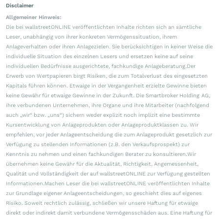
Disclaimer
Allgemeiner Hinweis:
Die bei wallstreetONLINE veröffentlichten Inhalte richten sich an sämtliche
Leser, unabhängig von ihrer konkreten Vermögenssituation, ihrem
Anlageverhalten oder ihren Anlagezielen. Sie berücksichtigen in keiner Weise die
individuelle Situation des einzelnen Lesers und ersetzen keine auf seine
individuellen Bedürfnisse ausgerichtete, fachkundige Anlageberatung.Der
Erwerb von Wertpapieren birgt Risiken, die zum Totalverlust des eingesetzten
Kapitals führen können. Etwaige in der Vergangenheit erzielte Gewinne bieten
keine Gewähr für etwaige Gewinne in der Zukunft. Die Smartbroker Holding AG,
ihre verbundenen Unternehmen, ihre Organe und ihre Mitarbeiter (nachfolgend
auch „wir“ bzw. „uns“) sichern weder explizit noch implizit eine bestimmte
Kursentwicklung von Anlageprodukten oder Anlageproduktklassen zu. Wir
empfehlen, vor jeder Anlageentscheidung die zum Anlageprodukt gesetzlich zur
Verfügung zu stellenden Informationen (z.B. den Verkaufsprospekt) zur
Kenntnis zu nehmen und einen fachkundigen Berater zu konsultieren.Wir
übernehmen keine Gewähr für die Aktualität, Richtigkeit, Angemessenheit,
Qualität und Vollständigkeit der auf wallstreetONLINE zur Verfügung gestellten
Informationen.Machen Leser die bei wallstreetONLINE veröffentlichten Inhalte
zur Grundlage eigener Anlageentscheidungen, so geschieht dies auf eigenes
Risiko. Soweit rechtlich zulässig, schließen wir unsere Haftung für etwaige
direkt oder indirekt damit verbundene Vermögensschäden aus. Eine Haftung für