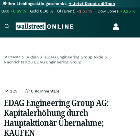
🎁 Ihre Lieblingsaktie geschenkt.
→ Jetzt Depot eröffnen
DAX
+0,69
%
Gold
0,00
%
Öl (Brent)
-1,53
%
Dow Jones
+0,25
%
Aktien
EDAG Engineering Group Aktie
Startseite
Nachrichten zu EDAG Engineering Group
129
0 Kommentare
EDAG Engineering Group AG:
Kapitalerhöhung durch
Hauptaktionär Übernahme;
KAUFEN