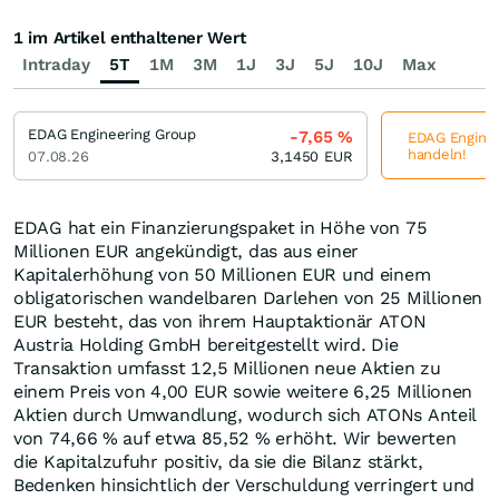
1 im Artikel enthaltener Wert
Intraday
5T
1M
3M
1J
3J
5J
10J
Max
EDAG Engineering Group
-7,65
%
EDAG Engineer
handeln!
07.08.26
3,1450
EUR
EDAG hat ein Finanzierungspaket in Höhe von 75
Millionen EUR angekündigt, das aus einer
Kapitalerhöhung von 50 Millionen EUR und einem
obligatorischen wandelbaren Darlehen von 25 Millionen
EUR besteht, das von ihrem Hauptaktionär ATON
Austria Holding GmbH bereitgestellt wird. Die
Transaktion umfasst 12,5 Millionen neue Aktien zu
einem Preis von 4,00 EUR sowie weitere 6,25 Millionen
Aktien durch Umwandlung, wodurch sich ATONs Anteil
von 74,66 % auf etwa 85,52 % erhöht. Wir bewerten
die Kapitalzufuhr positiv, da sie die Bilanz stärkt,
Bedenken hinsichtlich der Verschuldung verringert und