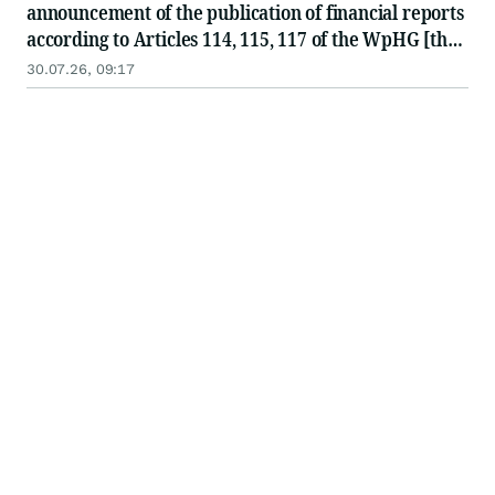
announcement of the publication of financial reports
according to Articles 114, 115, 117 of the WpHG [the
German Securities Act]
30.07.26, 09:17