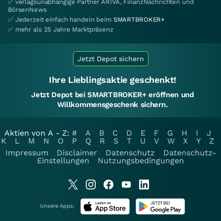
✅ verlagsunabhängige Partner ARIVA, FinanzNachrichten und
BörsenNews
✅ Jederzeit einfach handeln beim
SMARTBROKER+
✅ mehr als 25 Jahre Marktpräsenz
Jetzt Depot sichern
Ihre Lieblingsaktie geschenkt!
Jetzt Depot bei SMARTBROKER+ eröffnen und
Willkommensgeschenk sichern.
Aktien von A - Z:
#
A
B
C
D
E
F
G
H
I
J
K
L
M
N
O
P
Q
R
S
T
U
V
W
X
Y
Z
Impressum
Disclaimer
Datenschutz
Datenschutz-
Einstellungen
Nutzungsbedingungen
Unsere Apps: