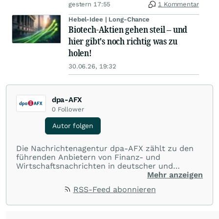
gestern 17:55
1 Kommentar
Hebel-Idee | Long-Chance
Biotech-Aktien gehen steil – und
hier gibt's noch richtig was zu
holen!
30.06.26, 19:32
dpa-AFX
0
Follower
Autor folgen
Die Nachrichtenagentur dpa-AFX zählt zu den
führenden Anbietern von Finanz- und
Wirtschaftsnachrichten in deutscher und
englischer Sprache. Gestützt auf ein
Mehr anzeigen
internationales Agentur-Netzwerk berichtet
RSS-Feed abonnieren
dpa-AFX unabhängig, zuverlässig und schnell
von allen wichtigen Finanzstandorten der Welt.
Die Nutzung der Inhalte in Form eines RSS-