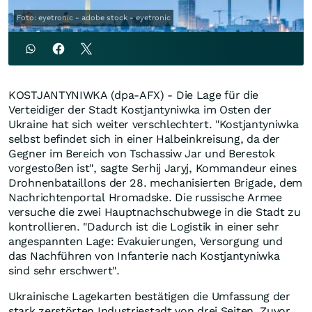
Foto: eyetronic - adobe stock - eyetronic
KOSTJANTYNIWKA (dpa-AFX) - Die Lage für die
Verteidiger der Stadt Kostjantyniwka im Osten der
Ukraine hat sich weiter verschlechtert. "Kostjantyniwka
selbst befindet sich in einer Halbeinkreisung, da der
Gegner im Bereich von Tschassiw Jar und Berestok
vorgestoßen ist", sagte Serhij Jaryj, Kommandeur eines
Drohnenbataillons der 28. mechanisierten Brigade, dem
Nachrichtenportal Hromadske. Die russische Armee
versuche die zwei Hauptnachschubwege in die Stadt zu
kontrollieren. "Dadurch ist die Logistik in einer sehr
angespannten Lage: Evakuierungen, Versorgung und
das Nachführen von Infanterie nach Kostjantyniwka
sind sehr erschwert".
Ukrainische Lagekarten bestätigen die Umfassung der
stark zerstörten Industriestadt von drei Seiten. Zuvor