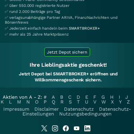
✅ über 550.000 registrierte Nutzer
✅ rund 2.000 Beiträge pro Tag
✅ verlagsunabhängige Partner ARIVA, FinanzNachrichten und
BörsenNews
✅ Jederzeit einfach handeln beim
SMARTBROKER+
✅ mehr als 25 Jahre Marktpräsenz
Jetzt Depot sichern
Ihre Lieblingsaktie geschenkt!
Jetzt Depot bei SMARTBROKER+ eröffnen und
Willkommensgeschenk sichern.
Aktien von A - Z:
#
A
B
C
D
E
F
G
H
I
J
K
L
M
N
O
P
Q
R
S
T
U
V
W
X
Y
Z
Impressum
Disclaimer
Datenschutz
Datenschutz-
Einstellungen
Nutzungsbedingungen