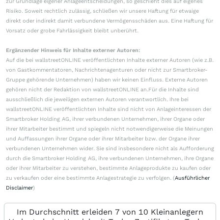
zur Grundlage eigener Anlageentscheidungen, so geschieht dies auf eigenes
Risiko. Soweit rechtlich zulässig, schließen wir unsere Haftung für etwaige
direkt oder indirekt damit verbundene Vermögensschäden aus. Eine Haftung für
Vorsatz oder grobe Fahrlässigkeit bleibt unberührt.
Ergänzender Hinweis für Inhalte externer Autoren:
Auf die bei wallstreetONLINE veröffentlichten Inhalte externer Autoren (wie z.B.
von Gastkommentatoren, Nachrichtenagenturen oder nicht zur Smartbroker-
Gruppe gehörende Unternehmen) haben wir keinen Einfluss. Externe Autoren
gehören nicht der Redaktion von wallstreetONLINE an.Für die Inhalte sind
ausschließlich die jeweiligen externen Autoren verantwortlich. Ihre bei
wallstreetONLINE veröffentlichten Inhalte sind nicht von Anlageinteressen der
Smartbroker Holding AG, ihrer verbundenen Unternehmen, ihrer Organe oder
ihrer Mitarbeiter bestimmt und spiegeln nicht notwendigerweise die Meinungen
und Auffassungen ihrer Organe oder ihrer Mitarbeiter bzw. der Organe ihrer
verbundenen Unternehmen wider. Sie sind insbesondere nicht als Aufforderung
durch die Smartbroker Holding AG, ihre verbundenen Unternehmen, ihre Organe
oder ihrer Mitarbeiter zu verstehen, bestimmte Anlageprodukte zu kaufen oder
zu verkaufen oder eine bestimmte Anlagestrategie zu verfolgen. (
Ausführlicher
Disclaimer
)
Im Durchschnitt erleiden 7 von 10 Kleinanlegern