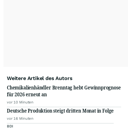
Feeds ist ausschließlich für private und nicht
kommerzielle Internetangebote zulässig. Eine
dauerhafte Archivierung der dpa-AFX-
Nachrichten auf diesen Seiten ist nicht zulässig.
Alle Rechte bleiben vorbehalten. (dpa-AFX)
Weitere Artikel des Autors
Chemikalienhändler Brenntag hebt Gewinnprognose
für 2026 erneut an
vor 10 Minuten
Deutsche Produktion steigt dritten Monat in Folge
vor 16 Minuten
BDI