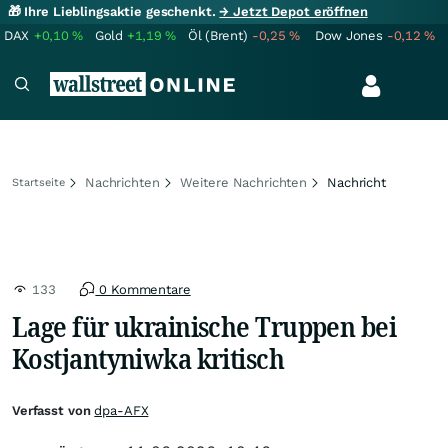
🎁 Ihre Lieblingsaktie geschenkt.
→ Jetzt Depot eröffnen
DAX
+0,10
%
Gold
+1,19
%
Öl (Brent)
-0,25
%
Dow Jones
-0,12
%
Nachrichten
Weitere Nachrichten
Nachricht
Startseite
133
0 Kommentare
Lage für ukrainische Truppen bei
Kostjantyniwka kritisch
Verfasst von
dpa-AFX