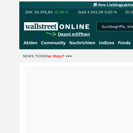
🎁 Ihre Lieblingsakt
DAX
26.355,84
+0,69
%
Gold
4.342,26
0,00
%
Öl (
Depot eröffnen
Aktien
Community
Nachrichten
Indizes
Fonds
e Hälfte der Story?
NEWS TICKER
+++