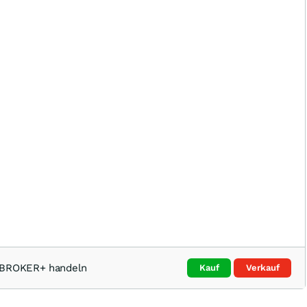
TBROKER+ handeln
Kauf
Verkauf