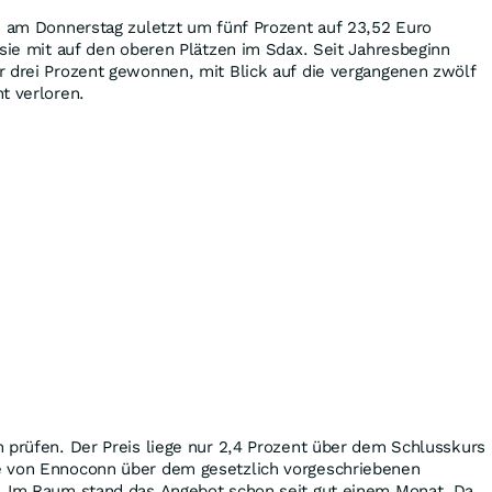
s am Donnerstag zuletzt um fünf Prozent auf 23,52 Euro
 sie mit auf den oberen Plätzen im Sdax. Seit Jahresbeginn
r drei Prozent gewonnen, mit Blick auf die vergangenen zwölf
t verloren.
 prüfen. Der Preis liege nur 2,4 Prozent über dem Schlusskurs
e von Ennoconn über dem gesetzlich vorgeschriebenen
. Im Raum stand das Angebot schon seit gut einem Monat. Da