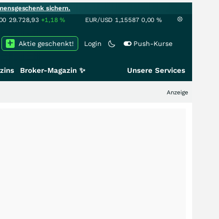
mensgeschenk sichern.
00
29.728,93
+1,18
%
EUR/USD
1,15587
0,00
%
Aktie geschenkt!
Login
Push-Kurse
zins
Broker-Magazin ✨
Unsere Services
Anzeige