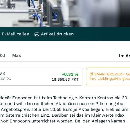
 E-Mail teilen
Artikel drucken
0J
Max
Im Ar
DAX
+0,31
%
🎁 SMARTBROKER+ Akt
Ihre Lieblingsaktie ge
.08.26
18.659,63
PKT
tionär Ennoconn hat beim Technologie-Konzern Kontron die 30-
en und will den restlichen Aktionären nun ein Pflichtangebot
ngebotspreis solle bei 23,50 Euro je Aktie liegen, hieß es am
m österreichischen Linz. Darüber sei das im Kleinwerteindex
 von Ennoconn unterrichtet worden. Bei den Anlegern kamen