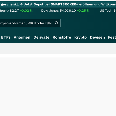
ie geschenkt.
→ Jetzt Depot bei SMARTBROKER+ eröffnen und Willkom
Brent)
82,27
+0,02
%
Dow Jones
54.036,10
+0,25
%
US Tech 1
ETFs
Anleihen
Derivate
Rohstoffe
Krypto
Devisen
Fest