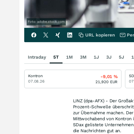
Foto: adobe.stock.com
URL kopieren
Per
Intraday
5T
1M
3M
1J
3J
5J
1
Kontron
S
-9,01
%
07.08.26
07
21,920
EUR
LINZ (dpa-AFX) - Der Großak
Prozent-Schwelle überschritt
zur Übernahme machen. Der A
Mittwochabend von Kontron i
SDax gelistete Unternehmen
die Nachrichten gut an.