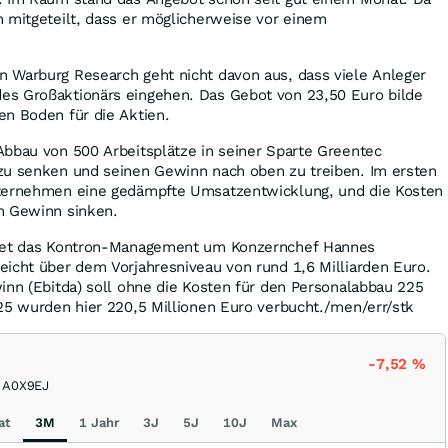
 mitgeteilt, dass er möglicherweise vor einem
 Warburg Research geht nicht davon aus, dass viele Anleger
s Großaktionärs eingehen. Das Gebot von 23,50 Euro bilde
en Boden für die Aktien.
Abbau von 500 Arbeitsplätze in seiner Sparte Greentec
zu senken und seinen Gewinn nach oben zu treiben. Im ersten
nternehmen eine gedämpfte Umsatzentwicklung, und die Kosten
n Gewinn sinken.
rtet das Kontron-Management um Konzernchef Hannes
icht über dem Vorjahresniveau von rund 1,6 Milliarden Euro.
inn (Ebitda) soll ohne die Kosten für den Personalabbau 225
25 wurden hier 220,5 Millionen Euro verbucht./men/err/stk
-7,52
%
A0X9EJ
at
3M
1 Jahr
3J
5J
10J
Max