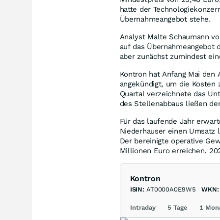
hatte der Technologiekonzern
Übernahmeangebot stehe.
Analyst Malte Schaumann von
auf das Übernahmeangebot de
aber zunächst zumindest ein
Kontron hat Anfang Mai den 
angekündigt, um die Kosten 
Quartal verzeichnete das U
des Stellenabbaus ließen de
Für das laufende Jahr erwa
Niederhauser einen Umsatz le
Der bereinigte operative Gew
Millionen Euro erreichen. 20
Kontron
ISIN:
AT0000A0E9W5
WKN:
Intraday
5 Tage
1 Mon