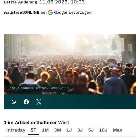
11.06.2026, 10:03
Letzte Änderung
wallstreetONLINE
bei
Google bevorzugen.
Foto: Alexander Ozerov - 325092112
1 im Artikel enthaltener Wert
Intraday
5T
1M
3M
1J
3J
5J
10J
Max