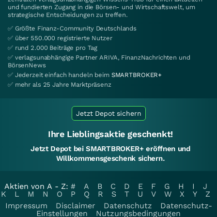
und fundierten Zugang in die Börsen- und Wirtschaftswelt, um
strategische Entscheidungen zu treffen.
✅ Größte Finanz-Community Deutschlands
✅ über 550.000 registrierte Nutzer
✅ rund 2.000 Beiträge pro Tag
✅ verlagsunabhängige Partner ARIVA, FinanzNachrichten und
BörsenNews
✅ Jederzeit einfach handeln beim
SMARTBROKER+
✅ mehr als 25 Jahre Marktpräsenz
Jetzt Depot sichern
Ihre Lieblingsaktie geschenkt!
Jetzt Depot bei SMARTBROKER+ eröffnen und
Willkommensgeschenk sichern.
Aktien von A - Z:
#
A
B
C
D
E
F
G
H
I
J
K
L
M
N
O
P
Q
R
S
T
U
V
W
X
Y
Z
Impressum
Disclaimer
Datenschutz
Datenschutz-
Einstellungen
Nutzungsbedingungen