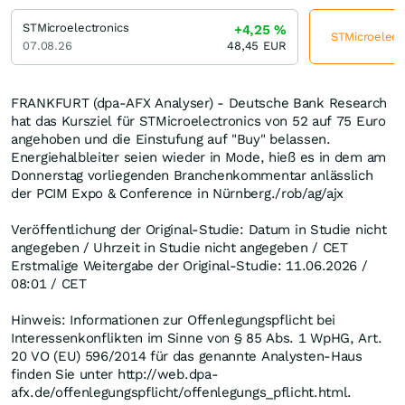
STMicroelectronics
+4,25
%
STMicroelectr
07.08.26
48,45
EUR
FRANKFURT (dpa-AFX Analyser) - Deutsche Bank Research
hat das Kursziel für STMicroelectronics von 52 auf 75 Euro
angehoben und die Einstufung auf "Buy" belassen.
Energiehalbleiter seien wieder in Mode, hieß es in dem am
Donnerstag vorliegenden Branchenkommentar anlässlich
der PCIM Expo & Conference in Nürnberg./rob/ag/ajx
Veröffentlichung der Original-Studie: Datum in Studie nicht
angegeben / Uhrzeit in Studie nicht angegeben / CET
Erstmalige Weitergabe der Original-Studie: 11.06.2026 /
08:01 / CET
Hinweis: Informationen zur Offenlegungspflicht bei
Interessenkonflikten im Sinne von § 85 Abs. 1 WpHG, Art.
20 VO (EU) 596/2014 für das genannte Analysten-Haus
finden Sie unter http://web.dpa-
afx.de/offenlegungspflicht/offenlegungs_pflicht.html.