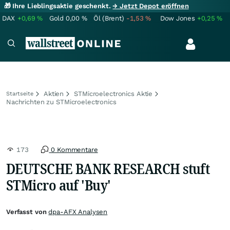
🎁 Ihre Lieblingsaktie geschenkt.
→ Jetzt Depot eröffnen
DAX
+0,69
%
Gold
0,00
%
Öl (Brent)
-1,53
%
Dow Jones
+0,25
%
Aktien
STMicroelectronics Aktie
Startseite
Nachrichten zu STMicroelectronics
173
0 Kommentare
DEUTSCHE BANK RESEARCH stuft
STMicro auf 'Buy'
Verfasst von
dpa-AFX Analysen