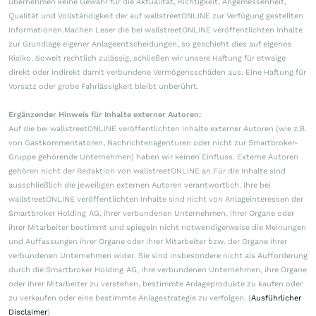
übernehmen keine Gewähr für die Aktualität, Richtigkeit, Angemessenheit,
Qualität und Vollständigkeit der auf wallstreetONLINE zur Verfügung gestellten
Informationen.Machen Leser die bei wallstreetONLINE veröffentlichten Inhalte
zur Grundlage eigener Anlageentscheidungen, so geschieht dies auf eigenes
Risiko. Soweit rechtlich zulässig, schließen wir unsere Haftung für etwaige
direkt oder indirekt damit verbundene Vermögensschäden aus. Eine Haftung für
Vorsatz oder grobe Fahrlässigkeit bleibt unberührt.
Ergänzender Hinweis für Inhalte externer Autoren:
Auf die bei wallstreetONLINE veröffentlichten Inhalte externer Autoren (wie z.B.
von Gastkommentatoren, Nachrichtenagenturen oder nicht zur Smartbroker-
Gruppe gehörende Unternehmen) haben wir keinen Einfluss. Externe Autoren
gehören nicht der Redaktion von wallstreetONLINE an.Für die Inhalte sind
ausschließlich die jeweiligen externen Autoren verantwortlich. Ihre bei
wallstreetONLINE veröffentlichten Inhalte sind nicht von Anlageinteressen der
Smartbroker Holding AG, ihrer verbundenen Unternehmen, ihrer Organe oder
ihrer Mitarbeiter bestimmt und spiegeln nicht notwendigerweise die Meinungen
und Auffassungen ihrer Organe oder ihrer Mitarbeiter bzw. der Organe ihrer
verbundenen Unternehmen wider. Sie sind insbesondere nicht als Aufforderung
durch die Smartbroker Holding AG, ihre verbundenen Unternehmen, ihre Organe
oder ihrer Mitarbeiter zu verstehen, bestimmte Anlageprodukte zu kaufen oder
zu verkaufen oder eine bestimmte Anlagestrategie zu verfolgen. (
Ausführlicher
Disclaimer
)