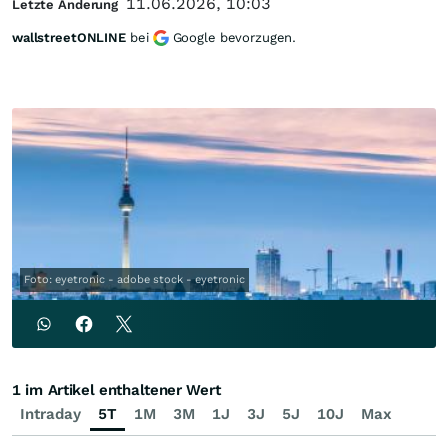
11.06.2026, 10:03
Letzte Änderung
wallstreetONLINE
bei
Google bevorzugen.
Foto: eyetronic - adobe stock - eyetronic
1 im Artikel enthaltener Wert
Intraday
5T
1M
3M
1J
3J
5J
10J
Max