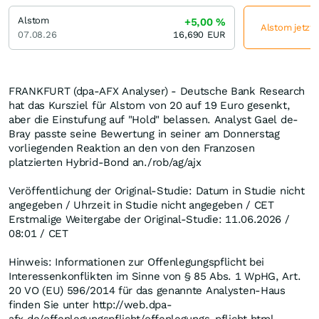
Alstom
+5,00
%
Alstom jetzt 
07.08.26
16,690
EUR
FRANKFURT (dpa-AFX Analyser) - Deutsche Bank Research
hat das Kursziel für Alstom von 20 auf 19 Euro gesenkt,
aber die Einstufung auf "Hold" belassen. Analyst Gael de-
Bray passte seine Bewertung in seiner am Donnerstag
vorliegenden Reaktion an den von den Franzosen
platzierten Hybrid-Bond an./rob/ag/ajx
Veröffentlichung der Original-Studie: Datum in Studie nicht
angegeben / Uhrzeit in Studie nicht angegeben / CET
Erstmalige Weitergabe der Original-Studie: 11.06.2026 /
08:01 / CET
Hinweis: Informationen zur Offenlegungspflicht bei
Interessenkonflikten im Sinne von § 85 Abs. 1 WpHG, Art.
20 VO (EU) 596/2014 für das genannte Analysten-Haus
finden Sie unter http://web.dpa-