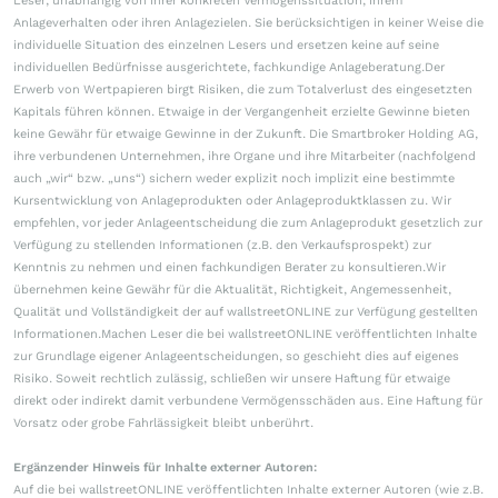
Leser, unabhängig von ihrer konkreten Vermögenssituation, ihrem
Anlageverhalten oder ihren Anlagezielen. Sie berücksichtigen in keiner Weise die
individuelle Situation des einzelnen Lesers und ersetzen keine auf seine
individuellen Bedürfnisse ausgerichtete, fachkundige Anlageberatung.Der
Erwerb von Wertpapieren birgt Risiken, die zum Totalverlust des eingesetzten
Kapitals führen können. Etwaige in der Vergangenheit erzielte Gewinne bieten
keine Gewähr für etwaige Gewinne in der Zukunft. Die Smartbroker Holding AG,
ihre verbundenen Unternehmen, ihre Organe und ihre Mitarbeiter (nachfolgend
auch „wir“ bzw. „uns“) sichern weder explizit noch implizit eine bestimmte
Kursentwicklung von Anlageprodukten oder Anlageproduktklassen zu. Wir
empfehlen, vor jeder Anlageentscheidung die zum Anlageprodukt gesetzlich zur
Verfügung zu stellenden Informationen (z.B. den Verkaufsprospekt) zur
Kenntnis zu nehmen und einen fachkundigen Berater zu konsultieren.Wir
übernehmen keine Gewähr für die Aktualität, Richtigkeit, Angemessenheit,
Qualität und Vollständigkeit der auf wallstreetONLINE zur Verfügung gestellten
Informationen.Machen Leser die bei wallstreetONLINE veröffentlichten Inhalte
zur Grundlage eigener Anlageentscheidungen, so geschieht dies auf eigenes
Risiko. Soweit rechtlich zulässig, schließen wir unsere Haftung für etwaige
direkt oder indirekt damit verbundene Vermögensschäden aus. Eine Haftung für
Vorsatz oder grobe Fahrlässigkeit bleibt unberührt.
Ergänzender Hinweis für Inhalte externer Autoren:
Auf die bei wallstreetONLINE veröffentlichten Inhalte externer Autoren (wie z.B.