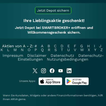
Jetzt Depot sichern
Ihre Lieblingsaktie geschenkt!
Jetzt Depot bei SMARTBROKER+ eröffnen und
Willkommensgeschenk sichern.
Aktien von A - Z:
#
A
B
C
D
E
F
G
H
I
J
K
L
M
N
O
P
Q
R
S
T
U
V
W
X
Y
Z
Impressum
Disclaimer
Datenschutz
Datenschutz-
Einstellungen
Nutzungsbedingungen
Unsere Apps:
Wenn Sie Kursdaten, Widgets oder andere Finanzinformationen benötigen, hilft
Ihnen
ARIVA
gerne.