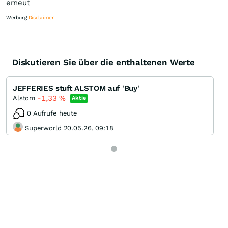
erneut
Werbung
Disclaimer
Diskutieren Sie über die enthaltenen Werte
Knock-Out-Suche
Optionsschein-Suche
JEFFERIES stuft ALSTOM auf 'Buy'
Zertifikate-Suche
-1,33
%
Alstom
Aktie
0 Aufrufe heute
Superworld 20.05.26, 09:18