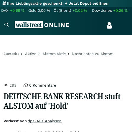
🎁 Ihre Lieblingsaktie geschenkt.
→ Jetzt Depot eröffnen
DAX
+0,69
%
Gold
0,00
%
Öl (Brent)
+0,02
%
Dow Jones
+0,25
%
Aktien
Alstom Aktie
Nachrichten zu Alstom
Startseite
293
0 Kommentare
DEUTSCHE BANK RESEARCH stuft
ALSTOM auf 'Hold'
Verfasst von
dpa-AFX Analysen