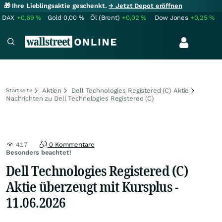
🎁 Ihre Lieblingsaktie geschenkt.
→ Jetzt Depot eröffnen
DAX
+0,69
%
Gold
0,00
%
Öl (Brent)
+0,02
%
Dow Jones
+0,25
%
Aktien
Dell Technologies Registered (C) Aktie
Startseite
Nachrichten zu Dell Technologies Registered (C)
417
0 Kommentare
Besonders beachtet!
Dell Technologies Registered (C)
Aktie überzeugt mit Kursplus -
11.06.2026