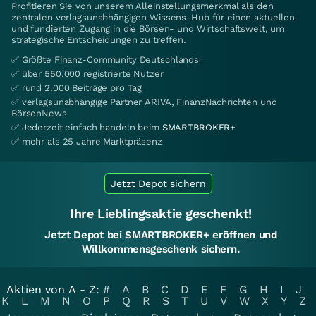
Profitieren Sie von unserem Alleinstellungsmerkmal als den
zentralen verlagsunabhängigen Wissens-Hub für einen aktuellen
und fundierten Zugang in die Börsen- und Wirtschaftswelt, um
strategische Entscheidungen zu treffen.
✅ Größte Finanz-Community Deutschlands
✅ über 550.000 registrierte Nutzer
✅ rund 2.000 Beiträge pro Tag
✅ verlagsunabhängige Partner ARIVA, FinanzNachrichten und
BörsenNews
✅ Jederzeit einfach handeln beim
SMARTBROKER+
✅ mehr als 25 Jahre Marktpräsenz
Jetzt Depot sichern
Ihre Lieblingsaktie geschenkt!
Jetzt Depot bei SMARTBROKER+ eröffnen und
Willkommensgeschenk sichern.
Aktien von A - Z:
#
A
B
C
D
E
F
G
H
I
J
K
L
M
N
O
P
Q
R
S
T
U
V
W
X
Y
Z