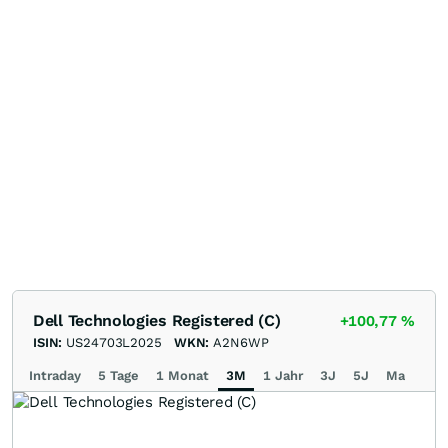
Dell Technologies Registered (C)
+100,77
%
ISIN:
US24703L2025
WKN:
A2N6WP
Intraday
5 Tage
1 Monat
3M
1 Jahr
3J
5J
Max