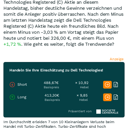
Technologies Registered (C) Aktie an diesem
Handelstag, bisher deutliche Gewinne verzeichnen und
somit die Anleger positiv überraschen. Nach dem Minus
am letzten Handelstag zeigt die Dell Technologies
Registered (C) Aktie heute ein freundliches Bild. Nach
einem Minus von -3,03
%
am Vortag steigt das Papier
heute und notiert bei 326,00
€
, mit einem Plus von
+1,72
%
. Wie geht es weiter, folgt die Trendwende?
Anzeige
Handeln Sie Ihre Einschätzung zu Dell Technologies!
488,67€
× 10,92
Short
Basispreis
Hebel
413,30€
× 9,85
Long
Basispreis
Hebel
Präsentiert von
Im Durchschnitt erleiden 7 von 10 Kleinanlegern Verluste beim
Handel mit Turbo-Zertifikaten. Turbo-Zertifikate sind hoch