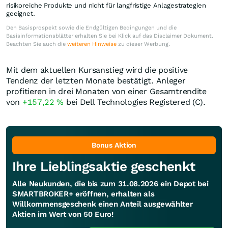
risikoreiche Produkte und nicht für langfristige Anlagestrategien
geeignet.
Den Basisprospekt sowie die Endgültigen Bedingungen und die
Basisinformationsblätter erhalten Sie bei Klick auf das Disclaimer Dokument.
Beachten Sie auch die
weiteren Hinweise
zu dieser Werbung.
Mit dem aktuellen Kursanstieg wird die positive
Tendenz der letzten Monate bestätigt. Anleger
profitieren in drei Monaten von einer Gesamtrendite
von
+157,22
%
bei Dell Technologies Registered (C).
Bonus Aktion
Ihre Lieblingsaktie geschenkt
Alle Neukunden, die bis zum 31.08.2026 ein Depot bei
SMARTBROKER+ eröffnen, erhalten als
Willkommensgeschenk einen Anteil ausgewählter
Aktien im Wert von 50 Euro!