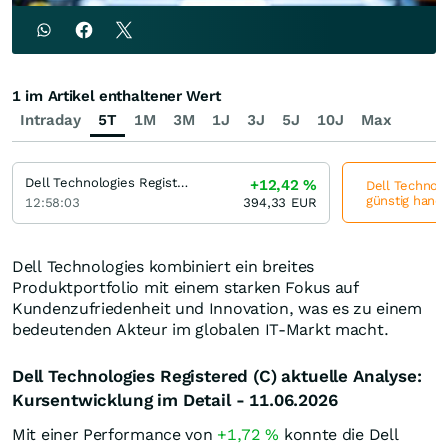
1 im Artikel enthaltener Wert
Intraday
5T
1M
3M
1J
3J
5J
10J
Max
Dell Technologies Registered (C)
+12,42
%
Dell Technolo
günstig hande
12:58:03
394,33
EUR
Dell Technologies kombiniert ein breites
Produktportfolio mit einem starken Fokus auf
Kundenzufriedenheit und Innovation, was es zu einem
bedeutenden Akteur im globalen IT-Markt macht.
Dell Technologies Registered (C) aktuelle Analyse:
Kursentwicklung im Detail - 11.06.2026
Mit einer Performance von
+1,72
%
konnte die Dell