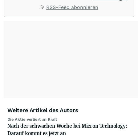
Impulse aus der Community. Ob Tech-Aktien,
RSS-Feed abonnieren
Rohstoffe oder Krypto – die Beiträge sind kurz,
prägnant und regen zur Diskussion an, sodass
Leser schnell einen Überblick gewinnen und
eigene Marktideen entwickeln können.
Weitere Artikel des Autors
Die Aktie verliert an Kraft
Nach der schwachen Woche bei Micron Technology:
Darauf kommt es jetzt an