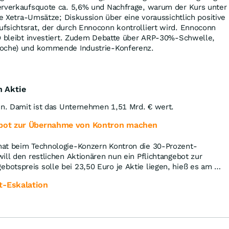
erverkaufsquote ca. 5,6% und Nachfrage, warum der Kurs unter
ge Xetra-Umsätze; Diskussion über eine voraussichtlich positive
fsichtsrat, der durch Ennoconn kontrolliert wird. Ennoconn
EO bleibt investiert. Zudem Debatte über ARP-30%-Schwelle,
Woche) und kommende Industrie-Konferenz.
n Aktie
en. Damit ist das Unternehmen 1,51 Mrd. € wert.
ebot zur Übernahme von Kontron machen
at beim Technologie-Konzern Kontron die 30-Prozent-
ill den restlichen Aktionären nun ein Pflichtangebot zur
otspreis solle bei 23,50 Euro je Aktie liegen, hieß es am …
t-Eskalation