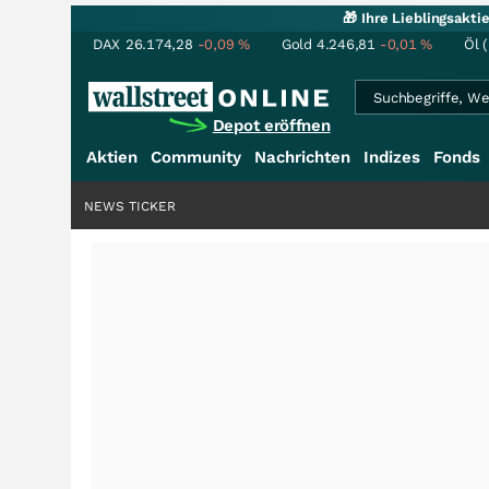
🎁 Ihre Lieblingsakt
DAX
26.174,28
-0,09
%
Gold
4.246,81
-0,01
%
Öl 
Depot eröffnen
Aktien
Community
Nachrichten
Indizes
Fonds
NEWS TICKER