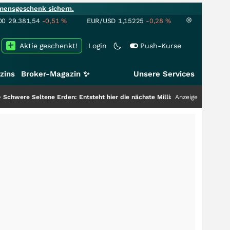
mensgeschenk sichern.
00
29.381,54
-0,51
%
EUR/USD
1,15225
-0,28
%
Aktie geschenkt!
Login
Push-Kurse
zins
Broker-Magazin ✨
Unsere Services
tene Erden: Entsteht hier die nächste Milliardenstory?
+++
Anzeige