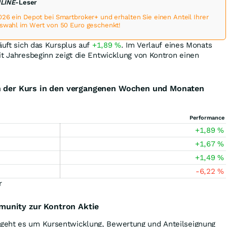
NLINE
-Leser
026 ein Depot bei Smartbroker+ und erhalten Sie einen Anteil Ihrer
uswahl im Wert von 50 Euro geschenkt!
äuft sich das Kursplus auf
+1,89
%
. Im Verlauf eines Monats
it Jahresbeginn zeigt die Entwicklung von Kontron einen
ch der Kurs in den vergangenen Wochen und Monaten
Performance
+1,89
%
+1,67
%
+1,49
%
-6,22
%
r
unity zur Kontron Aktie
geht es um Kursentwicklung, Bewertung und Anteilseignung