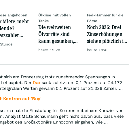
nose angehoben
Ölkrise mit vollen
Fed-Hammer für die
 Miete, mehr
Tanks
Börse
Die weltweiten
Noch 2026: Drei
dende?
Ölvorräte sind
Zinserhöhungen
tszahler
kaum gesunken,
stehen plötzlich im
ty Income
 Stunde
trotz Krise
Raum
t Lust auf
heute 19:28
heute 18:43
r!
at sich am Donnerstag trotz zunehmender Spannungen in
 behauptet. Der
Dax
sank zuletzt um 0,1 Prozent auf 24.172
ttelgroßen Werten gewann 0,1 Prozent auf 31.336 Zähler. …
Kontron auf 'Buy'
earch hat die Einstufung für Kontron mit einem Kursziel von
n. Analyst Malte Schaumann geht nicht davon aus, dass viele
ngebot des Großaktionärs Ennoconn eingehen, wie …