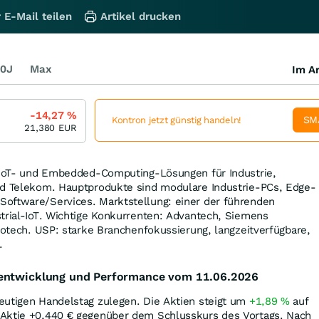
 E-Mail teilen
Artikel drucken
0J
Max
Im Ar
-14,27
%
SM
Kontron jetzt günstig handeln!
21,380
EUR
n IoT- und Embedded-Computing-Lösungen für Industrie,
nd Telekom. Hauptprodukte sind modulare Industrie-PCs, Edge-
oftware/Services. Marktstellung: einer der führenden
trial-IoT. Wichtige Konkurrenten: Advantech, Siemens
urotech. USP: starke Branchenfokussierung, langzeitverfügbare,
.
sentwicklung und Performance vom 11.06.2026
eutigen Handelstag zulegen. Die Aktien steigt um
+1,89
%
auf
 Aktie +0,440
€
gegenüber dem Schlusskurs des Vortags. Nach