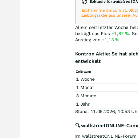
Exklusiv für
wallstreetO
Eröffnen Sie bis zum 31.08.2
Lieblingsaktie aus unserer A
Allein seit letzter Woche bel
beträgt das Plus
+1,67
%
. Se
Anstieg von
+1,13
%
.
Kontron Aktie: So hat si
entwickelt
Zeitraum
1 Woche
1 Monat
3 Monate
1 Jahr
Stand: 11.06.2026, 10:53 Uh
🔍 wallstreetONLINE-Comm
Im wallstreetONLINE-Forum 