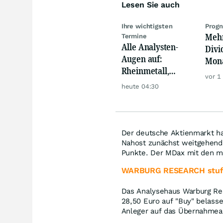
Lesen Sie auch
Ihre wichtigsten
Prog
Mehr
Termine
Alle Analysten-
Divi
Augen auf:
Mona
Rheinmetall,
Real
vor 1
Deutsche Telekom,
mach
heute 04:30
Siemens, Airbnb &
meh
Lyft
Der deutsche Aktienmarkt h
Nahost zunächst weitgehend
Punkte. Der MDax mit den mi
WARBURG RESEARCH stuft 
Das Analysehaus Warburg Res
28,50 Euro auf "Buy" belasse
Anleger auf das Übernahmea