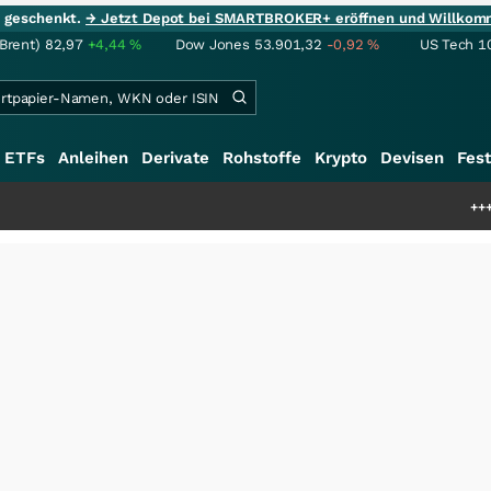
ie geschenkt.
→ Jetzt Depot bei SMARTBROKER+ eröffnen und Willkom
(Brent)
82,97
+4,44
%
Dow Jones
53.901,32
-0,92
%
US Tech 1
ETFs
Anleihen
Derivate
Rohstoffe
Krypto
Devisen
Fest
+++
Schwere Sel