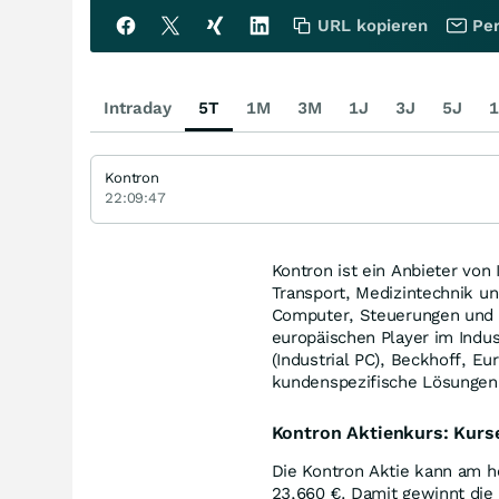
URL kopieren
Per
Intraday
5T
1M
3M
1J
3J
5J
1
Kontron
22:09:47
Kontron ist ein Anbieter vo
Transport, Medizintechnik u
Computer, Steuerungen und S
europäischen Player im Indus
(Industrial PC), Beckhoff, E
kundenspezifische Lösungen
Kontron Aktienkurs: Kur
Die Kontron Aktie kann am h
23,660
€
. Damit gewinnt die