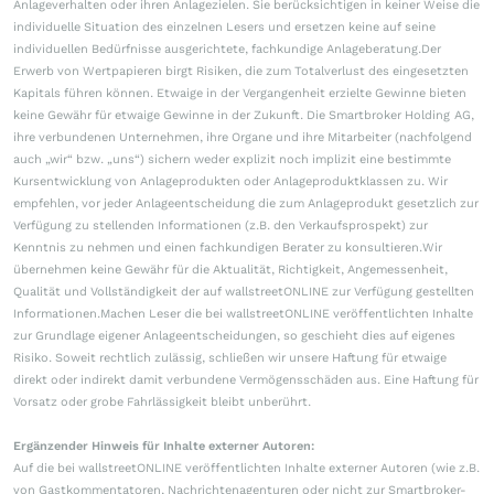
Anlageverhalten oder ihren Anlagezielen. Sie berücksichtigen in keiner Weise die
individuelle Situation des einzelnen Lesers und ersetzen keine auf seine
individuellen Bedürfnisse ausgerichtete, fachkundige Anlageberatung.Der
Erwerb von Wertpapieren birgt Risiken, die zum Totalverlust des eingesetzten
Kapitals führen können. Etwaige in der Vergangenheit erzielte Gewinne bieten
keine Gewähr für etwaige Gewinne in der Zukunft. Die Smartbroker Holding AG,
ihre verbundenen Unternehmen, ihre Organe und ihre Mitarbeiter (nachfolgend
auch „wir“ bzw. „uns“) sichern weder explizit noch implizit eine bestimmte
Kursentwicklung von Anlageprodukten oder Anlageproduktklassen zu. Wir
empfehlen, vor jeder Anlageentscheidung die zum Anlageprodukt gesetzlich zur
Verfügung zu stellenden Informationen (z.B. den Verkaufsprospekt) zur
Kenntnis zu nehmen und einen fachkundigen Berater zu konsultieren.Wir
übernehmen keine Gewähr für die Aktualität, Richtigkeit, Angemessenheit,
Qualität und Vollständigkeit der auf wallstreetONLINE zur Verfügung gestellten
Informationen.Machen Leser die bei wallstreetONLINE veröffentlichten Inhalte
zur Grundlage eigener Anlageentscheidungen, so geschieht dies auf eigenes
Risiko. Soweit rechtlich zulässig, schließen wir unsere Haftung für etwaige
direkt oder indirekt damit verbundene Vermögensschäden aus. Eine Haftung für
Vorsatz oder grobe Fahrlässigkeit bleibt unberührt.
Ergänzender Hinweis für Inhalte externer Autoren:
Auf die bei wallstreetONLINE veröffentlichten Inhalte externer Autoren (wie z.B.
von Gastkommentatoren, Nachrichtenagenturen oder nicht zur Smartbroker-