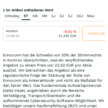
1 im Artikel enthaltener Wert
Intraday
5T
1M
3M
1J
3J
5J
10J
Max
Kontron
-9,01
%
Kontron jetzt
11:08:15
21,420
EUR
Ennoconn hat die Schwelle von 30% der Stimmrechte
in Kontron überschritten, was ein verpflichtendes
Angebot zu einem Preis von 23,50 EUR pro Aktie
auslöst. Wir betrachten das Angebot als eine
regulatorische Folge der Stärkung der Rolle von
Ennoconn als Ankeraktionär und nicht als Maßstab für
den fairen Wert. Das fundamentale Aufwärtspotenzial
bleibt intakt, angetrieben durch die Bereiche
Verteidigung, Transport/Eisenbahn und die
aufkommende Cybersecurity-Software-Möglichkeit. Wir
bestätigen unsere Kaufempfehlung (BUY) und unser