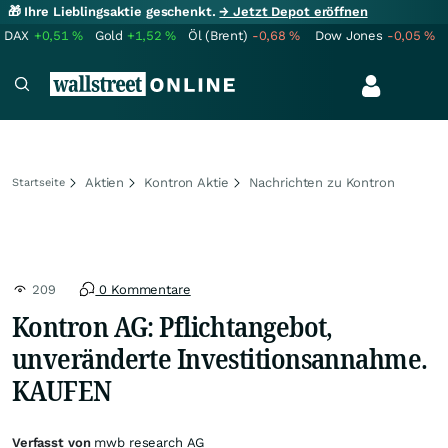
🎁 Ihre Lieblingsaktie geschenkt.
→ Jetzt Depot eröffnen
DAX
+0,51
%
Gold
+1,52
%
Öl (Brent)
-0,68
%
Dow Jones
-0,05
%
Aktien
Kontron Aktie
Nachrichten zu Kontron
Startseite
209
0 Kommentare
Kontron AG: Pflichtangebot,
unveränderte Investitionsannahme.
KAUFEN
Verfasst von
mwb research AG