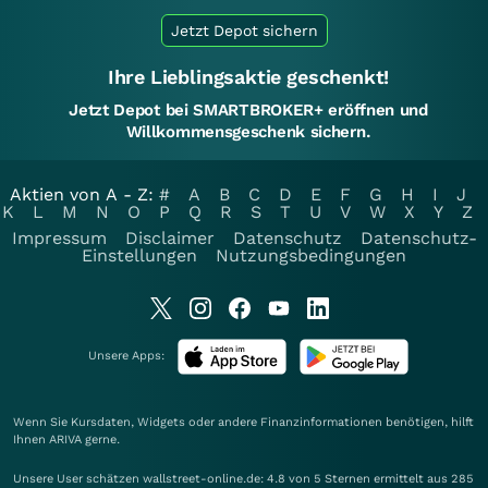
Jetzt Depot sichern
Ihre Lieblingsaktie geschenkt!
Jetzt Depot bei SMARTBROKER+ eröffnen und
Willkommensgeschenk sichern.
Aktien von A - Z:
#
A
B
C
D
E
F
G
H
I
J
K
L
M
N
O
P
Q
R
S
T
U
V
W
X
Y
Z
Impressum
Disclaimer
Datenschutz
Datenschutz-
Einstellungen
Nutzungsbedingungen
Unsere Apps:
Wenn Sie Kursdaten, Widgets oder andere Finanzinformationen benötigen, hilft
Ihnen
ARIVA
gerne.
Unsere User schätzen wallstreet-online.de: 4.8 von 5 Sternen ermittelt aus 285