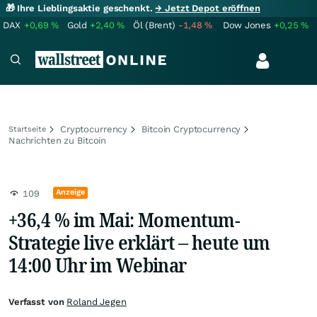
🎁 Ihre Lieblingsaktie geschenkt.
→ Jetzt Depot eröffnen
DAX
+0,69
%
Gold
+2,40
%
Öl (Brent)
-1,48
%
Dow Jones
+0,25
%
Cryptocurrency
Bitcoin Cryptocurrency
Startseite
Nachrichten zu Bitcoin
Anzeige
109
+36,4 % im Mai: Momentum-
Strategie live erklärt – heute um
14:00 Uhr im Webinar
Verfasst von
Roland Jegen