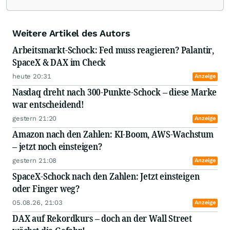
Profile sowie automatisierte Handelssysteme zu
seinen Steckenpferden. Er veröffentlicht
regelmäßig technische Analysen zu US-Aktien
Weitere Artikel des Autors
für den Neobroker
Freestoxx
.
Arbeitsmarkt-Schock: Fed muss reagieren? Palantir,
SpaceX & DAX im Check
heute 20:31
Anzeige
Nasdaq dreht nach 300-Punkte-Schock – diese Marke
war entscheidend!
gestern 21:20
Anzeige
Amazon nach den Zahlen: KI-Boom, AWS-Wachstum
– jetzt noch einsteigen?
gestern 21:08
Anzeige
SpaceX-Schock nach den Zahlen: Jetzt einsteigen
oder Finger weg?
05.08.26, 21:03
Anzeige
DAX auf Rekordkurs – doch an der Wall Street