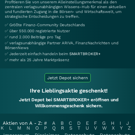
Profitieren Sie von unserem Alleinstellungsmerkmal als den
zentralen verlagsunabhängigen Wissens-Hub für einen aktuellen
und fundierten Zugang in die Börsen- und Wirtschaftswelt, um
strategische Entscheidungen zu treffen.
✅ Größte Finanz-Community Deutschlands
✅ über 550.000 registrierte Nutzer
✅ rund 2.000 Beiträge pro Tag
✅ verlagsunabhängige Partner ARIVA, FinanzNachrichten und
BörsenNews
✅ Jederzeit einfach handeln beim
SMARTBROKER+
✅ mehr als 25 Jahre Marktpräsenz
Jetzt Depot sichern
Ihre Lieblingsaktie geschenkt!
Jetzt Depot bei SMARTBROKER+ eröffnen und
Willkommensgeschenk sichern.
Aktien von A - Z:
#
A
B
C
D
E
F
G
H
I
J
K
L
M
N
O
P
Q
R
S
T
U
V
W
X
Y
Z