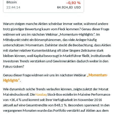
Bitcoin
-0,92
%
22:44:14
64.924,83
USD
Warum steigen manche Aktien scheinbar immer weiter, während andere
trotz günstiger Bewertung kaum vom Fleck kommen? Genau dieser Frage
widmen wir uns im nächsten Webinar „Momentum-Highlights“. Im
Mittelpunkt steht ein Börsenphänomen, das viele Anleger häufig
unterschätzen: Momentum. Dahinter steckt die Beobachtung, dass Aktien
mit starker relativer Kursentwicklung oft über längere Zeiträume stark
bleiben können, weil Kapital bevorzugt in Marktführer fließt, institutionelle
Investoren Trends verstärken und Gewinneraktien dadurch weiter in den
Fokus rücken?
Genau dieser Frage widmen wir uns im nächsten Webinar
„Momentum-
Highlights“
.
Wie dynamisch solche Trends verlaufen können, zeigte zuletzt der Monat
Mai eindrucksvoll. Die
Nasdaq
Stock-Box erzielte im Mai eine Performance
von +36,4 % und kommt seit ihrer Verfügbarkeit im November 2016
aktuell auf eine Gesamtrendite von 848,1 %. Besonders spannend: In den
vergangenen Monaten wurde das Portfolio verstärkt auf Aktien aus dem