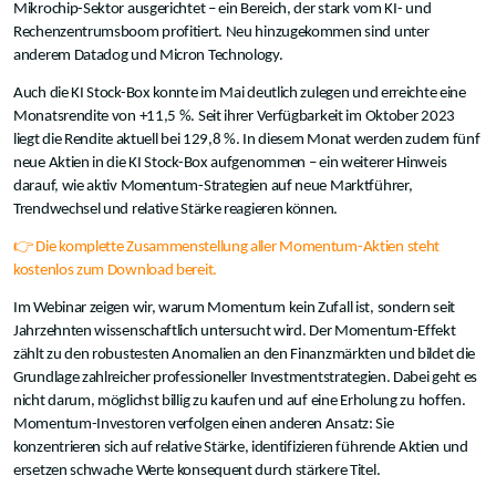
Mikrochip-Sektor ausgerichtet – ein Bereich, der stark vom KI- und
Rechenzentrumsboom profitiert. Neu hinzugekommen sind unter
anderem Datadog und Micron Technology.
Auch die KI Stock-Box konnte im Mai deutlich zulegen und erreichte eine
Monatsrendite von +11,5 %. Seit ihrer Verfügbarkeit im Oktober 2023
liegt die Rendite aktuell bei 129,8 %. In diesem Monat werden zudem fünf
neue Aktien in die KI Stock-Box aufgenommen – ein weiterer Hinweis
darauf, wie aktiv Momentum-Strategien auf neue Marktführer,
Trendwechsel und relative Stärke reagieren können.
👉 Die komplette Zusammenstellung aller Momentum-Aktien steht
kostenlos zum Download bereit.
Im Webinar zeigen wir, warum Momentum kein Zufall ist, sondern seit
Jahrzehnten wissenschaftlich untersucht wird. Der Momentum-Effekt
zählt zu den robustesten Anomalien an den Finanzmärkten und bildet die
Grundlage zahlreicher professioneller Investmentstrategien. Dabei geht es
nicht darum, möglichst billig zu kaufen und auf eine Erholung zu hoffen.
Momentum-Investoren verfolgen einen anderen Ansatz: Sie
konzentrieren sich auf relative Stärke, identifizieren führende Aktien und
ersetzen schwache Werte konsequent durch stärkere Titel.