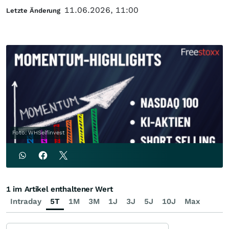
11.06.2026, 11:00
Letzte Änderung
Foto: WHSelfinvest
1 im Artikel enthaltener Wert
Intraday
5T
1M
3M
1J
3J
5J
10J
Max