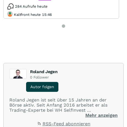
284 Aufrufe heute
Kaltfront heute 15:46
Roland Jegen
0
Follower
Autor folgen
Roland Jegen ist seit über 15 Jahren an der
Börse aktiv. Seit Anfang 2016 arbeitet er als
Trading-Experte bei WH SelfInvest
Mehr anzeigen
​Neben der klassischen Chartanalyse gehören
RSS-Feed abonnieren
Auction Market Theory und Volume/ Market