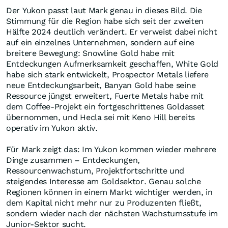
Kategorie. Auffällig sind die Gehalte von 7,57 Gramm
Gold je Tonne und 127,2 Gramm Silber je Tonne in der
angezeigten Kategorie.
Diese Ressource soll nun erweitert werden. Blue Jay
plant für 2026 bis zu 16.000 Meter Bohrungen. Im
Fokus stehen Erweiterungsziele bei Skukum Creek, Mt.
Skukum und Goddell. Zusätzlich sollen neue
Zielbereiche wie Raca, Becker-Cochrane und
Charleston getestet werden. Damit liegt der
Schwerpunkt nicht nur auf der bestehenden
Lagerstätte, sondern auf der Frage, wie weit das
größere Steller-System über die bisher bekannte
Ressource hinausreichen kann.
Warum der Yukon für Goldexplorer wieder heiß wird
Geordie Mark sieht den Rohstoffmarkt in einer neuen
Phase. Zuerst hätten große Produzenten von höheren
Gold- und Silberpreisen profitiert; ihre Margen, freien
Cashflows und Bilanzen hätten sich verbessert. Nun
könne der nächste Schritt folgen: Produzenten
müssten wieder stärker Wachstum zeigen und könnten