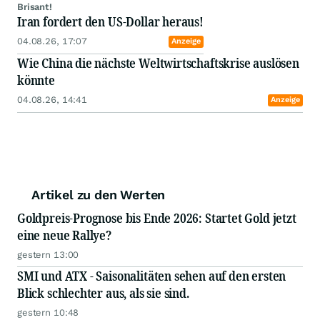
07.08.26, 14:07
Anzeige
UBS senkt Silberdefizit
Platzt die Silber-These!? Kein Silber mehr in
Solarzellen?
06.08.26, 17:00
Anzeige
Hochgradiges Gold
111.556 Meter Daten liefern die Basis
06.08.26, 15:31
Anzeige
Mehr Kupfer, doppelt so viel Gold
Kupferfund wächst auf 208 Millionen Tonnen
06.08.26, 15:31
Anzeige
172 Bohrplätze genehmigt
Green Earth nimmt jetzt Fahrt auf
06.08.26, 14:24
Anzeige
Seit 2009 gab es das nicht mehr
Jetzt kippt der Kupfermarkt
05.08.26, 14:32
Anzeige
Antimon & Gold in Kanada