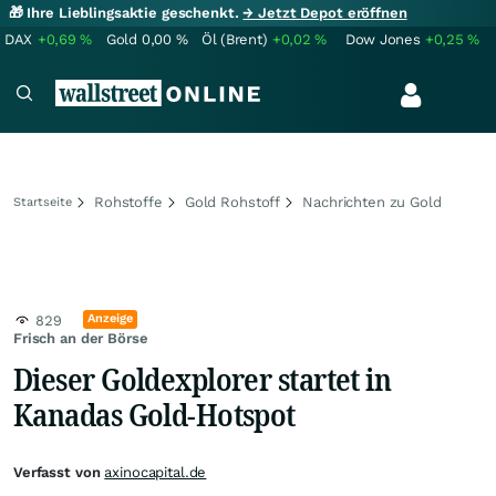
🎁 Ihre Lieblingsaktie geschenkt.
→ Jetzt Depot eröffnen
DAX
+0,69
%
Gold
0,00
%
Öl (Brent)
+0,02
%
Dow Jones
+0,25
%
Rohstoffe
Gold Rohstoff
Nachrichten zu Gold
Startseite
Anzeige
829
Frisch an der Börse
Dieser Goldexplorer startet in
Kanadas Gold-Hotspot
Verfasst von
axinocapital.de