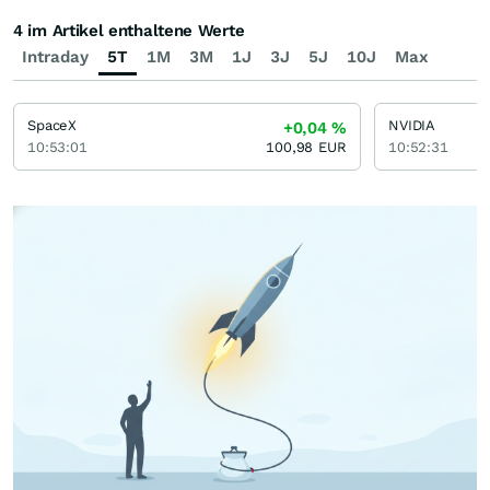
4 im Artikel enthaltene Werte
Intraday
5T
1M
3M
1J
3J
5J
10J
Max
SpaceX
NVIDIA
+0,04
%
10:53:01
100,98
EUR
10:52:31