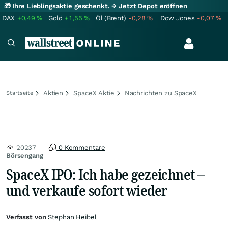
🎁 Ihre Lieblingsaktie geschenkt.
→ Jetzt Depot eröffnen
DAX
+0,49
%
Gold
+1,55
%
Öl (Brent)
-0,28
%
Dow Jones
-0,07
%
Aktien
SpaceX Aktie
Nachrichten zu SpaceX
Startseite
20237
0 Kommentare
Börsengang
SpaceX IPO: Ich habe gezeichnet –
und verkaufe sofort wieder
Verfasst von
Stephan Heibel