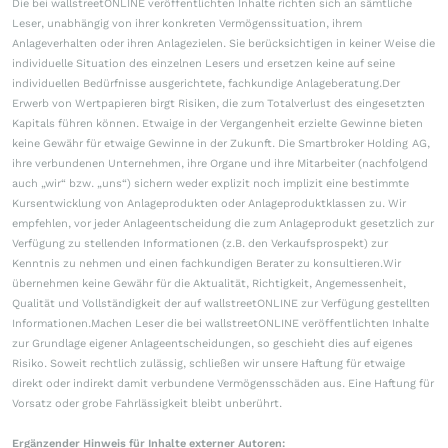
Die bei wallstreetONLINE veröffentlichten Inhalte richten sich an sämtliche
Leser, unabhängig von ihrer konkreten Vermögenssituation, ihrem
Anlageverhalten oder ihren Anlagezielen. Sie berücksichtigen in keiner Weise die
individuelle Situation des einzelnen Lesers und ersetzen keine auf seine
individuellen Bedürfnisse ausgerichtete, fachkundige Anlageberatung.Der
Erwerb von Wertpapieren birgt Risiken, die zum Totalverlust des eingesetzten
Kapitals führen können. Etwaige in der Vergangenheit erzielte Gewinne bieten
keine Gewähr für etwaige Gewinne in der Zukunft. Die Smartbroker Holding AG,
ihre verbundenen Unternehmen, ihre Organe und ihre Mitarbeiter (nachfolgend
auch „wir“ bzw. „uns“) sichern weder explizit noch implizit eine bestimmte
Kursentwicklung von Anlageprodukten oder Anlageproduktklassen zu. Wir
empfehlen, vor jeder Anlageentscheidung die zum Anlageprodukt gesetzlich zur
Verfügung zu stellenden Informationen (z.B. den Verkaufsprospekt) zur
Kenntnis zu nehmen und einen fachkundigen Berater zu konsultieren.Wir
übernehmen keine Gewähr für die Aktualität, Richtigkeit, Angemessenheit,
Qualität und Vollständigkeit der auf wallstreetONLINE zur Verfügung gestellten
Informationen.Machen Leser die bei wallstreetONLINE veröffentlichten Inhalte
zur Grundlage eigener Anlageentscheidungen, so geschieht dies auf eigenes
Risiko. Soweit rechtlich zulässig, schließen wir unsere Haftung für etwaige
direkt oder indirekt damit verbundene Vermögensschäden aus. Eine Haftung für
Vorsatz oder grobe Fahrlässigkeit bleibt unberührt.
Ergänzender Hinweis für Inhalte externer Autoren: