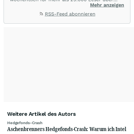
Hintergründe zum Aktienmarkt und Ursachen
Mehr anzeigen
für Kursbewegungen von Aktien. Meine Leser
RSS-Feed abonnieren
schätzen meine neutrale, vereinfachende und
unterhaltsame Art. Als Privatanleger nutzen sie
meine Einschätzungen und Investmentideen zur
selbstständigen Portfolio-Optimierung.
Weitere Artikel des Autors
Hedgefonds-Crash
Aschenbrenners Hedgefonds-Crash: Warum ich Intel