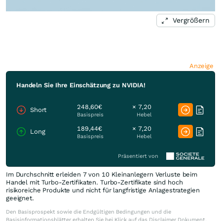
Vergrößern
Anzeige
Handeln Sie Ihre Einschätzung zu NVIDIA!
248,60€
× 7,20
Short
Basispreis
Hebel
189,44€
× 7,20
Long
Basispreis
Hebel
Präsentiert von
Im Durchschnitt erleiden 7 von 10 Kleinanlegern Verluste beim
Handel mit Turbo-Zertifikaten. Turbo-Zertifikate sind hoch
risikoreiche Produkte und nicht für langfristige Anlagestrategien
geeignet.
Den Basisprospekt sowie die Endgültigen Bedingungen und die
Basisinformationsblätter erhalten Sie bei Klick auf das Disclaimer Dokument.