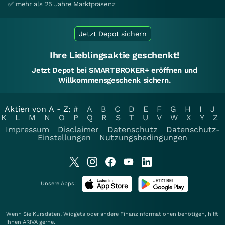
✅ mehr als 25 Jahre Marktpräsenz
Jetzt Depot sichern
Ihre Lieblingsaktie geschenkt!
Jetzt Depot bei SMARTBROKER+ eröffnen und
Willkommensgeschenk sichern.
Aktien von A - Z:
#
A
B
C
D
E
F
G
H
I
J
K
L
M
N
O
P
Q
R
S
T
U
V
W
X
Y
Z
Impressum
Disclaimer
Datenschutz
Datenschutz-
Einstellungen
Nutzungsbedingungen
Unsere Apps:
Wenn Sie Kursdaten, Widgets oder andere Finanzinformationen benötigen, hilft
Ihnen
ARIVA
gerne.