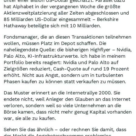
unter einer Billion US-Dollar geschätzt. Parallel dazu
hat Alphabet in der vergangenen Woche die größte
Aktienzweitplatzierung aller Zeiten abgeschlossen und
85 Milliarden US-Dollar eingesammelt – Berkshire
Hathaway beteiligte sich mit 10 Milliarden.
Fondsmanager, die an diesen Transaktionen teilnehmen
wollen, müssen Platz im Depot schaffen. Die
naheliegendste Quelle: die bisherigen Highflyer – Nvidia,
Palo Alto, KI-Infrastrukturwerte. Ich habe in meinem
Portfolio bereits reagiert: Nvidia und Palo Alto auf
Zielgrößen reduziert, Cash-Quote auf rund 19 Prozent
erhöht. Nicht aus Angst, sondern um in turbulenten
Phasen kaufen zu können statt verkaufen zu müssen.
Das Muster erinnert an die Internetrallye 2000. Sie
endete nicht, weil Anleger den Glauben an das Internet
verloren, sondern weil so viele Unternehmen an die
Börse kamen, dass nicht mehr genug Kapital vorhanden
war, sie alle zu kaufen.
Sehen Sie das ähnlich – oder rechnen Sie damit, dass
der Markt die Angebotsschwemme problemlos