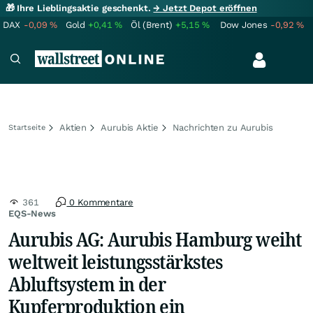
🎁 Ihre Lieblingsaktie geschenkt.
→ Jetzt Depot eröffnen
DAX
-0,09
%
Gold
+0,41
%
Öl (Brent)
+5,15
%
Dow Jones
-0,92
%
Aktien
Aurubis Aktie
Nachrichten zu Aurubis
Startseite
361
0 Kommentare
EQS-News
Aurubis AG: Aurubis Hamburg weiht
weltweit leistungsstärkstes
Abluftsystem in der
Kupferproduktion ein