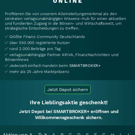
Profitieren Sie von unserem Alleinstellungsmerkmal als den
zentralen verlagsunabhängigen Wissens-Hub für einen aktuellen
und fundierten Zugang in die Börsen- und Wirtschaftswelt, um
strategische Entscheidungen zu treffen.
✅ Größte Finanz-Community Deutschlands
✅ über 550.000 registrierte Nutzer
✅ rund 2.000 Beiträge pro Tag
✅ verlagsunabhängige Partner ARIVA, FinanzNachrichten und
BörsenNews
✅ Jederzeit einfach handeln beim
SMARTBROKER+
✅ mehr als 25 Jahre Marktpräsenz
Jetzt Depot sichern
Ihre Lieblingsaktie geschenkt!
Jetzt Depot bei SMARTBROKER+ eröffnen und
Willkommensgeschenk sichern.
Aktien von A - Z:
#
A
B
C
D
E
F
G
H
I
J