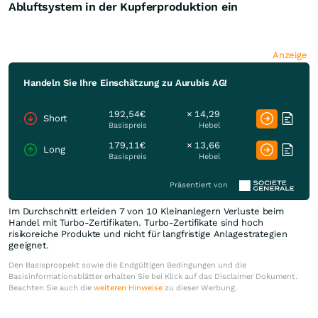
Abluftsystem in der Kupferproduktion ein
Anzeige
Handeln Sie Ihre Einschätzung zu Aurubis AG!
192,54€
× 14,29
Short
Basispreis
Hebel
179,11€
× 13,66
Long
Basispreis
Hebel
Präsentiert von
Im Durchschnitt erleiden 7 von 10 Kleinanlegern Verluste beim
Handel mit Turbo-Zertifikaten. Turbo-Zertifikate sind hoch
risikoreiche Produkte und nicht für langfristige Anlagestrategien
geeignet.
Den Basisprospekt sowie die Endgültigen Bedingungen und die
Basisinformationsblätter erhalten Sie bei Klick auf das Disclaimer Dokument.
Beachten Sie auch die
weiteren Hinweise
zu dieser Werbung.