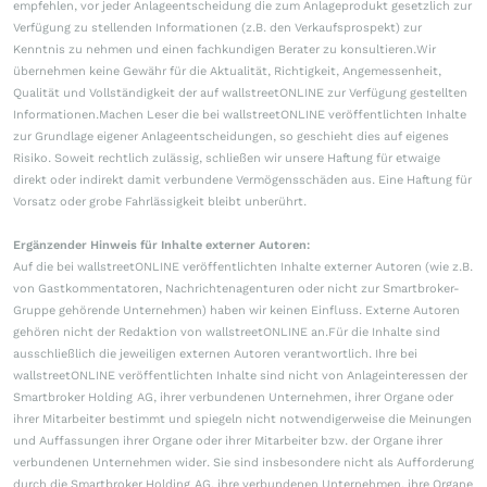
empfehlen, vor jeder Anlageentscheidung die zum Anlageprodukt gesetzlich zur
Verfügung zu stellenden Informationen (z.B. den Verkaufsprospekt) zur
Kenntnis zu nehmen und einen fachkundigen Berater zu konsultieren.Wir
übernehmen keine Gewähr für die Aktualität, Richtigkeit, Angemessenheit,
Qualität und Vollständigkeit der auf wallstreetONLINE zur Verfügung gestellten
Informationen.Machen Leser die bei wallstreetONLINE veröffentlichten Inhalte
zur Grundlage eigener Anlageentscheidungen, so geschieht dies auf eigenes
Risiko. Soweit rechtlich zulässig, schließen wir unsere Haftung für etwaige
direkt oder indirekt damit verbundene Vermögensschäden aus. Eine Haftung für
Vorsatz oder grobe Fahrlässigkeit bleibt unberührt.
Ergänzender Hinweis für Inhalte externer Autoren:
Auf die bei wallstreetONLINE veröffentlichten Inhalte externer Autoren (wie z.B.
von Gastkommentatoren, Nachrichtenagenturen oder nicht zur Smartbroker-
Gruppe gehörende Unternehmen) haben wir keinen Einfluss. Externe Autoren
gehören nicht der Redaktion von wallstreetONLINE an.Für die Inhalte sind
ausschließlich die jeweiligen externen Autoren verantwortlich. Ihre bei
wallstreetONLINE veröffentlichten Inhalte sind nicht von Anlageinteressen der
Smartbroker Holding AG, ihrer verbundenen Unternehmen, ihrer Organe oder
ihrer Mitarbeiter bestimmt und spiegeln nicht notwendigerweise die Meinungen
und Auffassungen ihrer Organe oder ihrer Mitarbeiter bzw. der Organe ihrer
verbundenen Unternehmen wider. Sie sind insbesondere nicht als Aufforderung
durch die Smartbroker Holding AG, ihre verbundenen Unternehmen, ihre Organe