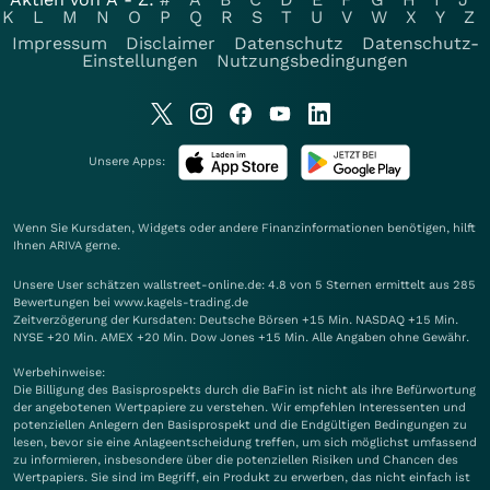
K
L
M
N
O
P
Q
R
S
T
U
V
W
X
Y
Z
Impressum
Disclaimer
Datenschutz
Datenschutz-
Einstellungen
Nutzungsbedingungen
Unsere Apps:
Wenn Sie Kursdaten, Widgets oder andere Finanzinformationen benötigen, hilft
Ihnen
ARIVA
gerne.
Unsere User schätzen wallstreet-online.de: 4.8 von 5 Sternen ermittelt aus 285
Bewertungen bei www.kagels-trading.de
Zeitverzögerung der Kursdaten: Deutsche Börsen +15 Min. NASDAQ +15 Min.
NYSE +20 Min. AMEX +20 Min. Dow Jones +15 Min. Alle Angaben ohne Gewähr.
Werbehinweise:
Die Billigung des Basisprospekts durch die BaFin ist nicht als ihre Befürwortung
der angebotenen Wertpapiere zu verstehen. Wir empfehlen Interessenten und
potenziellen Anlegern den Basisprospekt und die Endgültigen Bedingungen zu
lesen, bevor sie eine Anlageentscheidung treffen, um sich möglichst umfassend
zu informieren, insbesondere über die potenziellen Risiken und Chancen des
Wertpapiers. Sie sind im Begriff, ein Produkt zu erwerben, das nicht einfach ist