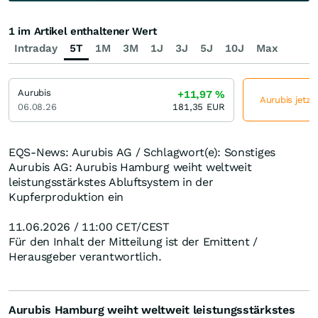
1 im Artikel enthaltener Wert
Intraday
5T
1M
3M
1J
3J
5J
10J
Max
Aurubis
+11,97
%
Aurubis jetzt
06.08.26
181,35
EUR
EQS-News: Aurubis AG / Schlagwort(e): Sonstiges
Aurubis AG: Aurubis Hamburg weiht weltweit
leistungsstärkstes Abluftsystem in der
Kupferproduktion ein
11.06.2026 / 11:00 CET/CEST
Für den Inhalt der Mitteilung ist der Emittent /
Herausgeber verantwortlich.
Aurubis Hamburg weiht weltweit leistungsstärkstes