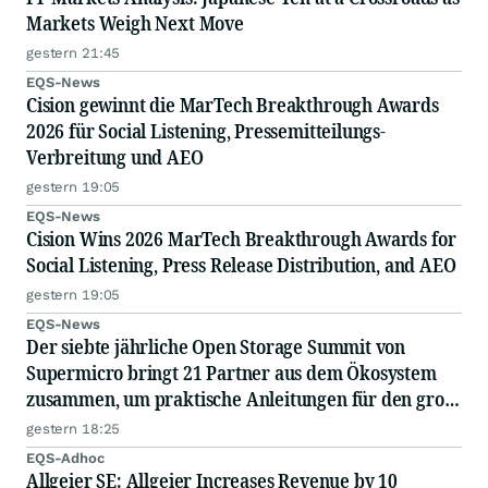
Markets Weigh Next Move
gestern 21:45
EQS-News
Cision gewinnt die MarTech Breakthrough Awards
2026 für Social Listening, Pressemitteilungs-
Verbreitung und AEO
gestern 19:05
EQS-News
Cision Wins 2026 MarTech Breakthrough Awards for
Social Listening, Press Release Distribution, and AEO
gestern 19:05
EQS-News
Der siebte jährliche Open Storage Summit von
Supermicro bringt 21 Partner aus dem Ökosystem
zusammen, um praktische Anleitungen für den groß
angelegten Einsatz von KI in Unternehmen
gestern 18:25
auszutauschen
EQS-Adhoc
Allgeier SE: Allgeier Increases Revenue by 10