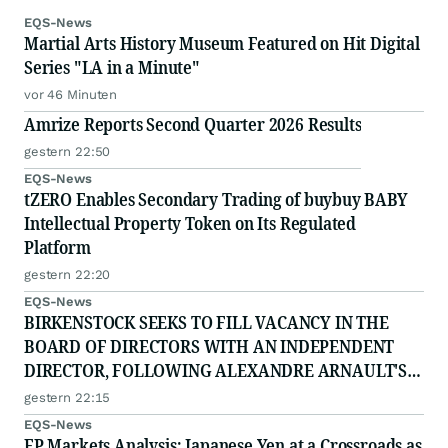
EQS-News
Martial Arts History Museum Featured on Hit Digital
Series "LA in a Minute"
vor 46 Minuten
Amrize Reports Second Quarter 2026 Results
gestern 22:50
EQS-News
tZERO Enables Secondary Trading of buybuy BABY
Intellectual Property Token on Its Regulated
Platform
gestern 22:20
EQS-News
BIRKENSTOCK SEEKS TO FILL VACANCY IN THE
BOARD OF DIRECTORS WITH AN INDEPENDENT
DIRECTOR, FOLLOWING ALEXANDRE ARNAULT'S
RESIGNATION DUE TO PROFESSIONAL
gestern 22:15
COMMITTMENTS
EQS-News
FP Markets Analysis: Japanese Yen at a Crossroads as