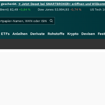
ie geschenkt.
→ Jetzt Depot bei SMARTBROKER+ eröffnen und Willkom
(Brent)
82,49
+3,84
%
Dow Jones
53.994,93
-0,74
%
US Tech 1
ETFs
Anleihen
Derivate
Rohstoffe
Krypto
Devisen
Fest