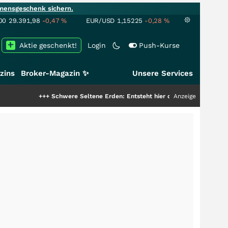
mensgeschenk sichern.
00
29.391,98
-0,47
%
EUR/USD
1,15225
-0,28
%
Aktie geschenkt!
Login
Push-Kurse
zins
Broker-Magazin ✨
Unsere Services
+++
Schwere Seltene Erden: Entsteht hier die nächste Milliardenstory?
Anzeige
++