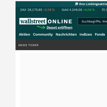
🎁 Ihre Lieblingsakt
DAX
26.175,65
-0,09
%
Gold
4.249,56
+0,06
%
Öl 
Depot eröffnen
Aktien
Community
Nachrichten
Indizes
Fonds
NEWS TICKER