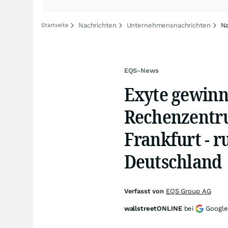
Nachrichten
Unternehmensnachrichten
Na
Startseite
EQS-News
Exyte gewinn
Rechenzentr
Frankfurt - r
Deutschland
Verfasst von
EQS Group AG
wallstreetONLINE
bei
Google