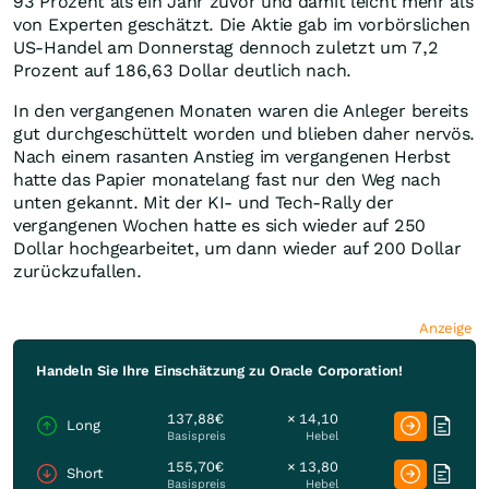
93 Prozent als ein Jahr zuvor und damit leicht mehr als
von Experten geschätzt. Die Aktie gab im vorbörslichen
US-Handel am Donnerstag dennoch zuletzt um 7,2
Prozent auf 186,63 Dollar deutlich nach.
In den vergangenen Monaten waren die Anleger bereits
gut durchgeschüttelt worden und blieben daher nervös.
Nach einem rasanten Anstieg im vergangenen Herbst
hatte das Papier monatelang fast nur den Weg nach
unten gekannt. Mit der KI- und Tech-Rally der
vergangenen Wochen hatte es sich wieder auf 250
Dollar hochgearbeitet, um dann wieder auf 200 Dollar
zurückzufallen.
Anzeige
Handeln Sie Ihre Einschätzung zu Oracle Corporation!
137,88€
× 14,10
Long
Basispreis
Hebel
155,70€
× 13,80
Short
Basispreis
Hebel