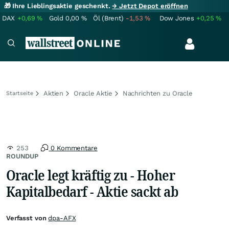
🎁 Ihre Lieblingsaktie geschenkt.
→ Jetzt Depot eröffnen
DAX
+0,69
%
Gold
0,00
%
Öl (Brent)
-1,53
%
Dow Jones
+0,25
%
Aktien
Oracle Aktie
Nachrichten zu Oracle
Startseite
253
0 Kommentare
ROUNDUP
Oracle legt kräftig zu - Hoher
Kapitalbedarf - Aktie sackt ab
Verfasst von
dpa-AFX