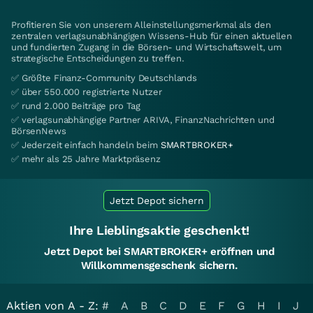
Profitieren Sie von unserem Alleinstellungsmerkmal als den
zentralen verlagsunabhängigen Wissens-Hub für einen aktuellen
und fundierten Zugang in die Börsen- und Wirtschaftswelt, um
strategische Entscheidungen zu treffen.
✅ Größte Finanz-Community Deutschlands
✅ über 550.000 registrierte Nutzer
✅ rund 2.000 Beiträge pro Tag
✅ verlagsunabhängige Partner ARIVA, FinanzNachrichten und
BörsenNews
✅ Jederzeit einfach handeln beim
SMARTBROKER+
✅ mehr als 25 Jahre Marktpräsenz
Jetzt Depot sichern
Ihre Lieblingsaktie geschenkt!
Jetzt Depot bei SMARTBROKER+ eröffnen und
Willkommensgeschenk sichern.
Aktien von A - Z:
#
A
B
C
D
E
F
G
H
I
J