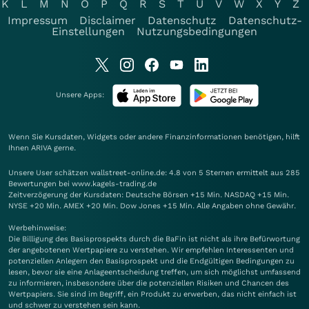
K
L
M
N
O
P
Q
R
S
T
U
V
W
X
Y
Z
Impressum
Disclaimer
Datenschutz
Datenschutz-
Einstellungen
Nutzungsbedingungen
Unsere Apps:
Wenn Sie Kursdaten, Widgets oder andere Finanzinformationen benötigen, hilft
Ihnen
ARIVA
gerne.
Unsere User schätzen wallstreet-online.de: 4.8 von 5 Sternen ermittelt aus 285
Bewertungen bei www.kagels-trading.de
Zeitverzögerung der Kursdaten: Deutsche Börsen +15 Min. NASDAQ +15 Min.
NYSE +20 Min. AMEX +20 Min. Dow Jones +15 Min. Alle Angaben ohne Gewähr.
Werbehinweise:
Die Billigung des Basisprospekts durch die BaFin ist nicht als ihre Befürwortung
der angebotenen Wertpapiere zu verstehen. Wir empfehlen Interessenten und
potenziellen Anlegern den Basisprospekt und die Endgültigen Bedingungen zu
lesen, bevor sie eine Anlageentscheidung treffen, um sich möglichst umfassend
zu informieren, insbesondere über die potenziellen Risiken und Chancen des
Wertpapiers. Sie sind im Begriff, ein Produkt zu erwerben, das nicht einfach ist
und schwer zu verstehen sein kann.