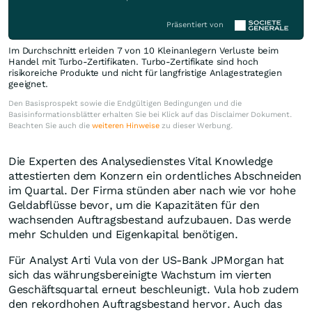
Präsentiert von
Im Durchschnitt erleiden 7 von 10 Kleinanlegern Verluste beim
Handel mit Turbo-Zertifikaten. Turbo-Zertifikate sind hoch
risikoreiche Produkte und nicht für langfristige Anlagestrategien
geeignet.
Den Basisprospekt sowie die Endgültigen Bedingungen und die
Basisinformationsblätter erhalten Sie bei Klick auf das Disclaimer Dokument.
Beachten Sie auch die
weiteren Hinweise
zu dieser Werbung.
Die Experten des Analysedienstes Vital Knowledge
attestierten dem Konzern ein ordentliches Abschneiden
im Quartal. Der Firma stünden aber nach wie vor hohe
Geldabflüsse bevor, um die Kapazitäten für den
wachsenden Auftragsbestand aufzubauen. Das werde
mehr Schulden und Eigenkapital benötigen.
Für Analyst Arti Vula von der US-Bank JPMorgan hat
sich das währungsbereinigte Wachstum im vierten
Geschäftsquartal erneut beschleunigt. Vula hob zudem
den rekordhohen Auftragsbestand hervor. Auch das