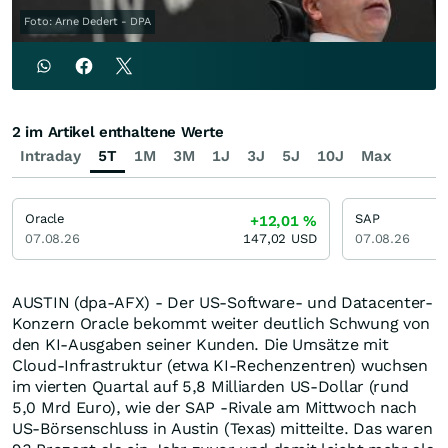
Foto: Arne Dedert - DPA
2 im Artikel enthaltene Werte
Intraday
5T
1M
3M
1J
3J
5J
10J
Max
Oracle
SAP
+12,01
%
07.08.26
147,02
USD
07.08.26
AUSTIN (dpa-AFX) - Der US-Software- und Datacenter-
Konzern Oracle bekommt weiter deutlich Schwung von
den KI-Ausgaben seiner Kunden. Die Umsätze mit
Cloud-Infrastruktur (etwa KI-Rechenzentren) wuchsen
im vierten Quartal auf 5,8 Milliarden US-Dollar (rund
5,0 Mrd Euro), wie der SAP -Rivale am Mittwoch nach
US-Börsenschluss in Austin (Texas) mitteilte. Das waren