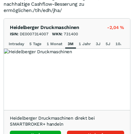
nachhaltige Cashflow-Besserung zu
ermöglichen./tih/edh/jha/
Heidelberger Druckmaschinen
-2,04
%
ISIN:
DE0007314007
WKN:
731400
Intraday
5 Tage
1 Monat
3M
1 Jahr
3J
5J
10J
Ma
Heidelberger Druckmaschinen direkt bei
SMARTBROKER+ handeln