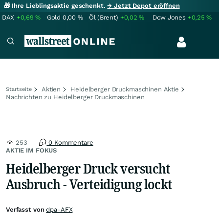
🎁 Ihre Lieblingsaktie geschenkt.
→ Jetzt Depot eröffnen
DAX
+0,69
%
Gold
0,00
%
Öl (Brent)
+0,02
%
Dow Jones
+0,25
%
Aktien
Heidelberger Druckmaschinen Aktie
Startseite
Nachrichten zu Heidelberger Druckmaschinen
253
0 Kommentare
AKTIE IM FOKUS
Heidelberger Druck versucht
Ausbruch - Verteidigung lockt
Verfasst von
dpa-AFX