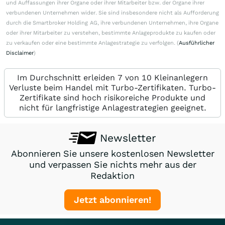
und Auffassungen ihrer Organe oder ihrer Mitarbeiter bzw. der Organe ihrer
verbundenen Unternehmen wider. Sie sind insbesondere nicht als Aufforderung
durch die Smartbroker Holding AG, ihre verbundenen Unternehmen, ihre Organe
oder ihrer Mitarbeiter zu verstehen, bestimmte Anlageprodukte zu kaufen oder
zu verkaufen oder eine bestimmte Anlagestrategie zu verfolgen. (
Ausführlicher
Disclaimer
)
Im Durchschnitt erleiden 7 von 10 Kleinanlegern
Verluste beim Handel mit Turbo-Zertifikaten. Turbo-
Zertifikate sind hoch risikoreiche Produkte und
nicht für langfristige Anlagestrategien geeignet.
Newsletter
Abonnieren Sie unsere kostenlosen Newsletter
und verpassen Sie nichts mehr aus der
Redaktion
Jetzt abonnieren!