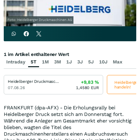
Foto: Heidelberger Druckmaschinen AG
1 im Artikel enthaltener Wert
Intraday
5T
1M
3M
1J
3J
5J
10J
Max
Heidelberger Druckmaschinen
+9,83
%
Heidelberger
handeln!
07.08.26
1,4580
EUR
FRANKFURT (dpa-AFX) - Die Erholungsrally bei
Heidelberger Druck setzt sich am Donnerstag fort.
Während die Anleger am Gesamtmarkt eher vorsichtig
blieben, wagten die Titel des
Druckmaschinenherstellers einen Ausbruchsversuch