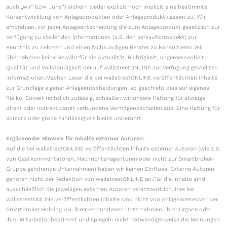
auch „wir“ bzw. „uns“) sichern weder explizit noch implizit eine bestimmte
Kursentwicklung von Anlageprodukten oder Anlageproduktklassen zu. Wir
empfehlen, vor jeder Anlageentscheidung die zum Anlageprodukt gesetzlich zur
Verfügung zu stellenden Informationen (z.B. den Verkaufsprospekt) zur
Kenntnis zu nehmen und einen fachkundigen Berater zu konsultieren.Wir
übernehmen keine Gewähr für die Aktualität, Richtigkeit, Angemessenheit,
Qualität und Vollständigkeit der auf wallstreetONLINE zur Verfügung gestellten
Informationen.Machen Leser die bei wallstreetONLINE veröffentlichten Inhalte
zur Grundlage eigener Anlageentscheidungen, so geschieht dies auf eigenes
Risiko. Soweit rechtlich zulässig, schließen wir unsere Haftung für etwaige
direkt oder indirekt damit verbundene Vermögensschäden aus. Eine Haftung für
Vorsatz oder grobe Fahrlässigkeit bleibt unberührt.
Ergänzender Hinweis für Inhalte externer Autoren:
Auf die bei wallstreetONLINE veröffentlichten Inhalte externer Autoren (wie z.B.
von Gastkommentatoren, Nachrichtenagenturen oder nicht zur Smartbroker-
Gruppe gehörende Unternehmen) haben wir keinen Einfluss. Externe Autoren
gehören nicht der Redaktion von wallstreetONLINE an.Für die Inhalte sind
ausschließlich die jeweiligen externen Autoren verantwortlich. Ihre bei
wallstreetONLINE veröffentlichten Inhalte sind nicht von Anlageinteressen der
Smartbroker Holding AG, ihrer verbundenen Unternehmen, ihrer Organe oder
ihrer Mitarbeiter bestimmt und spiegeln nicht notwendigerweise die Meinungen