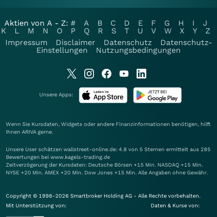
Aktien von A - Z:
#
A
B
C
D
E
F
G
H
I
J
K
L
M
N
O
P
Q
R
S
T
U
V
W
X
Y
Z
Impressum
Disclaimer
Datenschutz
Datenschutz-
Einstellungen
Nutzungsbedingungen
Unsere Apps:
Wenn Sie Kursdaten, Widgets oder andere Finanzinformationen benötigen, hilft
Ihnen
ARIVA
gerne.
Unsere User schätzen wallstreet-online.de: 4.8 von 5 Sternen ermittelt aus 285
Bewertungen bei www.kagels-trading.de
Zeitverzögerung der Kursdaten: Deutsche Börsen +15 Min. NASDAQ +15 Min.
NYSE +20 Min. AMEX +20 Min. Dow Jones +15 Min. Alle Angaben ohne Gewähr.
Copyright © 1998-2026 Smartbroker Holding AG - Alle Rechte vorbehalten.
Mit Unterstützung von:
Daten & Kurse von: