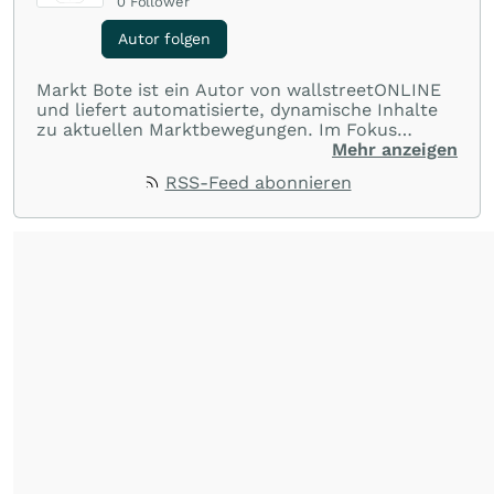
0
Follower
Autor folgen
Markt Bote ist ein Autor von wallstreetONLINE
und liefert automatisierte, dynamische Inhalte
zu aktuellen Marktbewegungen. Im Fokus
stehen Tops und Flops, Branchentrends und
Mehr anzeigen
Impulse aus der Community. Ob Tech-Aktien,
RSS-Feed abonnieren
Rohstoffe oder Krypto – die Beiträge sind kurz,
prägnant und regen zur Diskussion an, sodass
Leser schnell einen Überblick gewinnen und
eigene Marktideen entwickeln können.