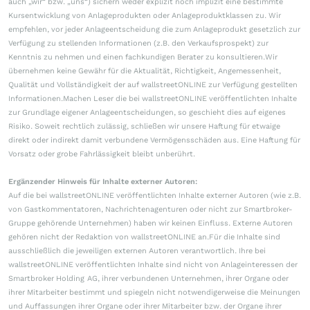
auch „wir“ bzw. „uns“) sichern weder explizit noch implizit eine bestimmte
Kursentwicklung von Anlageprodukten oder Anlageproduktklassen zu. Wir
empfehlen, vor jeder Anlageentscheidung die zum Anlageprodukt gesetzlich zur
Verfügung zu stellenden Informationen (z.B. den Verkaufsprospekt) zur
Kenntnis zu nehmen und einen fachkundigen Berater zu konsultieren.Wir
übernehmen keine Gewähr für die Aktualität, Richtigkeit, Angemessenheit,
Qualität und Vollständigkeit der auf wallstreetONLINE zur Verfügung gestellten
Informationen.Machen Leser die bei wallstreetONLINE veröffentlichten Inhalte
zur Grundlage eigener Anlageentscheidungen, so geschieht dies auf eigenes
Risiko. Soweit rechtlich zulässig, schließen wir unsere Haftung für etwaige
direkt oder indirekt damit verbundene Vermögensschäden aus. Eine Haftung für
Vorsatz oder grobe Fahrlässigkeit bleibt unberührt.
Ergänzender Hinweis für Inhalte externer Autoren:
Auf die bei wallstreetONLINE veröffentlichten Inhalte externer Autoren (wie z.B.
von Gastkommentatoren, Nachrichtenagenturen oder nicht zur Smartbroker-
Gruppe gehörende Unternehmen) haben wir keinen Einfluss. Externe Autoren
gehören nicht der Redaktion von wallstreetONLINE an.Für die Inhalte sind
ausschließlich die jeweiligen externen Autoren verantwortlich. Ihre bei
wallstreetONLINE veröffentlichten Inhalte sind nicht von Anlageinteressen der
Smartbroker Holding AG, ihrer verbundenen Unternehmen, ihrer Organe oder
ihrer Mitarbeiter bestimmt und spiegeln nicht notwendigerweise die Meinungen
und Auffassungen ihrer Organe oder ihrer Mitarbeiter bzw. der Organe ihrer