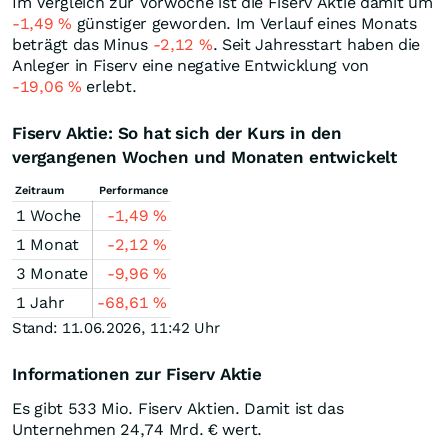
Im Vergleich zur Vorwoche ist die Fiserv Aktie damit um
-1,49
%
günstiger geworden. Im Verlauf eines Monats
beträgt das Minus
-2,12
%
. Seit Jahresstart haben die
Anleger in Fiserv eine negative Entwicklung von
-19,06
%
erlebt.
Fiserv Aktie: So hat sich der Kurs in den
vergangenen Wochen und Monaten entwickelt
Zeitraum
Performance
1 Woche
-1,49
%
1 Monat
-2,12
%
3 Monate
-9,96
%
1 Jahr
-68,61
%
Stand: 11.06.2026, 11:42 Uhr
Informationen zur Fiserv Aktie
Es gibt 533 Mio. Fiserv Aktien. Damit ist das
Unternehmen 24,74 Mrd. € wert.