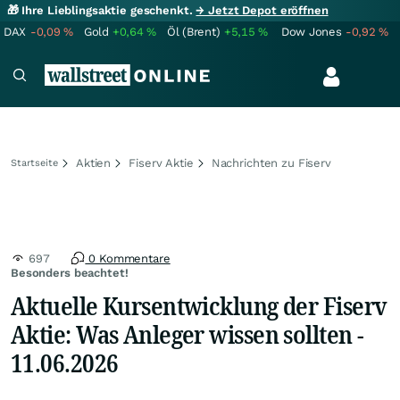
🎁 Ihre Lieblingsaktie geschenkt.
→ Jetzt Depot eröffnen
DAX
-0,09
%
Gold
+0,64
%
Öl (Brent)
+5,15
%
Dow Jones
-0,92
%
Aktien
Fiserv Aktie
Nachrichten zu Fiserv
Startseite
697
0 Kommentare
Besonders beachtet!
Aktuelle Kursentwicklung der Fiserv
Aktie: Was Anleger wissen sollten -
11.06.2026