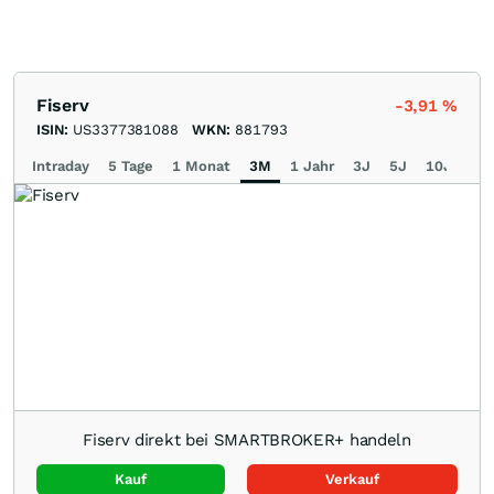
Fiserv
-3,91
%
ISIN:
US3377381088
WKN:
881793
Intraday
5 Tage
1 Monat
3M
1 Jahr
3J
5J
10J
Ma
Fiserv direkt bei SMARTBROKER+ handeln
Kauf
Verkauf