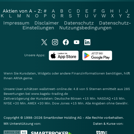
Aktien von A - Z:
#
A
B
C
D
E
F
G
H
I
J
K
L
M
N
O
P
Q
R
S
T
U
V
W
X
Y
Z
Impressum
Disclaimer
Datenschutz
Datenschutz-
Einstellungen
Nutzungsbedingungen
Unsere Apps:
Wenn Sie Kursdaten, Widgets oder andere Finanzinformationen benötigen, hilft
Ihnen
ARIVA
gerne.
Unsere User schätzen wallstreet-online.de: 4.8 von 5 Sternen ermittelt aus 285
Bewertungen bei www.kagels-trading.de
Zeitverzögerung der Kursdaten: Deutsche Börsen +15 Min. NASDAQ +15 Min.
NYSE +20 Min. AMEX +20 Min. Dow Jones +15 Min. Alle Angaben ohne Gewähr.
Copyright © 1998-2026 Smartbroker Holding AG - Alle Rechte vorbehalten.
Mit Unterstützung von:
Daten & Kurse von: