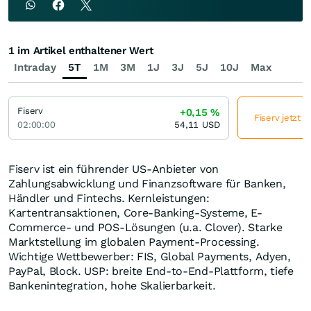
1 im Artikel enthaltener Wert
Intraday
5T
1M
3M
1J
3J
5J
10J
Max
Fiserv
+0,15
%
Fiserv jetzt 
02:00:00
54,11
USD
Fiserv ist ein führender US-Anbieter von
Zahlungsabwicklung und Finanzsoftware für Banken,
Händler und Fintechs. Kernleistungen:
Kartentransaktionen, Core-Banking-Systeme, E-
Commerce- und POS-Lösungen (u.a. Clover). Starke
Marktstellung im globalen Payment-Processing.
Wichtige Wettbewerber: FIS, Global Payments, Adyen,
PayPal, Block. USP: breite End-to-End-Plattform, tiefe
Bankenintegration, hohe Skalierbarkeit.