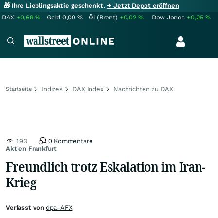
🎁 Ihre Lieblingsaktie geschenkt.
→ Jetzt Depot eröffnen
DAX
+0,69
%
Gold
0,00
%
Öl (Brent)
+0,02
%
Dow Jones
+0,25
%
Indizes
DAX Index
Nachrichten zu DAX
Startseite
193
0 Kommentare
Aktien Frankfurt
Freundlich trotz Eskalation im Iran-
Krieg
Verfasst von
dpa-AFX