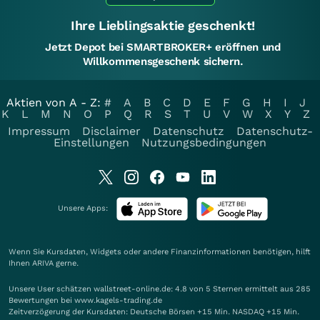
Ihre Lieblingsaktie geschenkt!
Jetzt Depot bei SMARTBROKER+ eröffnen und
Willkommensgeschenk sichern.
Aktien von A - Z:
#
A
B
C
D
E
F
G
H
I
J
K
L
M
N
O
P
Q
R
S
T
U
V
W
X
Y
Z
Impressum
Disclaimer
Datenschutz
Datenschutz-
Einstellungen
Nutzungsbedingungen
Unsere Apps:
Wenn Sie Kursdaten, Widgets oder andere Finanzinformationen benötigen, hilft
Ihnen
ARIVA
gerne.
Unsere User schätzen wallstreet-online.de: 4.8 von 5 Sternen ermittelt aus 285
Bewertungen bei www.kagels-trading.de
Zeitverzögerung der Kursdaten: Deutsche Börsen +15 Min. NASDAQ +15 Min.