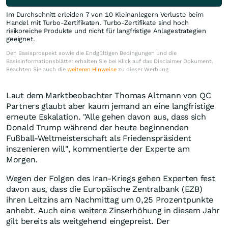
Im Durchschnitt erleiden 7 von 10 Kleinanlegern Verluste beim
Handel mit Turbo-Zertifikaten. Turbo-Zertifikate sind hoch
risikoreiche Produkte und nicht für langfristige Anlagestrategien
geeignet.
Den Basisprospekt sowie die Endgültigen Bedingungen und die
Basisinformationsblätter erhalten Sie bei Klick auf das Disclaimer Dokument.
Beachten Sie auch die
weiteren Hinweise
zu dieser Werbung.
Laut dem Marktbeobachter Thomas Altmann von QC
Partners glaubt aber kaum jemand an eine langfristige
erneute Eskalation. "Alle gehen davon aus, dass sich
Donald Trump während der heute beginnenden
Fußball-Weltmeisterschaft als Friedenspräsident
inszenieren will", kommentierte der Experte am
Morgen.
Wegen der Folgen des Iran-Kriegs gehen Experten fest
davon aus, dass die Europäische Zentralbank (EZB)
ihren Leitzins am Nachmittag um 0,25 Prozentpunkte
anhebt. Auch eine weitere Zinserhöhung in diesem Jahr
gilt bereits als weitgehend eingepreist. Der