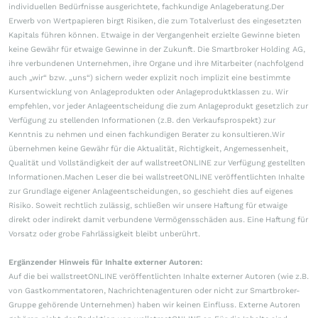
individuellen Bedürfnisse ausgerichtete, fachkundige Anlageberatung.Der
Erwerb von Wertpapieren birgt Risiken, die zum Totalverlust des eingesetzten
Kapitals führen können. Etwaige in der Vergangenheit erzielte Gewinne bieten
keine Gewähr für etwaige Gewinne in der Zukunft. Die Smartbroker Holding AG,
ihre verbundenen Unternehmen, ihre Organe und ihre Mitarbeiter (nachfolgend
auch „wir“ bzw. „uns“) sichern weder explizit noch implizit eine bestimmte
Kursentwicklung von Anlageprodukten oder Anlageproduktklassen zu. Wir
empfehlen, vor jeder Anlageentscheidung die zum Anlageprodukt gesetzlich zur
Verfügung zu stellenden Informationen (z.B. den Verkaufsprospekt) zur
Kenntnis zu nehmen und einen fachkundigen Berater zu konsultieren.Wir
übernehmen keine Gewähr für die Aktualität, Richtigkeit, Angemessenheit,
Qualität und Vollständigkeit der auf wallstreetONLINE zur Verfügung gestellten
Informationen.Machen Leser die bei wallstreetONLINE veröffentlichten Inhalte
zur Grundlage eigener Anlageentscheidungen, so geschieht dies auf eigenes
Risiko. Soweit rechtlich zulässig, schließen wir unsere Haftung für etwaige
direkt oder indirekt damit verbundene Vermögensschäden aus. Eine Haftung für
Vorsatz oder grobe Fahrlässigkeit bleibt unberührt.
Ergänzender Hinweis für Inhalte externer Autoren:
Auf die bei wallstreetONLINE veröffentlichten Inhalte externer Autoren (wie z.B.
von Gastkommentatoren, Nachrichtenagenturen oder nicht zur Smartbroker-
Gruppe gehörende Unternehmen) haben wir keinen Einfluss. Externe Autoren