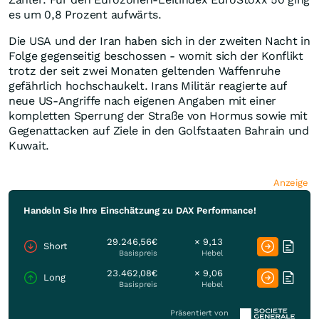
es um 0,8 Prozent aufwärts.
Die USA und der Iran haben sich in der zweiten Nacht in
Folge gegenseitig beschossen - womit sich der Konflikt
trotz der seit zwei Monaten geltenden Waffenruhe
gefährlich hochschaukelt. Irans Militär reagierte auf
neue US-Angriffe nach eigenen Angaben mit einer
kompletten Sperrung der Straße von Hormus sowie mit
Gegenattacken auf Ziele in den Golfstaaten Bahrain und
Kuwait.
Anzeige
Handeln Sie Ihre Einschätzung zu DAX Performance!
29.246,56€
× 9,13
Short
Basispreis
Hebel
23.462,08€
× 9,06
Long
Basispreis
Hebel
Präsentiert von