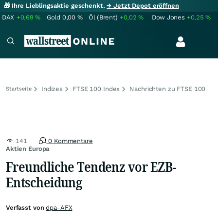
🎁 Ihre Lieblingsaktie geschenkt.
→ Jetzt Depot eröffnen
DAX
+0,69
%
Gold
0,00
%
Öl (Brent)
+0,02
%
Dow Jones
+0,25
%
Indizes
FTSE 100 Index
Nachrichten zu FTSE 100
Startseite
141
0 Kommentare
Aktien Europa
Freundliche Tendenz vor EZB-
Entscheidung
Verfasst von
dpa-AFX