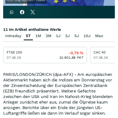
Foto: Greg Montani - Pexels
11 im Artikel enthaltene Werte
Intraday
5T
1M
3M
1J
3J
5J
10J
Max
FTSE 100
CAC 40
-0,79
%
07.08.26
10.901,88
PKT
07.08.26
PARIS/LONDON/ZÜRICH (dpa-AFX) - Am europäischen
Aktienmarkt haben sich die Indizes am Donnerstag vor
der Zinsentscheidung der Europäischen Zentralbank
(EZB) freundlich präsentiert. Weitere Gefechte
zwischen den USA und Iran im Nahost-Krieg blendeten
Anleger zunächst eher aus, zumal die Ölpreise kaum
anzogen. Berichte über ein Ende der jüngsten US-
Luftangriffe ließen sie dann im Verlauf sogar sinken.