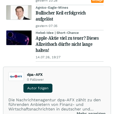
gestern 10:28
Anzeige
Agnico-Eagle-Mines
Bullischer Keil erfolgreich
aufgelöst
gestern 07:35
Hebel-Idee | Short-Chance
Apple-Aktie viel zu teuer? Dieses
Allzeithoch dürfte nicht lange
halten!
14.07.26, 19:27
dpa-AFX
0
Follower
Autor folgen
Die Nachrichtenagentur dpa-AFX zählt zu den
führenden Anbietern von Finanz- und
Wirtschaftsnachrichten in deutscher und
englischer Sprache. Gestützt auf ein
Mehr anzeigen