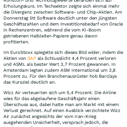
Rohstoff- und Technologiewerte befanden sich auf
Erholungskurs. Im Techsektor zeigte sich einmal mehr
die Divergenz zwischen Software- und Chip-Aktien. Am
Donnerstag litt Software deutlich unter den jüngsten
Geschäftszahlen und dem Investitionsbedarf von Oracle
in Rechenzentren, während die vom KI-Boom
getriebenen Halbleiter-Papiere genau davon
profitierten.
Im EuroStoxx spiegelte sich dieses Bild wider, indem die
Aktien von
SAP
als Schlusslicht 4,4 Prozent verloren
und ASML als bester Wert 3,7 Prozent gewannen. In
Amsterdam legten zudem ASM International um 3,8
Prozent zu. Für den Branchenausrüster hob Barclays
das Kursziel deutlich an.
Wizz Air verteuerten sich um 5,4 Prozent. Die Airline
wies für das abgelaufene Geschäftsjahr einen
Überschuss aus, dabei hatte man am Markt mit einem
Verlust gerechnet. Auf einen Ausblick verzichtete Wizz
Air zunächst angesichts der vom Iran-Krieg
ausgehenden Unsicherheit, versprach jedoch, die