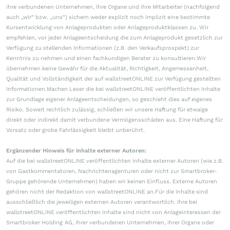
ihre verbundenen Unternehmen, ihre Organe und ihre Mitarbeiter (nachfolgend
auch „wir“ bzw. „uns“) sichern weder explizit noch implizit eine bestimmte
Kursentwicklung von Anlageprodukten oder Anlageproduktklassen zu. Wir
empfehlen, vor jeder Anlageentscheidung die zum Anlageprodukt gesetzlich zur
Verfügung zu stellenden Informationen (z.B. den Verkaufsprospekt) zur
Kenntnis zu nehmen und einen fachkundigen Berater zu konsultieren.Wir
übernehmen keine Gewähr für die Aktualität, Richtigkeit, Angemessenheit,
Qualität und Vollständigkeit der auf wallstreetONLINE zur Verfügung gestellten
Informationen.Machen Leser die bei wallstreetONLINE veröffentlichten Inhalte
zur Grundlage eigener Anlageentscheidungen, so geschieht dies auf eigenes
Risiko. Soweit rechtlich zulässig, schließen wir unsere Haftung für etwaige
direkt oder indirekt damit verbundene Vermögensschäden aus. Eine Haftung für
Vorsatz oder grobe Fahrlässigkeit bleibt unberührt.
Ergänzender Hinweis für Inhalte externer Autoren:
Auf die bei wallstreetONLINE veröffentlichten Inhalte externer Autoren (wie z.B.
von Gastkommentatoren, Nachrichtenagenturen oder nicht zur Smartbroker-
Gruppe gehörende Unternehmen) haben wir keinen Einfluss. Externe Autoren
gehören nicht der Redaktion von wallstreetONLINE an.Für die Inhalte sind
ausschließlich die jeweiligen externen Autoren verantwortlich. Ihre bei
wallstreetONLINE veröffentlichten Inhalte sind nicht von Anlageinteressen der
Smartbroker Holding AG, ihrer verbundenen Unternehmen, ihrer Organe oder