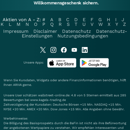
Willkommensgeschenk sichern.
Aktien von A - Z:
#
A
B
C
D
E
F
G
H
I
J
K
L
M
N
O
P
Q
R
S
T
U
V
W
X
Y
Z
Impressum
Disclaimer
Datenschutz
Datenschutz-
Einstellungen
Nutzungsbedingungen
Unsere Apps:
Wenn Sie Kursdaten, Widgets oder andere Finanzinformationen benötigen, hilft
Ihnen
ARIVA
gerne.
Unsere User schätzen wallstreet-online.de: 4.8 von 5 Sternen ermittelt aus 285
Bewertungen bei www.kagels-trading.de
Zeitverzögerung der Kursdaten: Deutsche Börsen +15 Min. NASDAQ +15 Min.
NYSE +20 Min. AMEX +20 Min. Dow Jones +15 Min. Alle Angaben ohne Gewähr.
Werbehinweise:
Die Billigung des Basisprospekts durch die BaFin ist nicht als ihre Befürwortung
der angebotenen Wertpapiere zu verstehen. Wir empfehlen Interessenten und