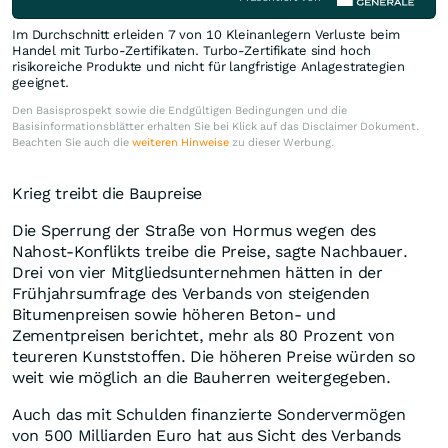
Im Durchschnitt erleiden 7 von 10 Kleinanlegern Verluste beim
Handel mit Turbo-Zertifikaten. Turbo-Zertifikate sind hoch
risikoreiche Produkte und nicht für langfristige Anlagestrategien
geeignet.
Den Basisprospekt sowie die Endgültigen Bedingungen und die
Basisinformationsblätter erhalten Sie bei Klick auf das Disclaimer Dokument.
Beachten Sie auch die
weiteren Hinweise
zu dieser Werbung.
Krieg treibt die Baupreise
Die Sperrung der Straße von Hormus wegen des
Nahost-Konflikts treibe die Preise, sagte Nachbauer.
Drei von vier Mitgliedsunternehmen hätten in der
Frühjahrsumfrage des Verbands von steigenden
Bitumenpreisen sowie höheren Beton- und
Zementpreisen berichtet, mehr als 80 Prozent von
teureren Kunststoffen. Die höheren Preise würden so
weit wie möglich an die Bauherren weitergegeben.
Auch das mit Schulden finanzierte Sondervermögen
von 500 Milliarden Euro hat aus Sicht des Verbands