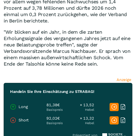
vor allem wegen fehlenden Nachwuchses um 1,4
Prozent auf 3,78 Millionen und dürfte 2026 noch
einmal um 0,3 Prozent zurückgehen, wie der Verband
in Berlin berichtete.
"Wir blicken auf ein Jahr, in dem die zarten
Erholungssignale des vergangenen Jahres jetzt auf eine
neue Belastungsprobe treffen", sagte der
Verbandsvorsitzende Marcus Nachbauer. Er sprach von
einem massiven außenwirtschaftlichen Schock. Vom
Ende der Talsohle könne keine Rede sein.
Anzeige
Handeln Sie Ihre Einschätzung zu STRABAG!
81,38€
× 13,52
Long
Basispreis
Hebel
92,02€
× 13,32
Short
Basispreis
Hebel
Präsentiert von