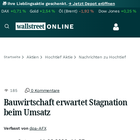
🎁 Ihre Lieblingsaktie geschenkt.
→ Jetzt Depot eröffnen
DAX
+0,71
%
Gold
+2,54
%
Öl (Brent)
-1,92
%
Dow Jones
+0,25
%
Aktien
Hochtief Aktie
Nachrichten zu Hochtief
Startseite
185
0 Kommentare
Bauwirtschaft erwartet Stagnation
beim Umsatz
Verfasst von
dpa-AFX