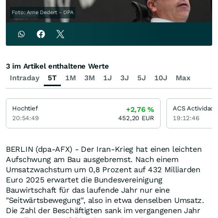
Foto: Arne Dedert - DPA
3 im Artikel enthaltene Werte
Intraday
5T
1M
3M
1J
3J
5J
10J
Max
Hochtief
+2,76
%
20:54:49
452,20
EUR
19:12:46
BERLIN (dpa-AFX) - Der Iran-Krieg hat einen leichten
Aufschwung am Bau ausgebremst. Nach einem
Umsatzwachstum um 0,8 Prozent auf 432 Milliarden
Euro 2025 erwartet die Bundesvereinigung
Bauwirtschaft für das laufende Jahr nur eine
"Seitwärtsbewegung", also in etwa denselben Umsatz.
Die Zahl der Beschäftigten sank im vergangenen Jahr