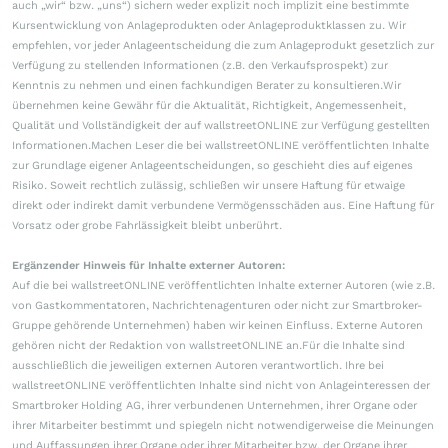
auch „wir“ bzw. „uns“) sichern weder explizit noch implizit eine bestimmte
Kursentwicklung von Anlageprodukten oder Anlageproduktklassen zu. Wir
empfehlen, vor jeder Anlageentscheidung die zum Anlageprodukt gesetzlich zur
Verfügung zu stellenden Informationen (z.B. den Verkaufsprospekt) zur
Kenntnis zu nehmen und einen fachkundigen Berater zu konsultieren.Wir
übernehmen keine Gewähr für die Aktualität, Richtigkeit, Angemessenheit,
Qualität und Vollständigkeit der auf wallstreetONLINE zur Verfügung gestellten
Informationen.Machen Leser die bei wallstreetONLINE veröffentlichten Inhalte
zur Grundlage eigener Anlageentscheidungen, so geschieht dies auf eigenes
Risiko. Soweit rechtlich zulässig, schließen wir unsere Haftung für etwaige
direkt oder indirekt damit verbundene Vermögensschäden aus. Eine Haftung für
Vorsatz oder grobe Fahrlässigkeit bleibt unberührt.
Ergänzender Hinweis für Inhalte externer Autoren:
Auf die bei wallstreetONLINE veröffentlichten Inhalte externer Autoren (wie z.B.
von Gastkommentatoren, Nachrichtenagenturen oder nicht zur Smartbroker-
Gruppe gehörende Unternehmen) haben wir keinen Einfluss. Externe Autoren
gehören nicht der Redaktion von wallstreetONLINE an.Für die Inhalte sind
ausschließlich die jeweiligen externen Autoren verantwortlich. Ihre bei
wallstreetONLINE veröffentlichten Inhalte sind nicht von Anlageinteressen der
Smartbroker Holding AG, ihrer verbundenen Unternehmen, ihrer Organe oder
ihrer Mitarbeiter bestimmt und spiegeln nicht notwendigerweise die Meinungen
und Auffassungen ihrer Organe oder ihrer Mitarbeiter bzw. der Organe ihrer