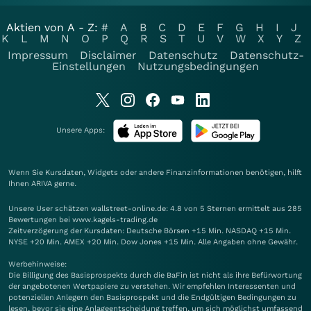
Aktien von A - Z:
#
A
B
C
D
E
F
G
H
I
J
K
L
M
N
O
P
Q
R
S
T
U
V
W
X
Y
Z
Impressum
Disclaimer
Datenschutz
Datenschutz-
Einstellungen
Nutzungsbedingungen
Unsere Apps:
Wenn Sie Kursdaten, Widgets oder andere Finanzinformationen benötigen, hilft
Ihnen
ARIVA
gerne.
Unsere User schätzen wallstreet-online.de: 4.8 von 5 Sternen ermittelt aus 285
Bewertungen bei www.kagels-trading.de
Zeitverzögerung der Kursdaten: Deutsche Börsen +15 Min. NASDAQ +15 Min.
NYSE +20 Min. AMEX +20 Min. Dow Jones +15 Min. Alle Angaben ohne Gewähr.
Werbehinweise:
Die Billigung des Basisprospekts durch die BaFin ist nicht als ihre Befürwortung
der angebotenen Wertpapiere zu verstehen. Wir empfehlen Interessenten und
potenziellen Anlegern den Basisprospekt und die Endgültigen Bedingungen zu
lesen, bevor sie eine Anlageentscheidung treffen, um sich möglichst umfassend