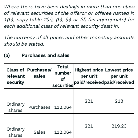
Where there have been dealings in more than one class
of relevant securities of the offeror or offeree named in
1(b), copy table 2(a), (b), (c) or (d) (as appropriate) for
each additional class of relevant security dealt in.
The currency of all prices and other monetary amounts
should be stated.
(a) Purchases and sales
Total
Class of
Purchases/
Highest price
Lowest price
number
relevant
sales
per unit
per unit
of
security
paid/received
paid/received
securities
221
218
Ordinary
Purchases
112,064
shares
221
219.23
Ordinary
Sales
112,064
shares