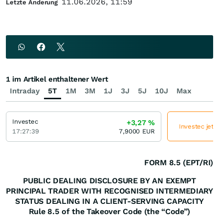
11.06.2026, 11:59
Letzte Änderung
1 im Artikel enthaltener Wert
Intraday
5T
1M
3M
1J
3J
5J
10J
Max
Investec
+3,27
%
Investec jetz
17:27:39
7,9000
EUR
FORM 8.5 (EPT/RI)
PUBLIC DEALING DISCLOSURE BY AN EXEMPT
PRINCIPAL TRADER WITH RECOGNISED INTERMEDIARY
STATUS DEALING IN A CLIENT-SERVING CAPACITY
Rule 8.5 of the Takeover Code (the “Code”)