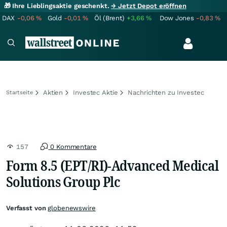
🎁 Ihre Lieblingsaktie geschenkt.
→ Jetzt Depot eröffnen
DAX
-0,06
%
Gold
-0,01
%
Öl (Brent)
+3,66
%
Dow Jones
-0,83
%
Aktien
Investec Aktie
Nachrichten zu Investec
Startseite
157
0 Kommentare
Form 8.5 (EPT/RI)-Advanced Medical
Solutions Group Plc
Verfasst von
globenewswire