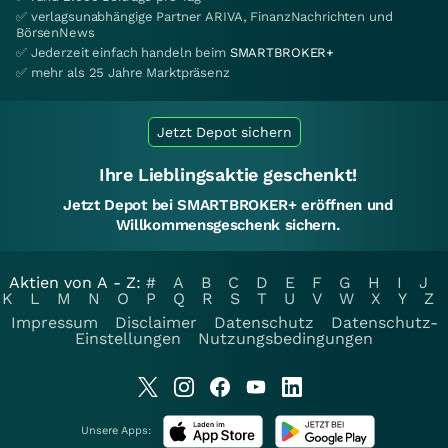
✅ verlagsunabhängige Partner ARIVA, FinanzNachrichten und
BörsenNews
✅ Jederzeit einfach handeln beim
SMARTBROKER+
✅ mehr als 25 Jahre Marktpräsenz
Jetzt Depot sichern
Ihre Lieblingsaktie geschenkt!
Jetzt Depot bei SMARTBROKER+ eröffnen und
Willkommensgeschenk sichern.
Aktien von A - Z:
#
A
B
C
D
E
F
G
H
I
J
K
L
M
N
O
P
Q
R
S
T
U
V
W
X
Y
Z
Impressum
Disclaimer
Datenschutz
Datenschutz-
Einstellungen
Nutzungsbedingungen
Unsere Apps: