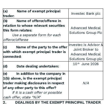
(a) Name of exempt principal
Investec Bank plc
trader:
(b) Name of offeror/offeree in
relation to whose relevant securities
Advanced Medical
this form relates:
Solutions Group Plc
Use a separate form for each
offeror/offeree
Investec is Advisor &
(c) Name of the party to the offer
Joint Broker to
with which exempt principal trader is
Advanced Medical
connected:
Solutions Group plc
10
June 2026
th
(d) Date dealing undertaken:
(e) In addition to the company in
1(b) above, is the exempt principal
trader making disclosures in respect
N/A
of any other party to this offer?
If it is a cash offer or possible
cash offer, state “N/A”
2. DEALINGS BY THE EXEMPT PRINCIPAL TRADER