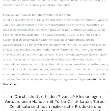
direkt oder indirekt damit verbundene Vermögensschäden aus. Eine Haftung für
Vorsatz oder grobe Fahrlässigkeit bleibt unberührt.
Ergänzender Hinweis für Inhalte externer Autoren:
Auf die bei wallstreetONLINE veröffentlichten Inhalte externer Autoren (wie z.B.
von Gastkommentatoren, Nachrichtenagenturen oder nicht zur Smartbroker-
Gruppe gehörende Unternehmen) haben wir keinen Einfluss. Externe Autoren
gehören nicht der Redaktion von wallstreetONLINE an.Für die Inhalte sind
ausschließlich die jeweiligen externen Autoren verantwortlich. Ihre bei
wallstreetONLINE veröffentlichten Inhalte sind nicht von Anlageinteressen der
Smartbroker Holding AG, ihrer verbundenen Unternehmen, ihrer Organe oder
ihrer Mitarbeiter bestimmt und spiegeln nicht notwendigerweise die Meinungen
und Auffassungen ihrer Organe oder ihrer Mitarbeiter bzw. der Organe ihrer
verbundenen Unternehmen wider. Sie sind insbesondere nicht als Aufforderung
durch die Smartbroker Holding AG, ihre verbundenen Unternehmen, ihre Organe
oder ihrer Mitarbeiter zu verstehen, bestimmte Anlageprodukte zu kaufen oder
zu verkaufen oder eine bestimmte Anlagestrategie zu verfolgen. (
Ausführlicher
Disclaimer
)
Im Durchschnitt erleiden 7 von 10 Kleinanlegern
Verluste beim Handel mit Turbo-Zertifikaten. Turbo-
Zertifikate sind hoch risikoreiche Produkte und