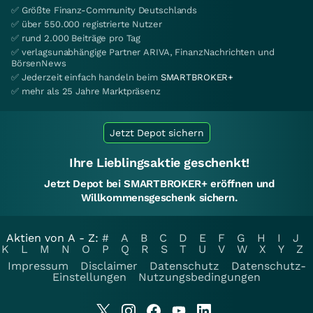
✅ Größte Finanz-Community Deutschlands
✅ über 550.000 registrierte Nutzer
✅ rund 2.000 Beiträge pro Tag
✅ verlagsunabhängige Partner ARIVA, FinanzNachrichten und
BörsenNews
✅ Jederzeit einfach handeln beim
SMARTBROKER+
✅ mehr als 25 Jahre Marktpräsenz
Jetzt Depot sichern
Ihre Lieblingsaktie geschenkt!
Jetzt Depot bei SMARTBROKER+ eröffnen und
Willkommensgeschenk sichern.
Aktien von A - Z:
#
A
B
C
D
E
F
G
H
I
J
K
L
M
N
O
P
Q
R
S
T
U
V
W
X
Y
Z
Impressum
Disclaimer
Datenschutz
Datenschutz-
Einstellungen
Nutzungsbedingungen