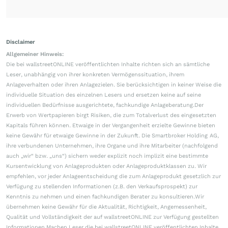
Disclaimer
Allgemeiner Hinweis:
Die bei wallstreetONLINE veröffentlichten Inhalte richten sich an sämtliche
Leser, unabhängig von ihrer konkreten Vermögenssituation, ihrem
Anlageverhalten oder ihren Anlagezielen. Sie berücksichtigen in keiner Weise die
individuelle Situation des einzelnen Lesers und ersetzen keine auf seine
individuellen Bedürfnisse ausgerichtete, fachkundige Anlageberatung.Der
Erwerb von Wertpapieren birgt Risiken, die zum Totalverlust des eingesetzten
Kapitals führen können. Etwaige in der Vergangenheit erzielte Gewinne bieten
keine Gewähr für etwaige Gewinne in der Zukunft. Die Smartbroker Holding AG,
ihre verbundenen Unternehmen, ihre Organe und ihre Mitarbeiter (nachfolgend
auch „wir“ bzw. „uns“) sichern weder explizit noch implizit eine bestimmte
Kursentwicklung von Anlageprodukten oder Anlageproduktklassen zu. Wir
empfehlen, vor jeder Anlageentscheidung die zum Anlageprodukt gesetzlich zur
Verfügung zu stellenden Informationen (z.B. den Verkaufsprospekt) zur
Kenntnis zu nehmen und einen fachkundigen Berater zu konsultieren.Wir
übernehmen keine Gewähr für die Aktualität, Richtigkeit, Angemessenheit,
Qualität und Vollständigkeit der auf wallstreetONLINE zur Verfügung gestellten
Informationen.Machen Leser die bei wallstreetONLINE veröffentlichten Inhalte