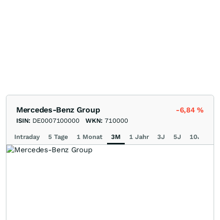
Mercedes-Benz Group
-6,84
%
ISIN:
DE0007100000
WKN:
710000
Intraday
5 Tage
1 Monat
3M
1 Jahr
3J
5J
10J
Ma