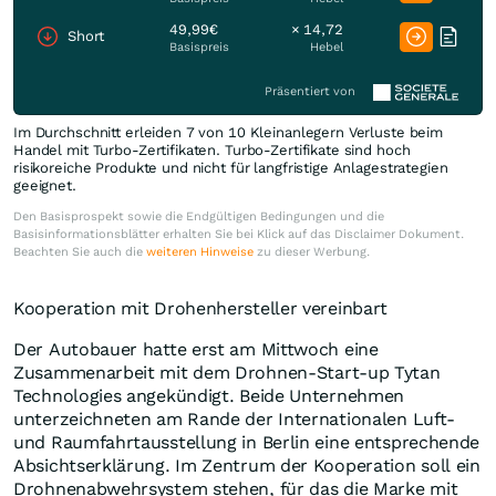
49,99€
× 14,72
Short
Basispreis
Hebel
Präsentiert von
Im Durchschnitt erleiden 7 von 10 Kleinanlegern Verluste beim
Handel mit Turbo-Zertifikaten. Turbo-Zertifikate sind hoch
risikoreiche Produkte und nicht für langfristige Anlagestrategien
geeignet.
Den Basisprospekt sowie die Endgültigen Bedingungen und die
Basisinformationsblätter erhalten Sie bei Klick auf das Disclaimer Dokument.
Beachten Sie auch die
weiteren Hinweise
zu dieser Werbung.
Kooperation mit Drohenhersteller vereinbart
Der Autobauer hatte erst am Mittwoch eine
Zusammenarbeit mit dem Drohnen-Start-up Tytan
Technologies angekündigt. Beide Unternehmen
unterzeichneten am Rande der Internationalen Luft-
und Raumfahrtausstellung in Berlin eine entsprechende
Absichtserklärung. Im Zentrum der Kooperation soll ein
Drohnenabwehrsystem stehen, für das die Marke mit