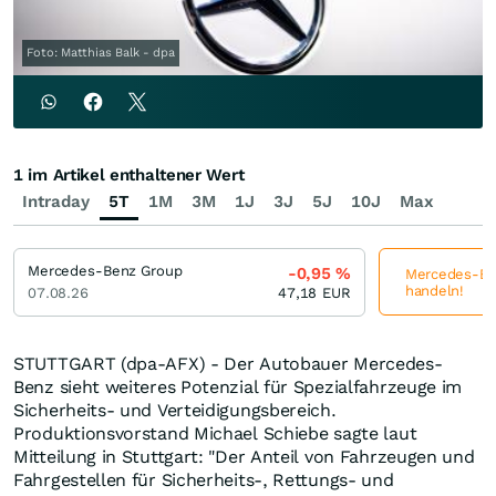
Foto: Matthias Balk - dpa
1 im Artikel enthaltener Wert
Intraday
5T
1M
3M
1J
3J
5J
10J
Max
Mercedes-Benz Group
-0,95
%
Mercedes-Ben
handeln!
07.08.26
47,18
EUR
STUTTGART (dpa-AFX) - Der Autobauer Mercedes-
Benz sieht weiteres Potenzial für Spezialfahrzeuge im
Sicherheits- und Verteidigungsbereich.
Produktionsvorstand Michael Schiebe sagte laut
Mitteilung in Stuttgart: "Der Anteil von Fahrzeugen und
Fahrgestellen für Sicherheits-, Rettungs- und