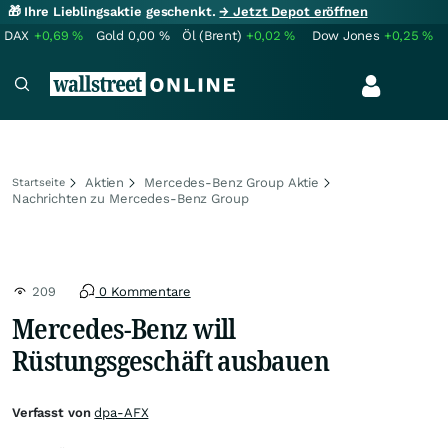
🎁 Ihre Lieblingsaktie geschenkt.
→ Jetzt Depot eröffnen
DAX
+0,69
%
Gold
0,00
%
Öl (Brent)
+0,02
%
Dow Jones
+0,25
%
Aktien
Mercedes-Benz Group Aktie
Startseite
Nachrichten zu Mercedes-Benz Group
209
0 Kommentare
Mercedes-Benz will
Rüstungsgeschäft ausbauen
Verfasst von
dpa-AFX