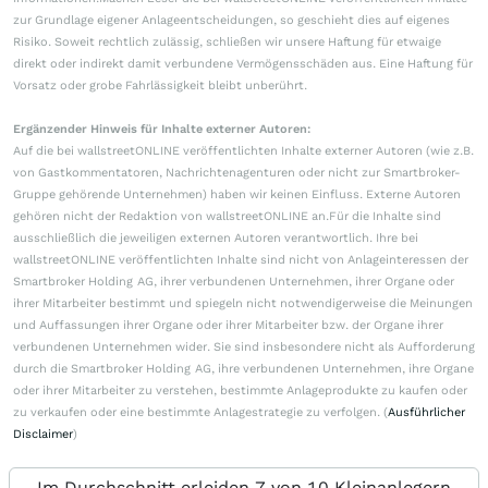
zur Grundlage eigener Anlageentscheidungen, so geschieht dies auf eigenes
Risiko. Soweit rechtlich zulässig, schließen wir unsere Haftung für etwaige
direkt oder indirekt damit verbundene Vermögensschäden aus. Eine Haftung für
Vorsatz oder grobe Fahrlässigkeit bleibt unberührt.
Ergänzender Hinweis für Inhalte externer Autoren:
Auf die bei wallstreetONLINE veröffentlichten Inhalte externer Autoren (wie z.B.
von Gastkommentatoren, Nachrichtenagenturen oder nicht zur Smartbroker-
Gruppe gehörende Unternehmen) haben wir keinen Einfluss. Externe Autoren
gehören nicht der Redaktion von wallstreetONLINE an.Für die Inhalte sind
ausschließlich die jeweiligen externen Autoren verantwortlich. Ihre bei
wallstreetONLINE veröffentlichten Inhalte sind nicht von Anlageinteressen der
Smartbroker Holding AG, ihrer verbundenen Unternehmen, ihrer Organe oder
ihrer Mitarbeiter bestimmt und spiegeln nicht notwendigerweise die Meinungen
und Auffassungen ihrer Organe oder ihrer Mitarbeiter bzw. der Organe ihrer
verbundenen Unternehmen wider. Sie sind insbesondere nicht als Aufforderung
durch die Smartbroker Holding AG, ihre verbundenen Unternehmen, ihre Organe
oder ihrer Mitarbeiter zu verstehen, bestimmte Anlageprodukte zu kaufen oder
zu verkaufen oder eine bestimmte Anlagestrategie zu verfolgen. (
Ausführlicher
Disclaimer
)
Im Durchschnitt erleiden 7 von 10 Kleinanlegern