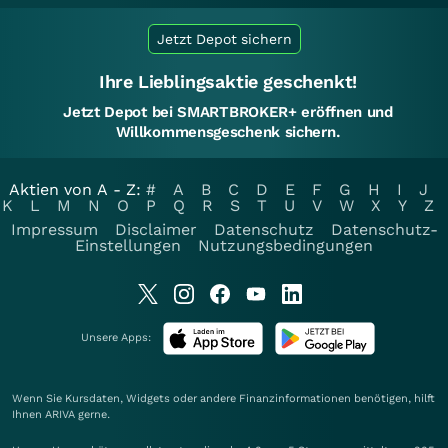
Jetzt Depot sichern
Ihre Lieblingsaktie geschenkt!
Jetzt Depot bei SMARTBROKER+ eröffnen und
Willkommensgeschenk sichern.
Aktien von A - Z:
#
A
B
C
D
E
F
G
H
I
J
K
L
M
N
O
P
Q
R
S
T
U
V
W
X
Y
Z
Impressum
Disclaimer
Datenschutz
Datenschutz-
Einstellungen
Nutzungsbedingungen
Unsere Apps:
Wenn Sie Kursdaten, Widgets oder andere Finanzinformationen benötigen, hilft
Ihnen
ARIVA
gerne.