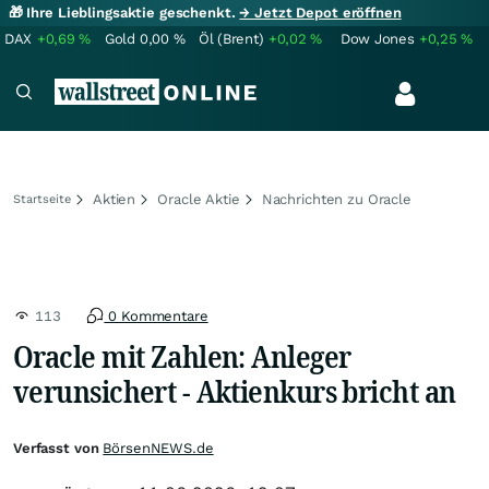
🎁 Ihre Lieblingsaktie geschenkt.
→ Jetzt Depot eröffnen
DAX
+0,69
%
Gold
0,00
%
Öl (Brent)
+0,02
%
Dow Jones
+0,25
%
Aktien
Oracle Aktie
Nachrichten zu Oracle
Startseite
113
0 Kommentare
Oracle mit Zahlen: Anleger
verunsichert - Aktienkurs bricht an
Verfasst von
BörsenNEWS.de