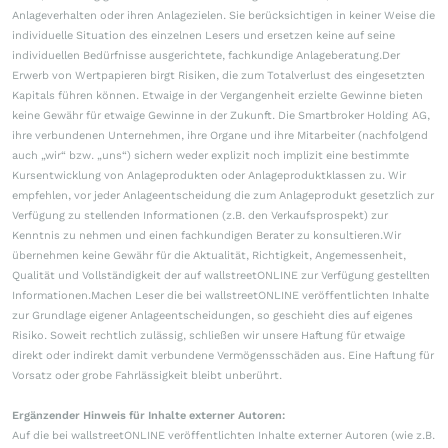
Anlageverhalten oder ihren Anlagezielen. Sie berücksichtigen in keiner Weise die
individuelle Situation des einzelnen Lesers und ersetzen keine auf seine
individuellen Bedürfnisse ausgerichtete, fachkundige Anlageberatung.Der
Erwerb von Wertpapieren birgt Risiken, die zum Totalverlust des eingesetzten
Kapitals führen können. Etwaige in der Vergangenheit erzielte Gewinne bieten
keine Gewähr für etwaige Gewinne in der Zukunft. Die Smartbroker Holding AG,
ihre verbundenen Unternehmen, ihre Organe und ihre Mitarbeiter (nachfolgend
auch „wir“ bzw. „uns“) sichern weder explizit noch implizit eine bestimmte
Kursentwicklung von Anlageprodukten oder Anlageproduktklassen zu. Wir
empfehlen, vor jeder Anlageentscheidung die zum Anlageprodukt gesetzlich zur
Verfügung zu stellenden Informationen (z.B. den Verkaufsprospekt) zur
Kenntnis zu nehmen und einen fachkundigen Berater zu konsultieren.Wir
übernehmen keine Gewähr für die Aktualität, Richtigkeit, Angemessenheit,
Qualität und Vollständigkeit der auf wallstreetONLINE zur Verfügung gestellten
Informationen.Machen Leser die bei wallstreetONLINE veröffentlichten Inhalte
zur Grundlage eigener Anlageentscheidungen, so geschieht dies auf eigenes
Risiko. Soweit rechtlich zulässig, schließen wir unsere Haftung für etwaige
direkt oder indirekt damit verbundene Vermögensschäden aus. Eine Haftung für
Vorsatz oder grobe Fahrlässigkeit bleibt unberührt.
Ergänzender Hinweis für Inhalte externer Autoren:
Auf die bei wallstreetONLINE veröffentlichten Inhalte externer Autoren (wie z.B.