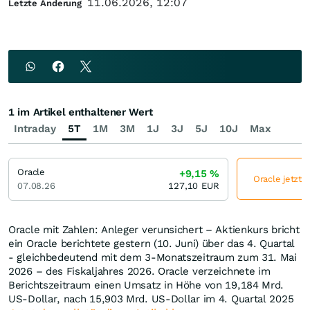
11.06.2026, 12:07
Letzte Änderung
1 im Artikel enthaltener Wert
Intraday
5T
1M
3M
1J
3J
5J
10J
Max
Oracle
+9,15
%
Oracle jetzt 
07.08.26
127,10
EUR
Oracle mit Zahlen: Anleger verunsichert – Aktienkurs bricht
ein Oracle berichtete gestern (10. Juni) über das 4. Quartal
- gleichbedeutend mit dem 3-Monatszeitraum zum 31. Mai
2026 – des Fiskaljahres 2026. Oracle verzeichnete im
Berichtszeitraum einen Umsatz in Höhe von 19,184 Mrd.
US-Dollar, nach 15,903 Mrd. US-Dollar im 4. Quartal 2025