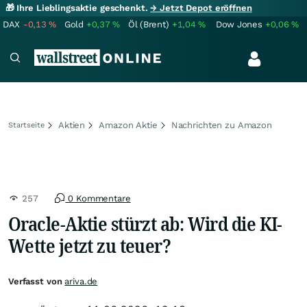
🎁 Ihre Lieblingsaktie geschenkt.
→ Jetzt Depot eröffnen
DAX
-0,13
%
Gold
+0,37
%
Öl (Brent)
+1,04
%
Dow Jones
+0,06
%
Aktien
Amazon Aktie
Nachrichten zu Amazon
Startseite
257
0 Kommentare
Oracle-Aktie stürzt ab: Wird die KI-
Wette jetzt zu teuer?
Verfasst von
ariva.de