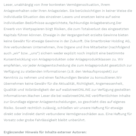
Leser, unabhängig von ihrer konkreten Vermögenssituation, ihrem
Anlageverhalten oder ihren Anlagezielen. Sie berücksichtigen in keiner Weise die
individuelle Situation des einzelnen Lesers und ersetzen keine auf seine
individuellen Bedürfnisse ausgerichtete, fachkundige Anlageberatung.Der
Erwerb von Wertpapieren birgt Risiken, die zum Totalverlust des eingesetzten
Kapitals führen können. Etwaige in der Vergangenheit erzielte Gewinne bieten
keine Gewähr für etwaige Gewinne in der Zukunft. Die Smartbroker Holding AG,
ihre verbundenen Unternehmen, ihre Organe und ihre Mitarbeiter (nachfolgend
auch „wir“ bzw. „uns“) sichern weder explizit noch implizit eine bestimmte
Kursentwicklung von Anlageprodukten oder Anlageproduktklassen zu. Wir
empfehlen, vor jeder Anlageentscheidung die zum Anlageprodukt gesetzlich zur
Verfügung zu stellenden Informationen (z.B. den Verkaufsprospekt) zur
Kenntnis zu nehmen und einen fachkundigen Berater zu konsultieren.Wir
übernehmen keine Gewähr für die Aktualität, Richtigkeit, Angemessenheit,
Qualität und Vollständigkeit der auf wallstreetONLINE zur Verfügung gestellten
Informationen.Machen Leser die bei wallstreetONLINE veröffentlichten Inhalte
zur Grundlage eigener Anlageentscheidungen, so geschieht dies auf eigenes
Risiko. Soweit rechtlich zulässig, schließen wir unsere Haftung für etwaige
direkt oder indirekt damit verbundene Vermögensschäden aus. Eine Haftung für
Vorsatz oder grobe Fahrlässigkeit bleibt unberührt.
Ergänzender Hinweis für Inhalte externer Autoren: