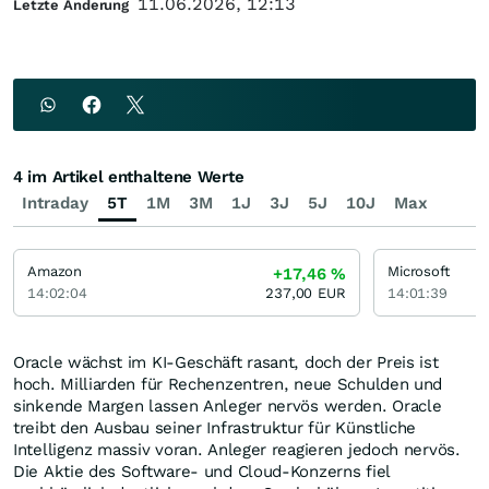
11.06.2026, 12:13
Letzte Änderung
4 im Artikel enthaltene Werte
Intraday
5T
1M
3M
1J
3J
5J
10J
Max
Amazon
Microsoft
+17,46
%
14:02:04
237,00
EUR
14:01:39
Oracle wächst im KI-Geschäft rasant, doch der Preis ist
hoch. Milliarden für Rechenzentren, neue Schulden und
sinkende Margen lassen Anleger nervös werden. Oracle
treibt den Ausbau seiner Infrastruktur für Künstliche
Intelligenz massiv voran. Anleger reagieren jedoch nervös.
Die Aktie des Software- und Cloud-Konzerns fiel