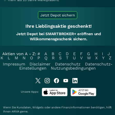
Jetzt Depot sichern
Ihre Lieblingsaktie geschenkt!
Jetzt Depot bei SMARTBROKER+ eröffnen und
Willkommensgeschenk sichern.
Aktien von A - Z:
#
A
B
C
D
E
F
G
H
I
J
K
L
M
N
O
P
Q
R
S
T
U
V
W
X
Y
Z
Impressum
Disclaimer
Datenschutz
Datenschutz-
Einstellungen
Nutzungsbedingungen
Unsere Apps:
Wenn Sie Kursdaten, Widgets oder andere Finanzinformationen benötigen, hilft
Ihnen
ARIVA
gerne.