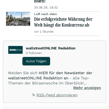
holen!
30.06.26, 19:32
Luft nach oben
Die erfolgreichste Währung der
Welt hängt die Konkurrenz ab
vor 1 Stunde
wallstreetONLINE Redaktion
0
Follower
Autor folgen
Melden Sie sich
HIER für den Newsletter der
wallstreetONLINE Redaktion an
- alle Top-
Themen der Börsenwoche im Überblick!
Mehr anzeigen
Verpassen Sie kein wichtiges Anleger-Thema!
Für
Beiträge auf diesem journalistischen Channel ist
RSS-Feed abonnieren
die Chefredaktion der wallstreetONLINE
Redaktion verantwortlich.
Die Fachjournalisten
der wallstreetONLINE Redaktion berichten hier