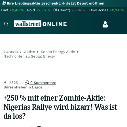
🎁 Ihre Lieblingsaktie geschenkt.
→ Jetzt Depot eröffnen
DAX
+0,49
%
Gold
+2,35
%
Öl (Brent)
-0,26
%
Dow Jones
+0,14
%
Aktien
Seplat Energy Aktie
Startseite
Nachrichten zu Seplat Energy
2825
0 Kommentare
Börsenfieber in Lagos
+250 % mit einer Zombie-Aktie:
Nigerias Rallye wird bizarr! Was ist
da los?