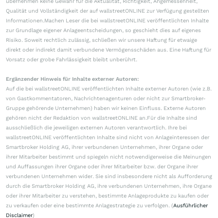
übernehmen keine Gewähr für die Aktualität, Richtigkeit, Angemessenheit,
Qualität und Vollständigkeit der auf wallstreetONLINE zur Verfügung gestellten
Informationen.Machen Leser die bei wallstreetONLINE veröffentlichten Inhalte
zur Grundlage eigener Anlageentscheidungen, so geschieht dies auf eigenes
Risiko. Soweit rechtlich zulässig, schließen wir unsere Haftung für etwaige
direkt oder indirekt damit verbundene Vermögensschäden aus. Eine Haftung für
Vorsatz oder grobe Fahrlässigkeit bleibt unberührt.
Ergänzender Hinweis für Inhalte externer Autoren:
Auf die bei wallstreetONLINE veröffentlichten Inhalte externer Autoren (wie z.B.
von Gastkommentatoren, Nachrichtenagenturen oder nicht zur Smartbroker-
Gruppe gehörende Unternehmen) haben wir keinen Einfluss. Externe Autoren
gehören nicht der Redaktion von wallstreetONLINE an.Für die Inhalte sind
ausschließlich die jeweiligen externen Autoren verantwortlich. Ihre bei
wallstreetONLINE veröffentlichten Inhalte sind nicht von Anlageinteressen der
Smartbroker Holding AG, ihrer verbundenen Unternehmen, ihrer Organe oder
ihrer Mitarbeiter bestimmt und spiegeln nicht notwendigerweise die Meinungen
und Auffassungen ihrer Organe oder ihrer Mitarbeiter bzw. der Organe ihrer
verbundenen Unternehmen wider. Sie sind insbesondere nicht als Aufforderung
durch die Smartbroker Holding AG, ihre verbundenen Unternehmen, ihre Organe
oder ihrer Mitarbeiter zu verstehen, bestimmte Anlageprodukte zu kaufen oder
zu verkaufen oder eine bestimmte Anlagestrategie zu verfolgen. (
Ausführlicher
Disclaimer
)