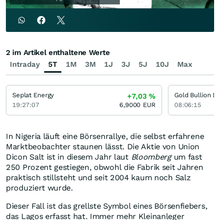
2 im Artikel enthaltene Werte
Intraday
5T
1M
3M
1J
3J
5J
10J
Max
Seplat Energy
Gold Bullion D
+7,03
%
19:27:07
6,9000
EUR
08:06:15
In Nigeria läuft eine Börsenrallye, die selbst erfahrene
Marktbeobachter staunen lässt. Die Aktie von Union
Dicon Salt ist in diesem Jahr laut
Bloomberg
um fast
250 Prozent gestiegen, obwohl die Fabrik seit Jahren
praktisch stillsteht und seit 2004 kaum noch Salz
produziert wurde.
Dieser Fall ist das grellste Symbol eines Börsenfiebers,
das Lagos erfasst hat. Immer mehr Kleinanleger