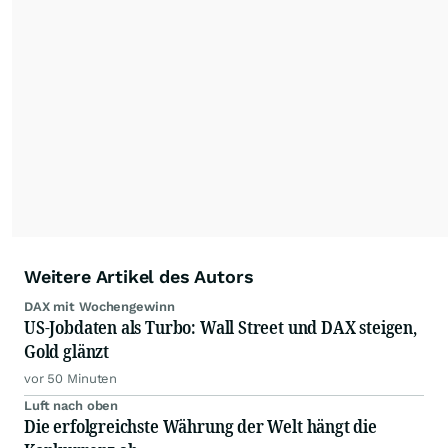
mit ihren Kolleginnen und Kollegen aus den
Partnerredaktionen exklusiv, fundiert,
ausgewogen sowie unabhängig für den Anleger.
Die Zentralredaktion recherchiert intensiv, um
Anlegern der Kategorie Selbstentscheider
relevante Informationen für ihre
Anlageentscheidungen liefern zu können.
NEU:
Podcast "Börse, Baby!"
Weitere Artikel des Autors
DAX mit Wochengewinn
US-Jobdaten als Turbo: Wall Street und DAX steigen,
Gold glänzt
vor 50 Minuten
Luft nach oben
Die erfolgreichste Währung der Welt hängt die