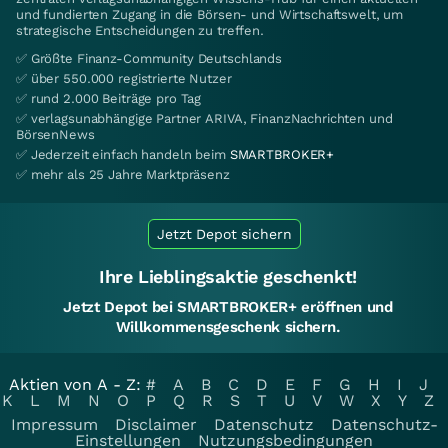
und fundierten Zugang in die Börsen- und Wirtschaftswelt, um
strategische Entscheidungen zu treffen.
✅ Größte Finanz-Community Deutschlands
✅ über 550.000 registrierte Nutzer
✅ rund 2.000 Beiträge pro Tag
✅ verlagsunabhängige Partner ARIVA, FinanzNachrichten und
BörsenNews
✅ Jederzeit einfach handeln beim
SMARTBROKER+
✅ mehr als 25 Jahre Marktpräsenz
Jetzt Depot sichern
Ihre Lieblingsaktie geschenkt!
Jetzt Depot bei SMARTBROKER+ eröffnen und
Willkommensgeschenk sichern.
Aktien von A - Z:
#
A
B
C
D
E
F
G
H
I
J
K
L
M
N
O
P
Q
R
S
T
U
V
W
X
Y
Z
Impressum
Disclaimer
Datenschutz
Datenschutz-
Einstellungen
Nutzungsbedingungen