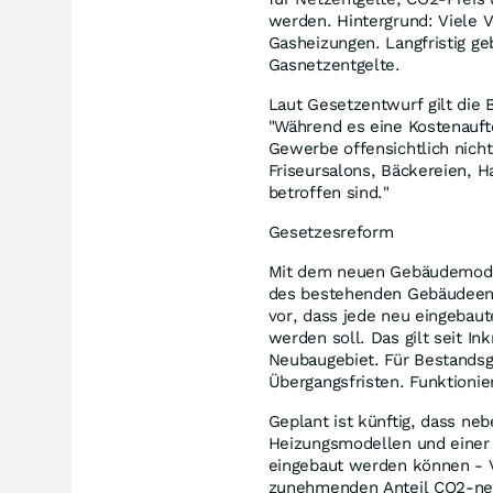
werden. Hintergrund: Viele V
Gasheizungen. Langfristig g
Gasnetzentgelte.
Laut Gesetzentwurf gilt die
"Während es eine Kostenaufte
Gewerbe offensichtlich nich
Friseursalons, Bäckereien, 
betroffen sind."
Gesetzesreform
Mit dem neuen Gebäudemodern
des bestehenden Gebäudeene
vor, dass jede neu eingebau
werden soll. Das gilt seit I
Neubaugebiet. Für Bestands
Übergangsfristen. Funktioni
Geplant ist künftig, dass 
Heizungsmodellen und einer
eingebaut werden können - V
zunehmenden Anteil CO2-neu