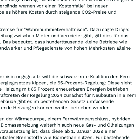
erbände warnen vor einer "Kostenfalle" bei neuen
ebe es höhere Kosten durch steigende CO2-Preise und
 Bremse für "Wohnraummietverhältnisse". Dazu sagte Dröge:
ilung zwischen Mieter und Vermieter gibt, gilt dies für das
t. Das bedeutet, dass hunderttausende kleine Betriebe wie
Handwerker und Pflegedienste von hohen Mehrkosten alleine
isierungsgesetz will die schwarz-rote Koalition den Kern
rgiegesetzes kippen, die 65-Prozent-Regelung: Diese sieht
te Heizung mit 65 Prozent erneuerbaren Energien betrieben
nkrafttreten der Regelung 2024 zunächst für Neubauten in einem
gebäude gibt es im bestehenden Gesetz umfassende
erende Heizungen können weiter betrieben werden.
neben der Wärmepumpe, einem Fernwärmeanschluss, hybriden
 Biomasseheizung weiterhin auch neue Gas- und Ölheizungen
oraussetzung ist, dass diese ab 1. Januar 2029 einen
traler Brennstoffe wie Biomethan nutzen. Für bestehende