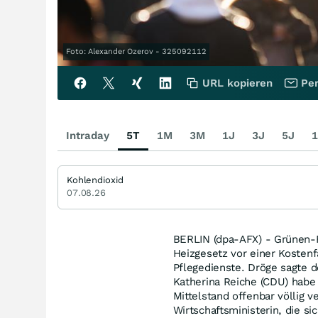
Foto: Alexander Ozerov - 325092112
URL kopieren
Per
Intraday
5T
1M
3M
1J
3J
5J
1
Kohlendioxid
07.08.26
BERLIN (dpa-AFX) - Grünen-F
Heizgesetz vor einer Kostenf
Pflegedienste. Dröge sagte 
Katherina Reiche (CDU) hab
Mittelstand offenbar völlig 
Wirtschaftsministerin, die si