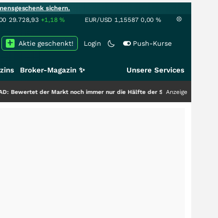
mensgeschenk sichern.
00
29.728,93
+1,18
%
EUR/USD
1,15587
0,00
%
Aktie geschenkt!
Login
Push-Kurse
zins
Broker-Magazin ✨
Unsere Services
Markt noch immer nur die Hälfte der Story?
+++
Anzeige