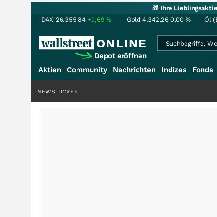
🎁 Ihre Lieblingsakt
DAX
26.355,84
+0,69
%
Gold
4.342,26
0,00
%
Öl (
Depot eröffnen
Aktien
Community
Nachrichten
Indizes
Fonds
NEWS TICKER