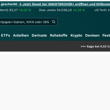
ie geschenkt.
→ Jetzt Depot bei SMARTBROKER+ eröffnen und Willkom
Brent)
82,27
+0,02
%
Dow Jones
54.036,10
+0,25
%
US Tech 1
ETFs
Anleihen
Derivate
Rohstoffe
Krypto
Devisen
Fest
+++
Saga bei 0,53 CAD: Bewertet der 